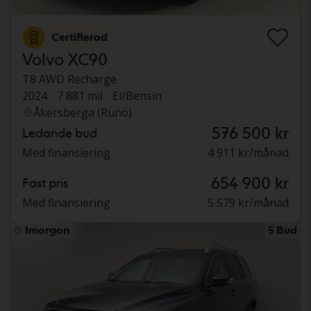
Certifierad
Volvo XC90
T8 AWD Recharge
2024
7 881 mil
El/Bensin
Åkersberga (Runö)
576 500 kr
Ledande bud
Med finansiering
4 911 kr/månad
654 900 kr
Fast pris
Med finansiering
5 579 kr/månad
Imorgon
5 Bud