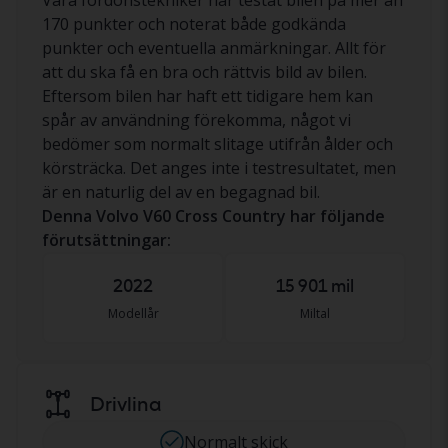
Våra fordonstekniker har testat bilen på mer än
170 punkter och noterat både godkända
punkter och eventuella anmärkningar. Allt för
att du ska få en bra och rättvis bild av bilen.
Eftersom bilen har haft ett tidigare hem kan
spår av användning förekomma, något vi
bedömer som normalt slitage utifrån ålder och
körsträcka. Det anges inte i testresultatet, men
är en naturlig del av en begagnad bil.
Denna Volvo V60 Cross Country har följande
förutsättningar:
2022
15 901 mil
Modellår
Miltal
Drivlina
Normalt skick