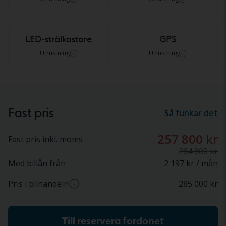
LED-strålkastare
GPS
Utrustning
Utrustning
Fast pris
Så funkar det
257 800 kr
Fast pris inkl. moms
264 800 kr
Med billån från
2 197 kr / mån
Pris i bilhandeln
285 000
kr
Ca pris hos bilhandlare (inkl. moms)
Till reservera fordonet