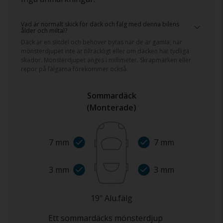
Vad är normalt skick för däck och fälg med denna bilens
ålder och miltal?
Däck är en slitdel och behöver bytas när de är gamla, när
mönsterdjupet inte är tillräckligt eller om däcken har tydliga
skador. Mönsterdjupet anges i millimeter. Skrapmärken eller
repor på fälgarna förekommer också.
Sommardäck
(
Monterade
)
7
mm
7
mm
3
mm
3
mm
19
"
Alu.fälg
Ett sommardäcks mönsterdjup