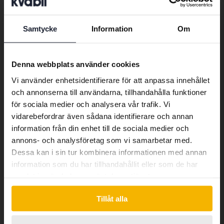
Baklucka som öppnas/stängs elektroniskt.
Elhiss bak
Samtycke
Information
Om
Elektroniska fönsterhissar bak
Preferred language
Elhiss fram
Elektronisk fönsterhiss fram
We have detected that your browser
Denna webbplats använder cookies
Elinfällbara backspeglar
has other language preferences than
Vi använder enhetsidentifierare för att anpassa innehållet
Speglar som fälls in automatiskt när bilen
Swedish. To better service our friends
Farthållare
och annonserna till användarna, tillhandahålla funktioner
låses eller manuellt via knapp
abroad we have an English language
för sociala medier och analysera vår trafik. Vi
Elektroniskt system som håller
site (kvdcars.com) that contains all the
Filbytesvarnare
vidarebefordrar även sådana identifierare och annan
inprogrammerad hastighet
same vehicles and services.
information från din enhet till de sociala medier och
Elektroniskt säkerhetssystem som varnar
Fjärrlås
annons- och analysföretag som vi samarbetar med.
vid oplanerade filbyten
Dessa kan i sin tur kombinera informationen med annan
Continue in Swedish
Möjliggör att du på distans kan låsa och
GPS
information som du har tillhandahållit eller som de har
låsa upp bilen
samlat in när du har använt deras tjänster.
Navigationssystem med vägbeskrivning
Infällbar dragkrok
Switch to...
Tillåt alla
Anordning för att dra exempelvis
Isofix bak
personbilssläp, båttrailer mm. Kan fällas