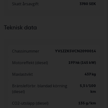
Skatt årsavgift
3780 SEK
Teknisk data
Chassinummer
YV1ZZK5VCN2090014
Motoreffekt (diesel)
197 hk (145 kW)
Maxlastvikt
437 kg
Bränsleförbr. blandad körning
5,3 l/100
(diesel)
km
CO2-utsläpp (diesel)
135 g/km