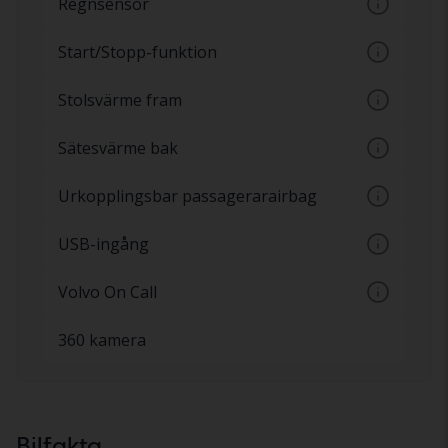
Regnsensor
Automatiska vindrutetorkare, sensorer som
Start/Stopp-funktion
reagerar på vatten
Automatisk på och avstängning av motor
Stolsvärme fram
vid exempelvis trafikljus
Olika nivåer av värme i stolarna fram som
Sätesvärme bak
ställs in via en knapp
Elektroniskt uppvärmt baksäte
Urkopplingsbar passagerarairbag
Möjlighet att koppla till och från airbagen
USB-ingång
på passagerarsidan
Inkoppling av mobil enhet via USB-kontakt
Volvo On Call
Uppkopplad tjänst för att exempelvis kunna
360 kamera
kontrollera din Volvo på distans med hjälp
av en mobilapp. Funktioner som bygger på
2G eller 3G-uppkoppling kan sluta fungera i
samband med att dessa nätverk stängs ner
Bilfakta
av operatörerna.