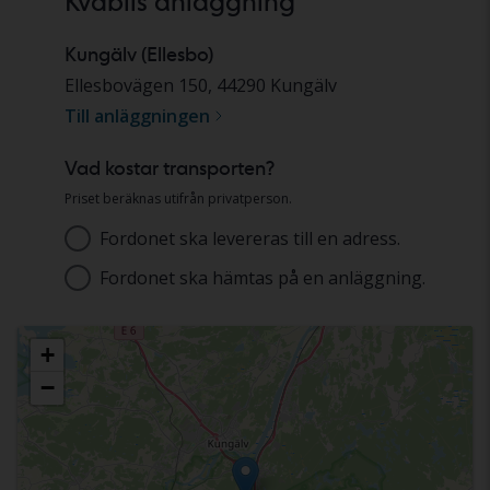
Kvdbils anläggning
Kungälv (Ellesbo)
Ellesbovägen 150
,
44290
Kungälv
Till anläggningen
Vad kostar transporten?
Priset beräknas utifrån privatperson.
Fordonet ska levereras till en adress.
Adress
Fordonet ska hämtas på en anläggning.
Välj anläggning
+
−