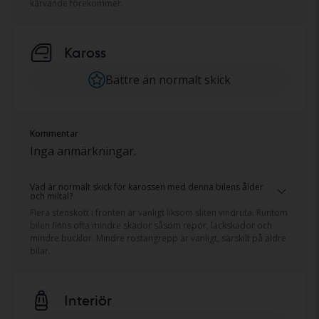
kärvande förekommer.
Kaross
Bättre än normalt skick
Kommentar
Inga anmärkningar.
Vad är normalt skick för karossen med denna bilens ålder
och miltal?
Flera stenskott i fronten är vanligt liksom sliten vindruta. Runtom
bilen finns ofta mindre skador såsom repor, lackskador och
mindre bucklor. Mindre rostangrepp är vanligt, särskilt på äldre
bilar.
Interiör