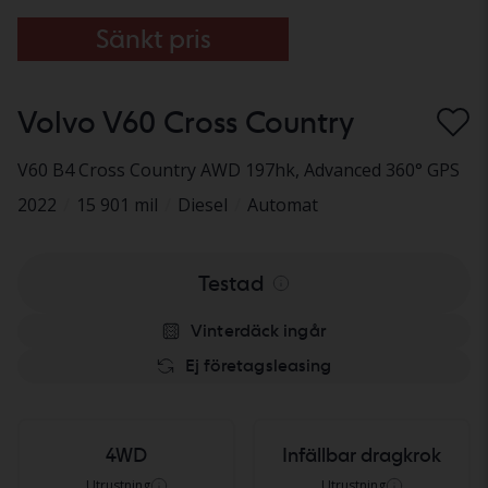
Sänkt pris
Volvo V60 Cross Country
V60 B4 Cross Country AWD 197hk
, Advanced 360° GPS
2022
/
15 901 mil
/
Diesel
/
Automat
Testad
Vinterdäck ingår
Ej företagsleasing
4WD
Infällbar dragkrok
Utrustning
Utrustning