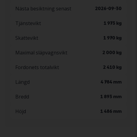
Nästa besiktning senast
2026-09-30
Tjänstevikt
1 973 kg
Skattevikt
1 970 kg
Maximal släpvagnsvikt
2 000 kg
Fordonets totalvikt
2 410 kg
Längd
4 784 mm
Bredd
1 893 mm
Höjd
1 486 mm