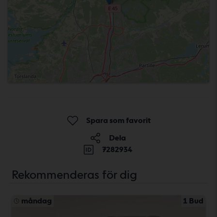
Spara som favorit
Dela
7282934
Rekommenderas för dig
måndag
1 Bud