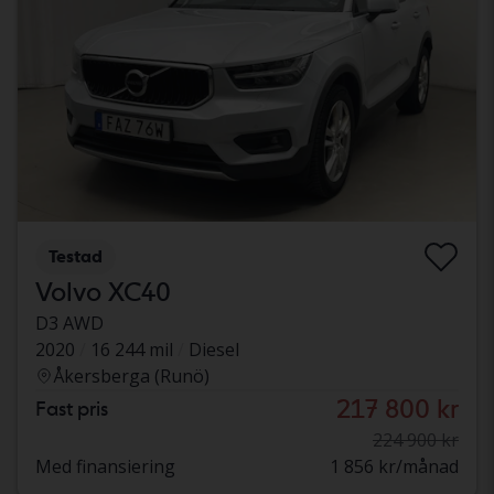
Testad
Volvo XC40
D3 AWD
2020
16 244 mil
Diesel
Åkersberga (Runö)
217 800 kr
Fast pris
224 900 kr
Med finansiering
1 856 kr/månad