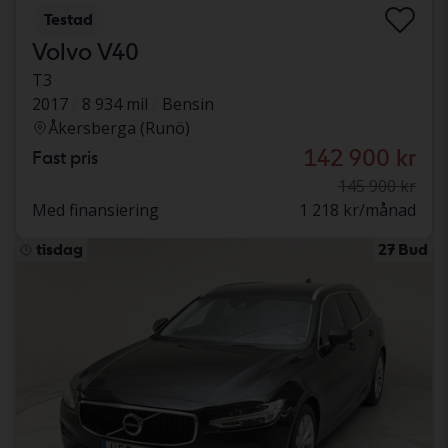
Testad
Volvo V40
T3
2017
8 934 mil
Bensin
Åkersberga (Runö)
142 900 kr
Fast pris
145 900 kr
Med finansiering
1 218 kr/månad
tisdag
27 Bud