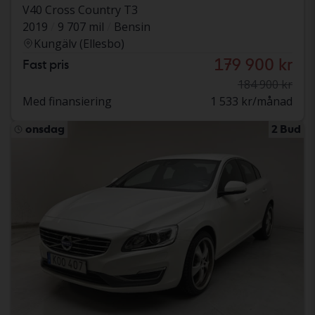
V40 Cross Country T3
2019
9 707 mil
Bensin
Kungälv (Ellesbo)
179 900 kr
Fast pris
184 900 kr
Med finansiering
1 533 kr/månad
onsdag
2 Bud