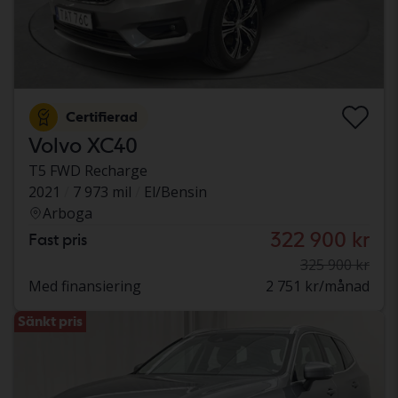
Certifierad
Volvo XC40
T5 FWD Recharge
2021
7 973 mil
El/Bensin
Arboga
322 900 kr
Fast pris
325 900 kr
Med finansiering
2 751 kr/månad
Sänkt pris