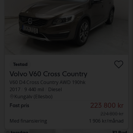
Testad
Volvo V60 Cross Country
V60 D4 Cross Country AWD 190hk
2017
9 440 mil
Diesel
Kungälv (Ellesbo)
223 800 kr
Fast pris
224 800 kr
Med finansiering
1 906 kr/månad
torsdag
72 Bud