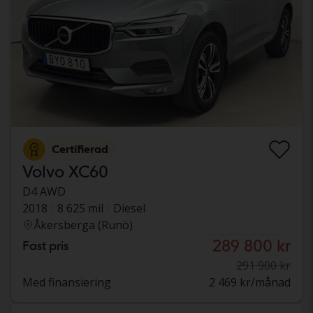
Certifierad
Volvo XC60
D4 AWD
2018
8 625 mil
Diesel
Åkersberga (Runö)
289 800 kr
Fast pris
291 900 kr
Med finansiering
2 469 kr/månad