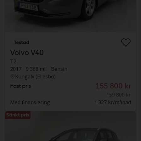
Testad
Volvo V40
T2
2017
9 368 mil
Bensin
Kungälv (Ellesbo)
155 800 kr
Fast pris
159 800 kr
Med finansiering
1 327 kr/månad
Sänkt pris