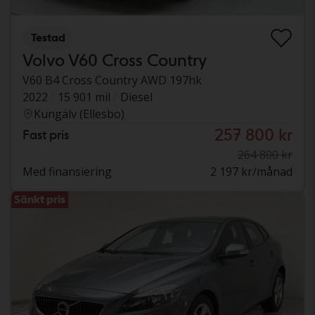
Testad
Volvo V60 Cross Country
V60 B4 Cross Country AWD 197hk
2022
15 901 mil
Diesel
Kungälv (Ellesbo)
257 800 kr
Fast pris
264 800 kr
Med finansiering
2 197 kr/månad
Sänkt pris