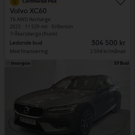
Certifierad Plus
Volvo XC60
T6 AWD Recharge
2023
11 529 mil
El/Bensin
Åkersberga (Runö)
304 500 kr
Ledande bud
Med finansiering
2 594 kr/månad
Imorgon
37 Bud