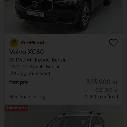
Certifierad
Volvo XC60
B5 FWD Mildhybrid, Bensin
2021
9 224 mil
Bensin
Kungälv (Ellesbo)
323 900 kr
Fast pris
325 900 kr
Med finansiering
2 760 kr/månad
Sänkt pris