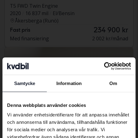
T5 FWD Twin Engine
2020
16 837 mil
El/Bensin
Åkersberga (Runö)
234 900 kr
Fast pris
Med finansiering
2 002 kr/månad
Samtycke
Information
Om
Preferred language
We have detected that your browser
Denna webbplats använder cookies
has other language preferences than
Vi använder enhetsidentifierare för att anpassa innehållet
Swedish. To better service our friends
och annonserna till användarna, tillhandahålla funktioner
abroad we have an English language
för sociala medier och analysera vår trafik. Vi
site (kvdcars.com) that contains all the
vidarebefordrar även sådana identifierare och annan