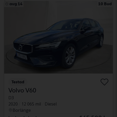
aug 14
10 Bud
Testad
Volvo V60
D3
2020
12 065 mil
Diesel
Borlänge