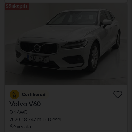
Sänkt pris
Certifierad
Volvo V60
D4 AWD
2020
8 247 mil
Diesel
Svedala