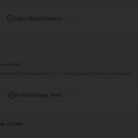
Ingen åtgärd behövs
 och miltal?
 förekomma på bromsskivorna och är normalt, utan att påverka bromsverkan.
Anmärkningar finns
k utslitet