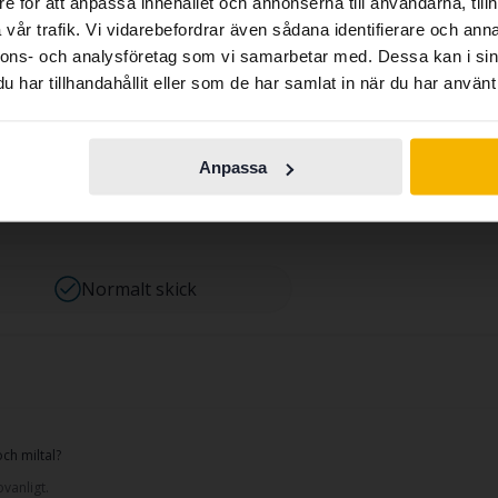
e för att anpassa innehållet och annonserna till användarna, tillh
contains all the same vehicles and services.
vår trafik. Vi vidarebefordrar även sådana identifierare och anna
n spår av användning förekomma, något vi bedömer som norma
nnons- och analysföretag som vi samarbetar med. Dessa kan i sin
turlig del av en begagnad bil.
har tillhandahållit eller som de har samlat in när du har använt 
Continue in
Switch to...
rutsättningar:
Swedish
Anpassa
Normalt skick
ch miltal?
vanligt.