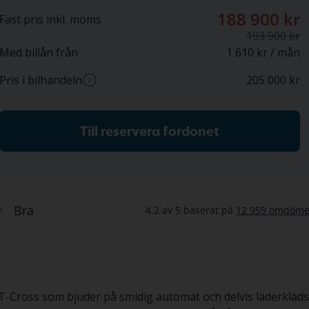
188 900 kr
Fast pris inkl. moms
193 900 kr
Med billån från
1 610 kr / mån
Pris i bilhandeln
205 000
kr
Ca pris hos bilhandlare (inkl. moms)
Till reservera fordonet
Cross som bjuder på smidig automat och delvis läderklädse