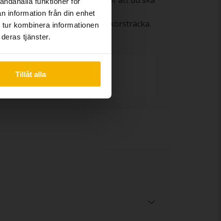
andahålla funktioner för
n information från din enhet
lt slitage utifrån ålder och körsträcka.
 tur kombinera informationen
deras tjänster.
7 406 mil
Tillåt alla
Miltal