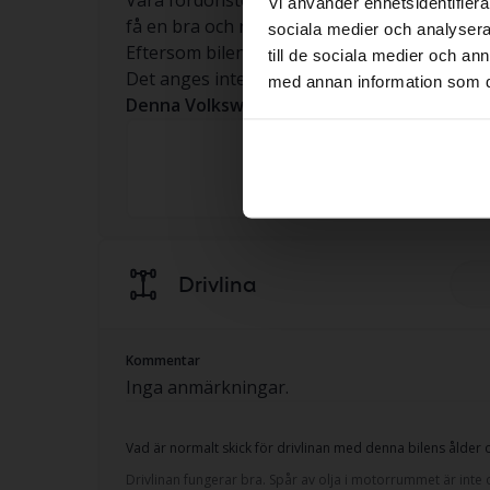
Vi använder enhetsidentifierar
få en bra och rättvis bild av bilen.
sociala medier och analysera 
Eftersom bilen har haft ett tidigare hem ka
till de sociala medier och a
Det anges inte i testresultatet, men är en na
med annan information som du 
Denna Volkswagen T-Cross har följande fö
2021
Modellår
Drivlina
Kommentar
Inga anmärkningar.
Vad är normalt skick för drivlinan med denna bilens ålder o
Drivlinan fungerar bra. Spår av olja i motorrummet är inte o