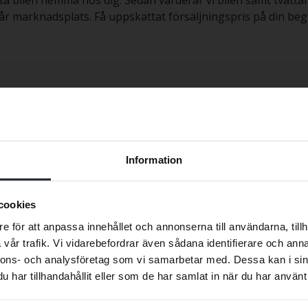
ta bilen hemma hos dig. Sedan värderar vi bilen samt tvätt
om vår marknadsplats. Få uppskattat försäljningspris på din
en Caddy
Volkswagen ID.5
Volkswagen T
en Golf
Volkswagen ID. Buzz
Volkswagen T
Preferred language
en ID.3
Volkswagen Passat
Volkswagen T
Information
en ID.4
Volkswagen Polo
Volkswagen T
We have detected that your browser has other language
preferences than Swedish. To better service our friends
cookies
abroad we have an English language site (kvdcars.com) that
e för att anpassa innehållet och annonserna till användarna, tillh
contains all the same vehicles and services.
vår trafik. Vi vidarebefordrar även sådana identifierare och anna
nnons- och analysföretag som vi samarbetar med. Dessa kan i sin
har tillhandahållit eller som de har samlat in när du har använt 
Continue in
Switch to...
Swedish