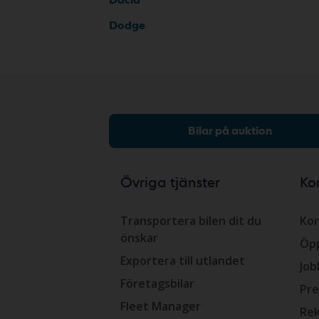
Dodge
Bilar på auktion
Övriga tjänster
Ko
Transportera bilen dit du
Kon
önskar
Öpp
Exportera till utlandet
Job
Företagsbilar
Pre
Fleet Manager
Rek