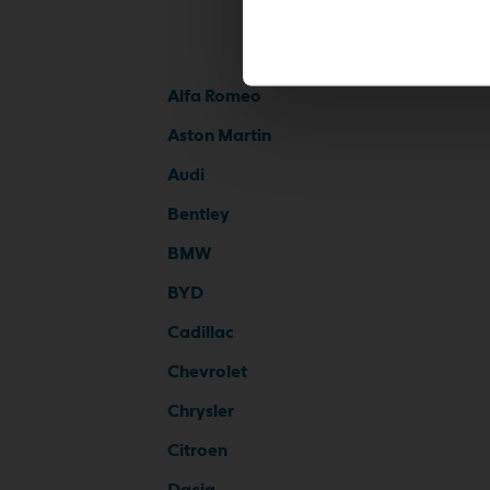
Alfa Romeo
Aston Martin
Audi
Bentley
BMW
BYD
Cadillac
Chevrolet
Chrysler
Citroen
Dacia