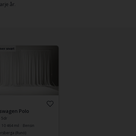
rje år.
er snart
swagen Polo
I 5dr
10 464 mil
Bensin
rsberga (Runö)