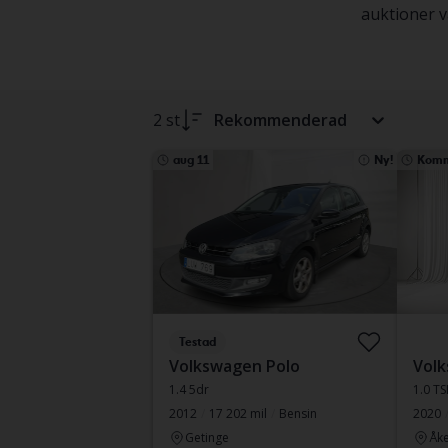
auktioner va
2 st
Rekommenderad
aug 11
Ny!
Komm
Testad
Volkswagen Polo
Volk
1.4 5dr
1.0 TS
2012
17 202 mil
Bensin
2020
Getinge
Åke