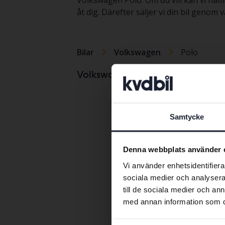
Volkswagen Polo. Om du vill kan vi häm
åt dig. Därefter säljer vi din bil gen
Bilar
Volkswagen
Polo
Volkswag
Volkswagenmodeller
Volkswag
Volkswag
Samtycke
Volkswag
Denna webbplats använder 
Vi använder enhetsidentifierar
sociala medier och analysera 
till de sociala medier och a
med annan information som du 