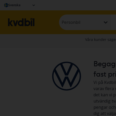
Svenska
Personbil
Begagna
fast pr
Vi på Kvdbil
varav flera
det kan vi p
utvändig tv
pengar och l
dig att väl