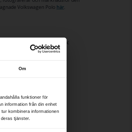
ar, fotograferar och marknadsför den
 begagnade Volkswagen Polo
här
.
aigo
Volkswagen T-Roc
-Cross
iguan
Om
ouran
andahålla funktioner för
n information från din enhet
 tur kombinera informationen
deras tjänster.