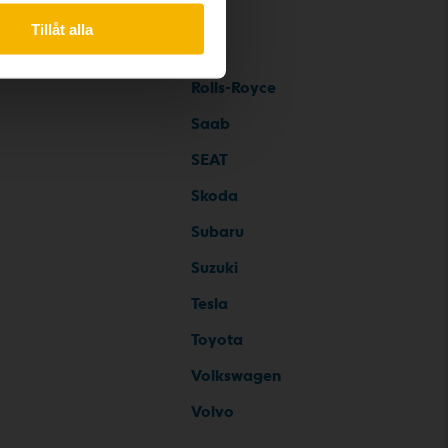
Tillåt alla
Rolls-Royce
Saab
SEAT
Skoda
Subaru
Suzuki
Tesla
Toyota
Volkswagen
Volvo