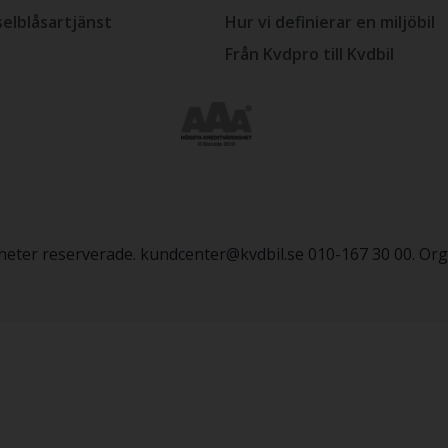
selblåsartjänst
Hur vi definierar en miljöbil
Från Kvdpro till Kvdbil
igheter reserverade. kundcenter@kvdbil.se 010-167 30 00. O