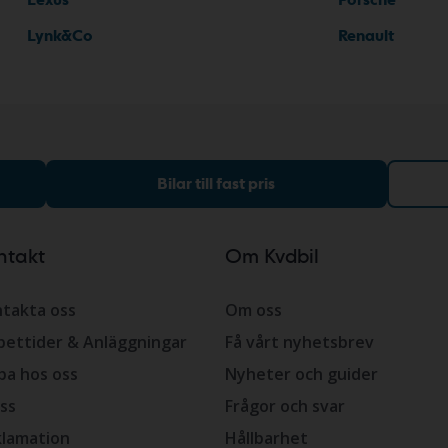
Lynk&Co
Renault
Bilar till fast pris
ntakt
Om Kvdbil
takta oss
Om oss
ettider & Anläggningar
Få vårt nyhetsbrev
ba hos oss
Nyheter och guider
ss
Frågor och svar
lamation
Hållbarhet