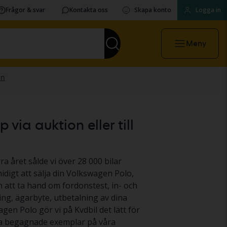
Frågor & svar
Kontakta oss
Skapa konto
Logga in
Meny
via auktion eller till
ra året sålde vi över 28 000 bilar
idigt att sälja din Volkswagen Polo,
ån att ta hand om fordonstest, in- och
ing, ägarbyte, utbetalning av dina
agen Polo gör vi på Kvdbil det lätt för
nga begagnade exemplar på våra