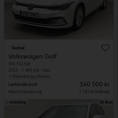
Testad
Volkswagen Golf
VIII TGI 5dr
2023
1 490 mil
Gas
Åkersberga (Runö)
140 500 kr
Ledande bud
Med finansiering
1 197 kr/månad
måndag
28 Bud