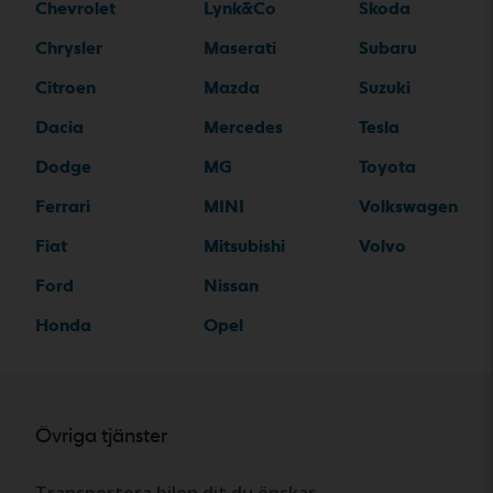
Chevrolet
Lynk&Co
Skoda
Chrysler
Maserati
Subaru
Citroen
Mazda
Suzuki
Dacia
Mercedes
Tesla
Dodge
MG
Toyota
Ferrari
MINI
Volkswagen
Fiat
Mitsubishi
Volvo
Ford
Nissan
Honda
Opel
Övriga tjänster
Transportera bilen dit du önskar