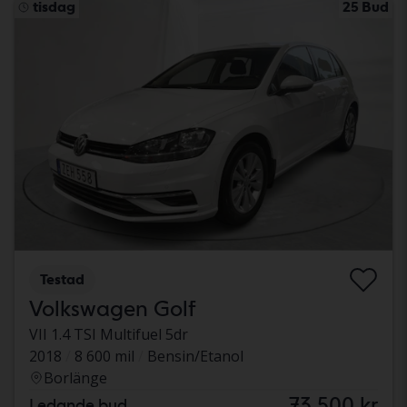
tisdag
25 Bud
Testad
Volkswagen Golf
VII 1.4 TSI Multifuel 5dr
2018
8 600 mil
Bensin/Etanol
Borlänge
73 500 kr
Ledande bud