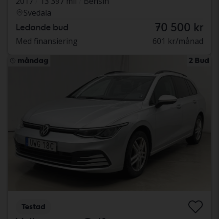
2017
13 397 mil
Bensin
Svedala
70 500 kr
Ledande bud
Med finansiering
601 kr/månad
måndag
2 Bud
Testad