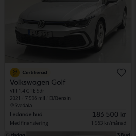
Certifierad
Volkswagen Golf
VIII 1.4 GTE 5dr
2021
7 596 mil
El/Bensin
Svedala
183 500 kr
Ledande bud
Med finansiering
1 563 kr/månad
tisdag
3 Bud