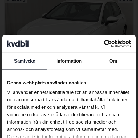
Samtycke
Information
Om
Preferred language
We have detected that your browser
Denna webbplats använder cookies
has other language preferences than
Testad
Vi använder enhetsidentifierare för att anpassa innehållet
Swedish. To better service our friends
Volkswagen Golf
och annonserna till användarna, tillhandahålla funktioner
abroad we have an English language
för sociala medier och analysera vår trafik. Vi
VIII TGI 5dr
site (kvdcars.com) that contains all the
vidarebefordrar även sådana identifierare och annan
2023
7 086 mil
Gas
same vehicles and services.
information från din enhet till de sociala medier och
Åkersberga (Runö)
annons- och analysföretag som vi samarbetar med.
80 500 kr
Ledande bud
Dessa kan i sin tur kombinera informationen med annan