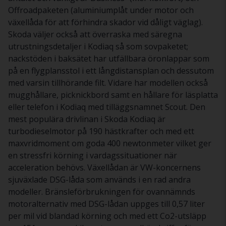
Offroadpaketen (aluminiumplåt under motor och
växellåda för att förhindra skador vid dåligt väglag).
Skoda väljer också att överraska med säregna
utrustningsdetaljer i Kodiaq så som sovpaketet;
nackstöden i baksätet har utfällbara öronlappar som
på en flygplansstol i ett långdistansplan och dessutom
med varsin tillhörande filt. Vidare har modellen också
mugghållare, picknickbord samt en hållare för läsplatta
eller telefon i Kodiaq med tilläggsnamnet Scout. Den
mest populära drivlinan i Skoda Kodiaq är
turbodieselmotor på 190 hästkrafter och med ett
maxvridmoment om goda 400 newtonmeter vilket ger
en stressfri körning i vardagssituationer när
acceleration behövs. Växellådan är VW-koncernens
sjuväxlade DSG-låda som används i en rad andra
modeller. Bränsleförbrukningen för ovannämnds
motoralternativ med DSG-lådan uppges till 0,57 liter
per mil vid blandad körning och med ett Co2-utsläpp