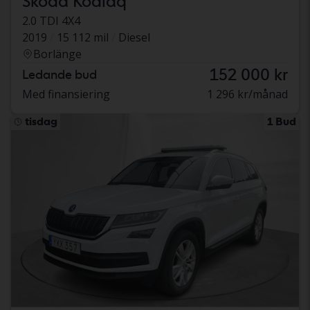
Skoda Kodiaq
2.0 TDI 4X4
2019
15 112 mil
Diesel
Borlänge
152 000 kr
Ledande bud
Med finansiering
1 296 kr/månad
tisdag
1 Bud