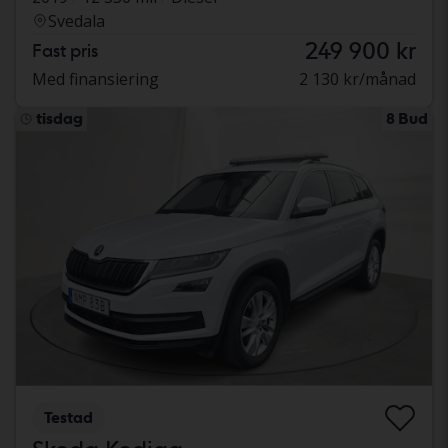
Svedala
249 900 kr
Fast pris
Med finansiering
2 130 kr/månad
tisdag
8 Bud
Testad