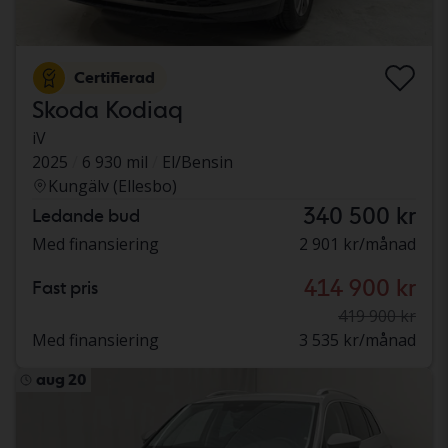
Certifierad
Skoda Kodiaq
iV
2025
6 930 mil
El/Bensin
Kungälv (Ellesbo)
340 500 kr
Ledande bud
Med finansiering
2 901 kr/månad
414 900 kr
Fast pris
419 900 kr
Med finansiering
3 535 kr/månad
aug 20