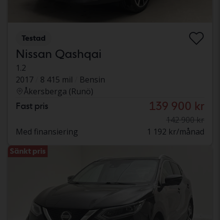
Testad
Nissan Qashqai
1.2
2017
8 415 mil
Bensin
Åkersberga (Runö)
139 900 kr
Fast pris
142 900 kr
Med finansiering
1 192 kr/månad
Sänkt pris