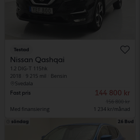
Testad
Nissan Qashqai
1.2 DIG-T 115hk
2018
9 215 mil
Bensin
Svedala
144 800 kr
Fast pris
156 800 kr
Med finansiering
1 234 kr/månad
söndag
26 Bud