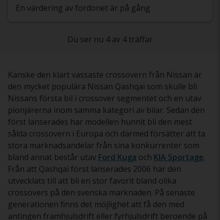
En värdering av fordonet är på gång
Du ser nu 4 av 4 träffar
Kanske den klart vassaste crossovern från Nissan är
den mycket populära Nissan Qashqai som skulle bli
Nissans första bil i crossover segmentet och en utav
pionjärerna inom samma kategori av bilar. Sedan den
först lanserades har modellen hunnit bli den mest
sålda crossovern i Europa och därmed försätter att ta
stora marknadsandelar från sina konkurrenter som
bland annat består utav
Ford Kuga
och
KIA Sportage
.
Från att Qashqai först lanserades 2006 har den
utvecklats till att bli en stor favorit bland olika
crossovers på den svenska marknaden. På senaste
generationen finns det möjlighet att få den med
antingen framhjulsdrift eller fyrhjulsdrift beroende på