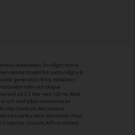
svenska marknaden. En något större
Även denna modell fick vänta några år
rande generation finns modellen i
a motoralternativ och skapar
 variant på 2.2 liter med 150 hk. Med
rt el och med båda motorerna en
tt välja bland på den senaste
nerna snarlika dock tillkommer Fleet
l 5 stjärnor i EuroNCAPS: krocktest.