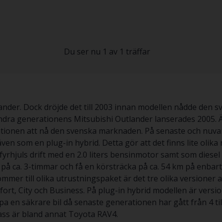
Du ser nu 1 av 1 träffar
ander. Dock dröjde det till 2003 innan modellen nådde den 
 andra generationens Mitsubishi Outlander lanserades 2005. 
ationen att nå den svenska marknaden. På senaste och nuva
ven som en plug-in hybrid. Detta gör att det finns lite olik
 fyrhjuls drift med en 2.0 liters bensinmotor samt som diesel
n på ca. 3-timmar och få en körsträcka på ca. 54 km på enba
mmer till olika utrustningspaket är det tre olika versioner a
rt, City och Business. På plug-in hybrid modellen är versio
pa en säkrare bil då senaste generationen har gått från 4 til
ss är bland annat Toyota RAV4.