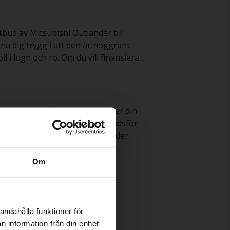
tbud av Mitsubishi Outlander till
na dig trygg i att den är noggrant
 i lugn och ro. Om du vill finansiera
and om hela affären när du säljer din
vättar, fotograferar och marknadsför
din begagnade Mitsubishi Outlander
Om
ander
andahålla funktioner för
n information från din enhet