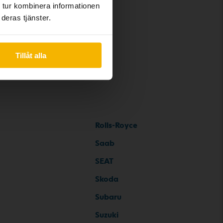
 tur kombinera informationen
deras tjänster.
Tillåt alla
Rolls-Royce
Saab
SEAT
Skoda
Subaru
Suzuki