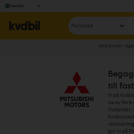
Svenska
Personbil
Begagn
till fas
Vi på Kvdbil
varav flera
Outlander, d
fordonstest
utbetalning 
gör vi på Kv