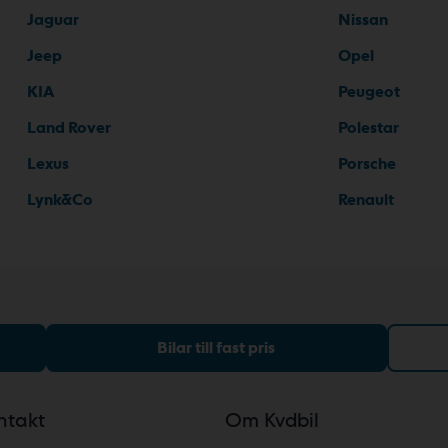
Jaguar
Nissan
Jeep
Opel
KIA
Peugeot
Land Rover
Polestar
Lexus
Porsche
Lynk&Co
Renault
Bilar till fast pris
ntakt
Om Kvdbil