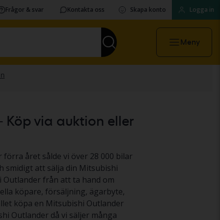
Frågor & svar
Kontakta oss
Skapa konto
Logga in
Meny
 Köp via auktion eller
 förra året sålde vi över 28 000 bilar
 smidigt att sälja din Mitsubishi
shi Outlander från att ta hand om
ella köpare, försäljning, ägarbyte,
tället köpa en Mitsubishi Outlander
bishi Outlander då vi säljer många