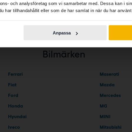
nnons- och analysföretag som vi samarbetar med. Dessa kan i sin
har tillhandahållit eller som de har samlat in när du har använt 
Continue in
Switch to...
Swedish
Anpassa
Bilmärken
Ferrari
Maserati
Fiat
Mazda
Ford
Mercedes
Honda
MG
Hyundai
MINI
Iveco
Mitsubishi