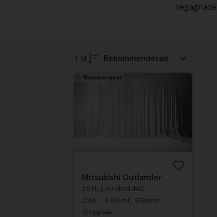
begagnade e
1 st
Rekommenderad
Kommer snart
Mitsubishi Outlander
2.0 Plug-in Hybrid 4WD
2014
14 438 mil
El/Bensin
Uppsala