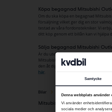
Köpa begagnad Mitsubishi Out
Om du ska köpa en begagnad Mitsubishi O
försäljning vilket ger dig en stor valm
testad av våra fordonstekniker. Vi erbj
ditt köp genom ett billån kan vi hjälpa d
Sälja begagnad Mitsubishi Out
Är du ute efter att sälja en begagnad Mi
Mitsubishi Outlander. Om du vill kan v
den åt dig. Därefter säljer vi din bil 
här
.
Samtycke
Bilar
Mitsubishi
Outlander
Denna webbplats använder 
Mitsubishi 
Mitsubishimodeller
Vi använder enhetsidentifierar
sociala medier och analysera 