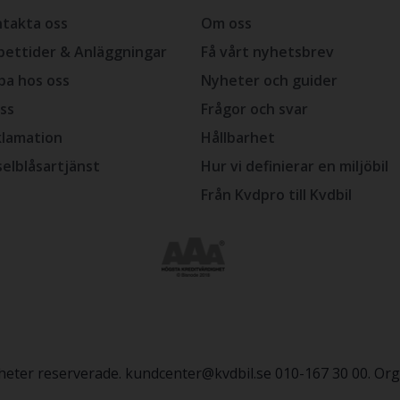
takta oss
Om oss
ettider & Anläggningar
Få vårt nyhetsbrev
ba hos oss
Nyheter och guider
ss
Frågor och svar
lamation
Hållbarhet
selblåsartjänst
Hur vi definierar en miljöbil
Från Kvdpro till Kvdbil
igheter reserverade. kundcenter@kvdbil.se 010-167 30 00. O