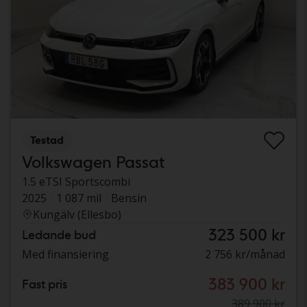
Testad
Volkswagen Passat
1.5 eTSI Sportscombi
2025
1 087 mil
Bensin
Kungälv (Ellesbo)
323 500 kr
Ledande bud
Med finansiering
2 756 kr/månad
383 900 kr
Fast pris
389 900 kr