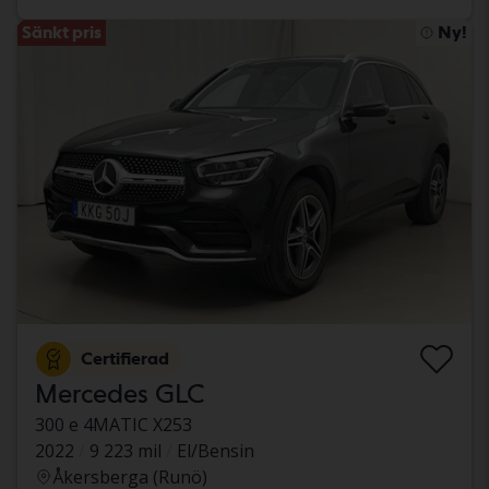
Sänkt pris
Ny!
Certifierad
Mercedes GLC
300 e 4MATIC X253
2022
9 223 mil
El/Bensin
Åkersberga (Runö)