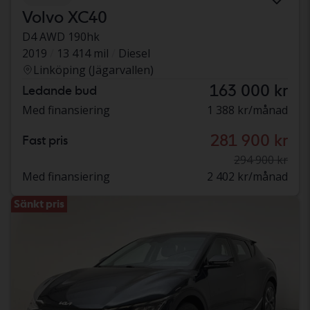
Volvo XC40
D4 AWD 190hk
2019
13 414 mil
Diesel
Linköping (Jägarvallen)
163 000 kr
Ledande bud
Med finansiering
1 388 kr/månad
281 900 kr
Fast pris
294 900 kr
Med finansiering
2 402 kr/månad
Sänkt pris