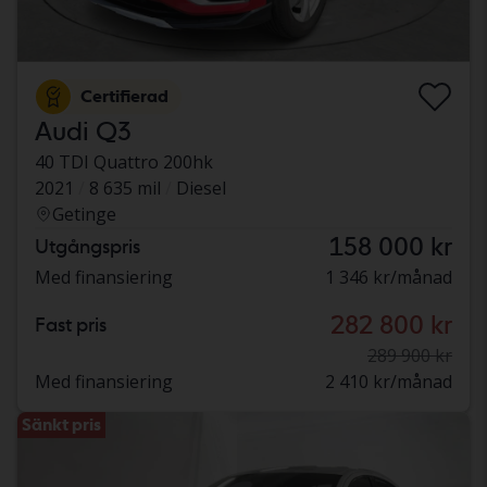
Certifierad
Audi Q3
40 TDI Quattro 200hk
2021
8 635 mil
Diesel
Getinge
158 000 kr
Utgångspris
Med finansiering
1 346 kr/månad
282 800 kr
Fast pris
289 900 kr
Med finansiering
2 410 kr/månad
Sänkt pris