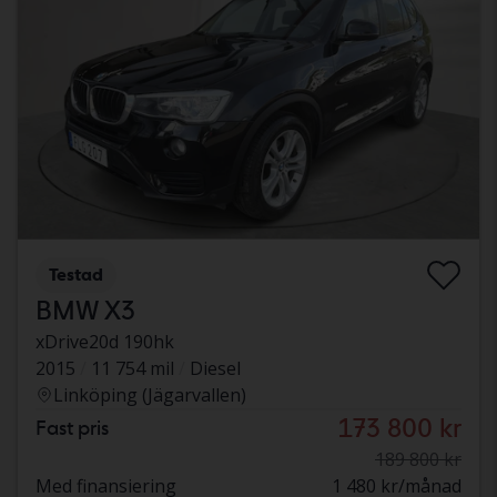
Testad
BMW X3
xDrive20d 190hk
2015
11 754 mil
Diesel
Linköping (Jägarvallen)
173 800 kr
Fast pris
189 800 kr
Med finansiering
1 480 kr/månad