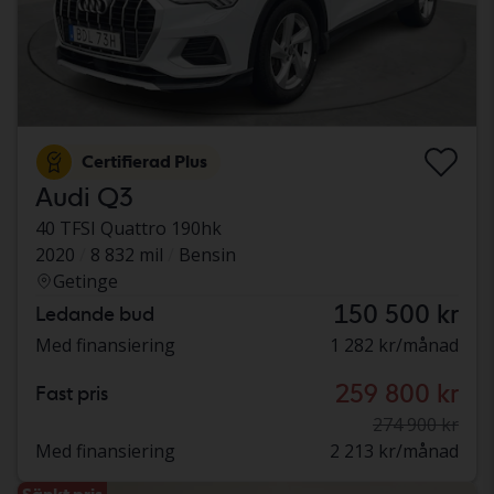
Certifierad Plus
Audi Q3
40 TFSI Quattro 190hk
2020
8 832 mil
Bensin
Getinge
150 500 kr
Ledande bud
Med finansiering
1 282 kr/månad
259 800 kr
Fast pris
274 900 kr
Med finansiering
2 213 kr/månad