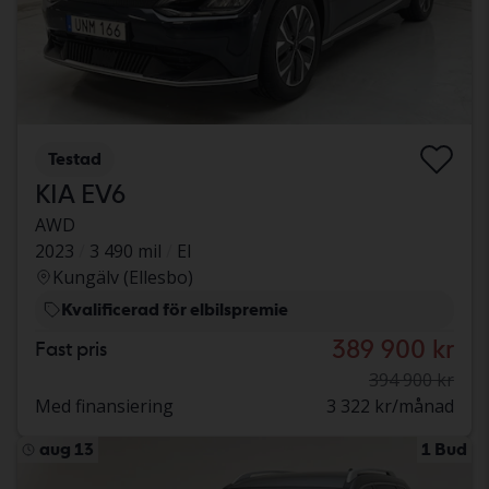
Testad
KIA EV6
AWD
2023
3 490 mil
El
Kungälv (Ellesbo)
Kvalificerad för elbilspremie
389 900 kr
Fast pris
394 900 kr
Med finansiering
3 322 kr/månad
aug 13
1 Bud