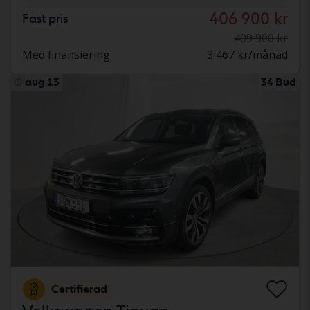
406 900 kr
Fast pris
409 900 kr
Med finansiering
3 467 kr/månad
aug 13
34 Bud
Certifierad