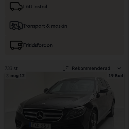
lätta lastbilar
eller
maskiner, tunga lastbilar
och
Lätt lastbil
fritidsfordon.
Transport & maskin
Fritidsfordon
733 st
Rekommenderad
aug 12
19 Bud