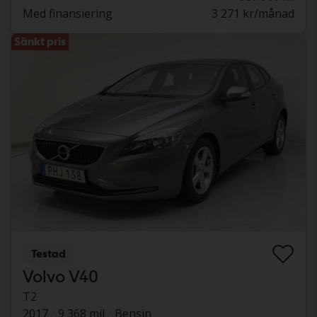
Med finansiering
3 271 kr/månad
Sänkt pris
Testad
Volvo V40
T2
2017
9 368 mil
Bensin