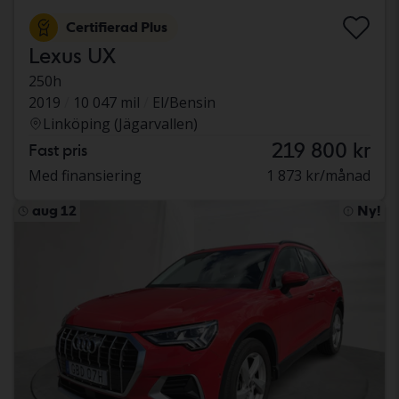
Certifierad Plus
Lexus UX
250h
2019
10 047 mil
El/Bensin
Linköping (Jägarvallen)
219 800 kr
Fast pris
Med finansiering
1 873 kr/månad
aug 12
Ny!