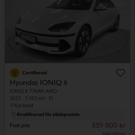
Certifierad
Hyundai IONIQ 6
IONIQ 6 77kWh AWD
2023
7 593 mil
El
Karlstad
Kvalificerad för elbilspremie
339 800 kr
Fast pris
344 900 kr