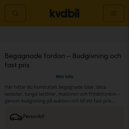
Alla fordon
Begagnade fordon – Budgivning och
fast pris
Mer info
Här hittar du hundratals begagnade bilar, lätta
lastbilar, tunga lastbilar, maskiner och fritidsfordon –
genom budgivning på auktion och till ett fast pris.
Fordonet har antingen genomgått vårt gedigna KVD-
test eller dokumenterats utifrån ett standardiserat
Personbil
protokoll. Resultatet presenterar vi i
fordonsbeskrivningen. Läs mer om att köpa
bilar och