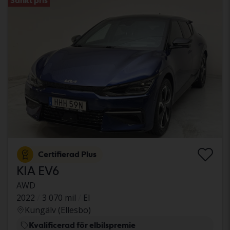
Sänkt pris
Certifierad Plus
KIA EV6
AWD
2022
3 070 mil
El
Kungälv (Ellesbo)
Kvalificerad för elbilspremie