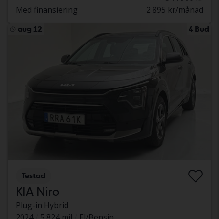
Med finansiering
2 895 kr/månad
aug 12
4 Bud
Testad
KIA Niro
Plug-in Hybrid
2024
5 824 mil
El/Bensin