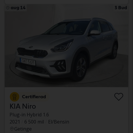
aug 14
3 Bud
Certifierad
KIA Niro
Plug-in Hybrid 1.6
2021
6 500 mil
El/Bensin
Getinge