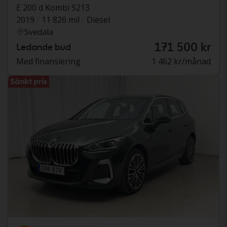
E 200 d Kombi S213
2019
11 826 mil
Diesel
Svedala
171 500 kr
Ledande bud
Med finansiering
1 462 kr/månad
Sänkt pris