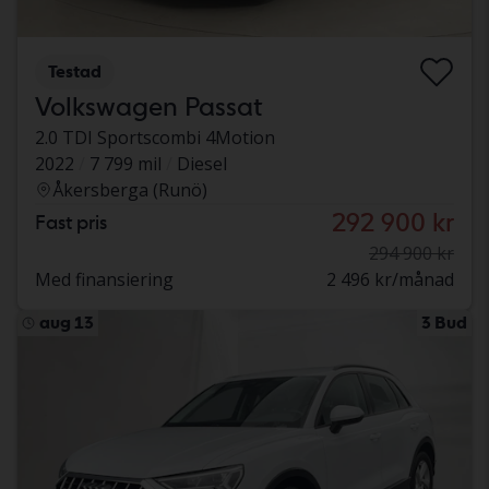
Testad
Volkswagen Passat
2.0 TDI Sportscombi 4Motion
2022
7 799 mil
Diesel
Åkersberga (Runö)
292 900 kr
Fast pris
294 900 kr
Med finansiering
2 496 kr/månad
aug 13
3 Bud