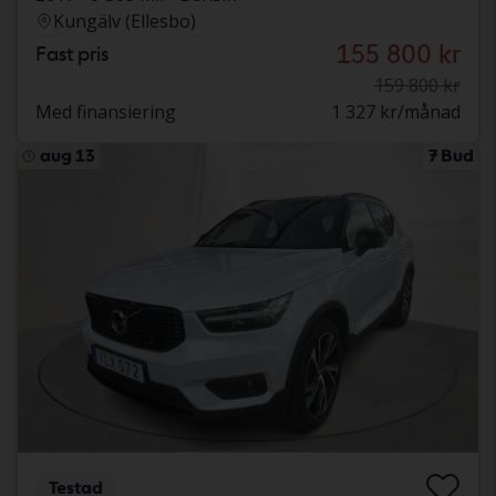
Kungälv (Ellesbo)
155 800 kr
Fast pris
159 800 kr
Med finansiering
1 327 kr/månad
aug 13
7 Bud
Testad