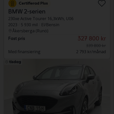
Certifierad Plus
BMW 2-serien
230xe Active Tourer 16,3kWh, U06
2023
5 930 mil
El/Bensin
Åkersberga (Runö)
327 800 kr
Fast pris
339 800 kr
Med finansiering
2 793 kr/månad
tisdag