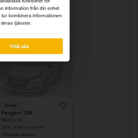
andahålla funktioner för
Fast pris
155 800 kr
n information från din enhet
159 800 kr
 tur kombinera informationen
Med finansiering
1 327 kr/månad
deras tjänster.
Tillåt alla
åld
Testad
Peugeot 208
BlueHDi 5dr
2019
4 894 mil
Diesel
Kungälv (Ellesbo)