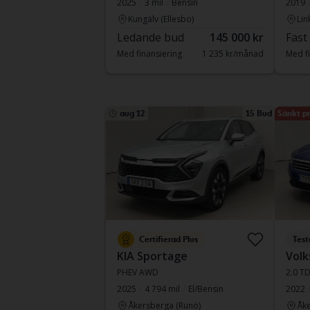
2025
3 mil
Bensin
2019
Kungälv (Ellesbo)
Lin
Ledande bud
145 000 kr
Fast
Med finansiering
1 235 kr/månad
Med fi
aug 12
15 Bud
Sänkt pr
Certifierad Plus
Test
KIA Sportage
Volk
PHEV AWD
2.0 T
2025
4 794 mil
El/Bensin
2022
Åkersberga (Runö)
Åke