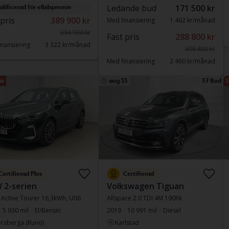
Ledande bud
171 500 kr
alificerad för elbilspremie
 pris
389 900 kr
Med finansiering
1 462 kr/månad
394 900 kr
Fast pris
288 800 kr
nansiering
3 322 kr/månad
308 800 kr
Med finansiering
2 460 kr/månad
is
aug 13
37 Bud
S
Certifierad Plus
Certifierad
 2-serien
Volkswagen Tiguan
 Active Tourer 16,3kWh, U06
Allspace 2.0 TDI 4M 190hk
5 930 mil
El/Bensin
2019
10 991 mil
Diesel
rsberga (Runö)
Karlstad