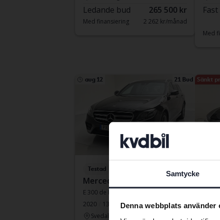
Ledande bud
265 500 kr
Fast
Med finansiering
2 262 kr/månad
Med fi
aug 12
21 Bud
Sänkt pr
Testad
Test
Samtycke
Mercedes E-Klass
Volv
E 300 de Kombi 316hk
V60 B
2020
13 437 mil
El/Diesel
2022
Denna webbplats använder 
Svedala
Kun