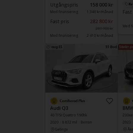
Utgångspris
158 000 kr
Kv
Fast
Med finansiering
1 346 kr/månad
Fast pris
282 800 kr
Med fi
289 900 kr
Med finansiering
2 410 kr/månad
aug 13
13 Bud
Sänkt pr
Certifierad Plus
Audi Q3
BMW
40 TFSI Quattro 190hk
230xe
2020
8 832 mil
Bensin
2023
Getinge
Åke