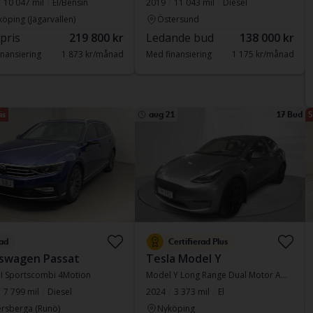
10 047 mil
El/Bensin
2019
11 043 mil
Diesel
köping (Jägarvallen)
Östersund
 pris
219 800 kr
Ledande bud
138 000 kr
nansiering
1 873 kr/månad
Med finansiering
1 175 kr/månad
is
aug 21
17 Bud
S
ad
Certifierad Plus
swagen Passat
Tesla Model Y
DI Sportscombi 4Motion
Model Y Long Range Dual Motor AWD
7 799 mil
Diesel
2024
3 373 mil
El
rsberga (Runö)
Nyköping