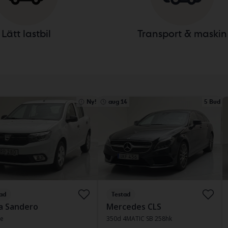
Lätt lastbil
Transport & maskin
Ny!
aug 14
5 Bud
ad
Testad
a Sandero
Mercedes CLS
Ce
350d 4MATIC SB 258hk