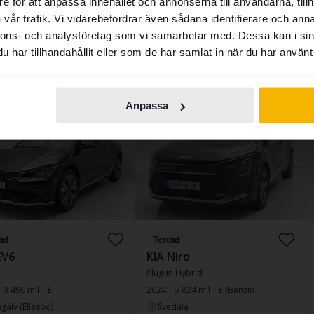
e för att anpassa innehållet och annonserna till användarna, tillh
 pris
contains all the same vehicles and services.
257 800 kr
Ledande bud
140 500 kr
vår trafik. Vi vidarebefordrar även sådana identifierare och anna
264 800 kr
Med finansiering
1 197 kr/månad
nnons- och analysföretag som vi samarbetar med. Dessa kan i sin
nansiering
2 197 kr/månad
Fast pris
217 800 kr
har tillhandahållit eller som de har samlat in när du har använt 
Continue in
Switch to...
223 800 kr
Swedish
Med finansiering
1 856 kr/månad
Anpassa
is
aug 12
5 Bud
S
ad
Testad
EV6
KIA Niro
Plug-in Hybrid
3 490 mil
El
2024
5 824 mil
El/Bensin
gälv (Ellesbo)
Svedala