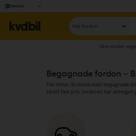
Svenska
Alla fordon
Begagnade fordon – Bu
Här hittar du hundratals begagnade bilar, lätta last
till ett fast pris. Fordonet har anting
Resultatet presenterar vi i fordonsbes
fritidsfordon.