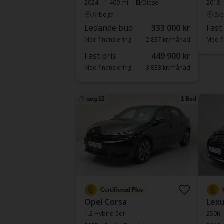
2024
1 469 mil
El/Diesel
2018
Arboga
Sve
Ledande bud
333 000 kr
Fast
Med finansiering
2 837 kr/månad
Med fi
Fast pris
449 900 kr
Med finansiering
3 833 kr/månad
aug 12
1 Bud
Certifierad Plus
Opel Corsa
Lexu
1.2 Hybrid 5dr
250h