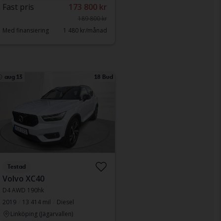
Fast pris
173 800 kr
189 800 kr
Med finansiering
1 480 kr/månad
aug 13
18 Bud
Testad
Volvo XC40
D4 AWD 190hk
2019
13 414 mil
Diesel
Linköping (Jägarvallen)