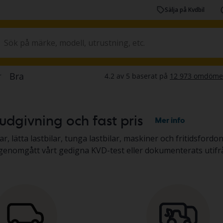
Sälja på Kvdbil
dgivning och fast pris
Mer info
bilar, tunga lastbilar, maskiner och fritidsfordon – genom budgivning på auktion
en genomgått vårt gedigna KVD-test eller dokumenterats utifr
krivningen. Läs mer om att köpa
bilar och lätta lastbilar
elle