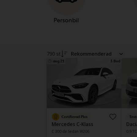
Personbil
790 st
Rekommenderad
aug 21
3 Bud
Certifierad Plus
Test
Mercedes C-Klass
Daci
C 300 de Sedan W206
0.9 T