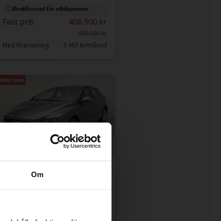
Kvalificerad för elbilspremie
Fast pris
406 900 kr
409 900 kr
Med finansiering
3 467 kr/månad
änkt pris
Testad
Om
Volvo V40
T2
2017
9 368 mil
Bensin
Kungälv (Ellesbo)