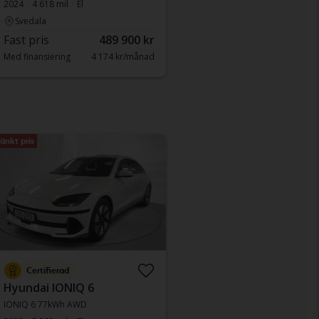
2024
4 618 mil
El
Svedala
Fast pris
489 900 kr
Med finansiering
4 174 kr/månad
änkt pris
Certifierad
Hyundai IONIQ 6
IONIQ 6 77kWh AWD