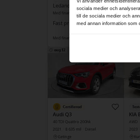
Vi använder enhetsidentifierar
Ledande bud
175 500 kr
Fast
sociala medier och analysera 
Med finansiering
1 495 kr/månad
till de sociala medier och a
Med fi
Fast pris
266 800 kr
med annan information som du 
282 800 kr
Med finansiering
2 273 kr/månad
aug 12
Sänkt pr
Certifierad
Test
Audi Q3
KIA 
40 TDI Quattro 200hk
AWD
2021
8 635 mil
Diesel
2023
Getinge
Kun