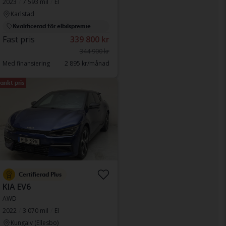
2023
7 593 mil
El
Karlstad
Kvalificerad för elbilspremie
Fast pris
339 800 kr
344 900 kr
Med finansiering
2 895 kr/månad
änkt pris
Certifierad Plus
KIA EV6
AWD
2022
3 070 mil
El
Kungälv (Ellesbo)