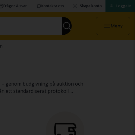
Frågor & svar
Kontakta oss
Skapa konto
Logga in
Meny
 och
ån ett standardiserat protokoll.
r
maskiner, tunga lastbilar
och