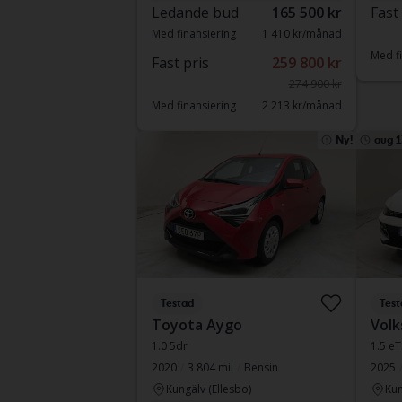
Ledande bud
165 500 kr
Fast
Med finansiering
1 410 kr/månad
Med fi
Fast pris
259 800 kr
274 900 kr
Med finansiering
2 213 kr/månad
Ny!
aug 1
Testad
Test
Toyota Aygo
Volk
1.0 5dr
1.5 e
2020
3 804 mil
Bensin
2025
Kungälv (Ellesbo)
Kun