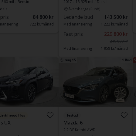
560 mil
Bensin
2017
13 925 mil
Diesel
dala
Åkersberga (Runö)
 pris
84 800 kr
Ledande bud
143 500 kr
nansiering
722 kr/månad
Med finansiering
1 222 kr/månad
Fast pris
229 800 kr
249 800 kr
Med finansiering
1 958 kr/månad
aug 13
1 Bud
S
Certifierad Plus
Testad
s UX
Mazda 6
2.2 DE Kombi AWD