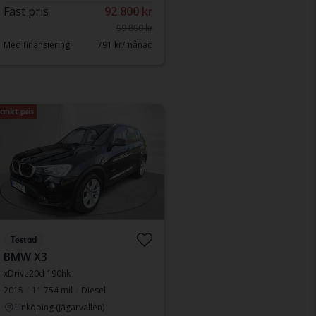
Fast pris
92 800 kr
99 800 kr
Med finansiering
791 kr/månad
änkt pris
Testad
BMW X3
xDrive20d 190hk
2015
11 754 mil
Diesel
Linköping (Jägarvallen)