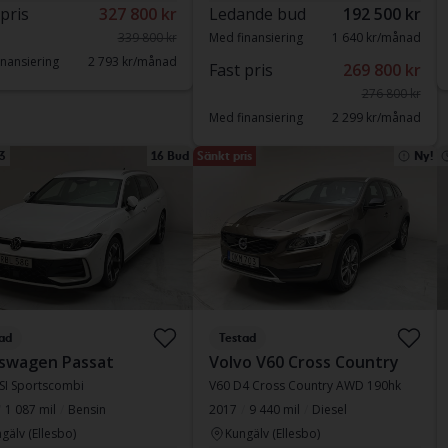
 pris
327 800 kr
Ledande bud
192 500 kr
339 800 kr
Med finansiering
1 640 kr/månad
nansiering
2 793 kr/månad
Fast pris
269 800 kr
276 800 kr
Med finansiering
2 299 kr/månad
3
16 Bud
Sänkt pris
Ny!
ad
Testad
swagen Passat
Volvo V60 Cross Country
TSI Sportscombi
V60 D4 Cross Country AWD 190hk
1 087 mil
Bensin
2017
9 440 mil
Diesel
gälv (Ellesbo)
Kungälv (Ellesbo)