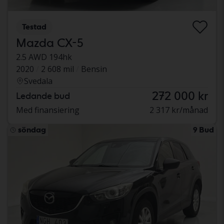
Testad
Mazda CX-5
2.5 AWD 194hk
2020
2 608 mil
Bensin
Svedala
272 000 kr
Ledande bud
Med finansiering
2 317 kr/månad
söndag
9 Bud