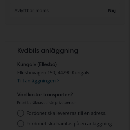
Avlyftbar moms
Nej
Kvdbils anläggning
Kungälv (Ellesbo)
Ellesbovägen 150
,
44290
Kungälv
Till anläggningen
Vad kostar transporten?
Priset beräknas utifrån privatperson.
Fordonet ska levereras till en adress.
Adress
Fordonet ska hämtas på en anläggning.