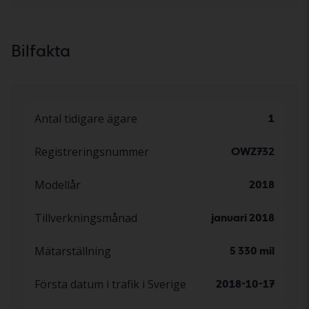
Olika nivåer av värme i stolarna fram som
ställs in via en knapp
Bilfakta
Antal tidigare ägare
1
Registreringsnummer
OWZ732
Modellår
2018
Tillverkningsmånad
januari 2018
Mätarställning
5 330 mil
Första datum i trafik i Sverige
2018-10-17