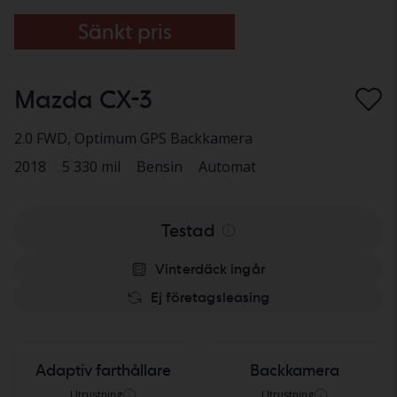
Sänkt pris
Mazda CX-3
2.0 FWD
, Optimum GPS Backkamera
2018
/
5 330 mil
/
Bensin
/
Automat
Testad
Vinterdäck ingår
Ej företagsleasing
Adaptiv farthållare
Backkamera
Utrustning
Utrustning