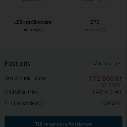
LED-strålkastare
GPS
Utrustning
Utrustning
Fast pris
Så funkar det
172 800 kr
Fast pris inkl. moms
181 900 kr
Med billån från
1 473 kr / mån
Pris i bilhandeln
195 000
kr
Ca pris hos bilhandlare (inkl. moms)
Till reservera fordonet