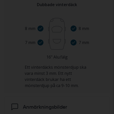
Dubbade vinterdäck
8
mm
8
mm
7
mm
7
mm
16
"
Alu.fälg
Ett vinterdäcks mönsterdjup ska
vara minst 3 mm. Ett nytt
vinterdäck brukar ha ett
mönsterdjup på ca 9-10 mm.
Anmärkningsbilder