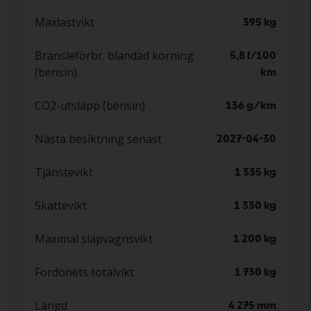
Maxlastvikt
395 kg
Bränsleförbr. blandad körning
5,8 l/100
(bensin)
km
CO2-utsläpp (bensin)
136 g/km
Nästa besiktning senast
2027-04-30
Tjänstevikt
1 335 kg
Skattevikt
1 330 kg
Maximal släpvagnsvikt
1 200 kg
Fordonets totalvikt
1 730 kg
Längd
4 275 mm