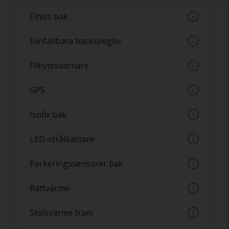
Spelare för CD-skivor
Elhiss bak
Elektroniska fönsterhissar bak
Elinfällbara backspeglar
Speglar som fälls in automatiskt när bilen
Filbytesvarnare
låses eller manuellt via knapp
Elektroniskt säkerhetssystem som varnar
GPS
vid oplanerade filbyten
Navigationssystem med vägbeskrivning
Isofix bak
Fästsystem för bilbarnstolar enligt
LED-strålkastare
internationell standard, även kallat Isofix
Strålkastare med LED-ljus har ett konstant
Parkeringssensorer bak
vitt ljus och har samma ljusstyrka från star
Sensorer på stötfångare baktill som varnar
Rattvärme
för hinder bakom bilen
Eluppvärmd ratt
Stolsvärme fram