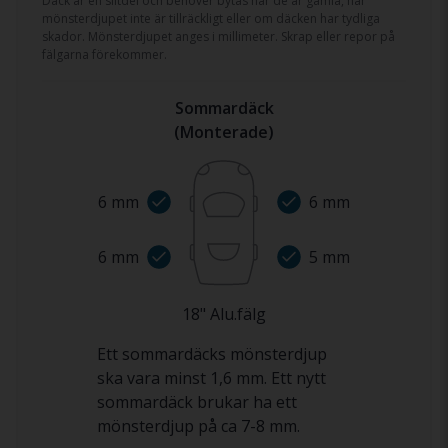
Däck är en slitdel och behöver bytas när de är gamla, när
mönsterdjupet inte är tillräckligt eller om däcken har tydliga
skador. Mönsterdjupet anges i millimeter. Skrap eller repor på
fälgarna förekommer.
Sommardäck
(
Monterade
)
6
mm
6
mm
6
mm
5
mm
18
"
Alu.fälg
Ett sommardäcks mönsterdjup
ska vara minst 1,6 mm. Ett nytt
sommardäck brukar ha ett
mönsterdjup på ca 7-8 mm.