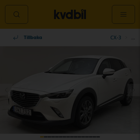
CX-3
...
Alla fordon
Tillbaka