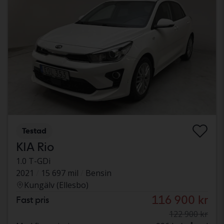
Testad
KIA Rio
1.0 T-GDi
2021
15 697 mil
Bensin
Kungälv (Ellesbo)
116 900 kr
Fast pris
122 900 kr