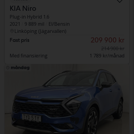
KIA Niro
Plug-in Hybrid 1.6
2021
9 889 mil
El/Bensin
Linköping (Jägarvallen)
209 900 kr
Fast pris
214 900 kr
Med finansiering
1 789 kr/månad
måndag