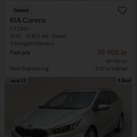
Testad
KIA Carens
1.7 CRDi
2016
16 657 mil
Diesel
Kungälv (Ellesbo)
78 900 kr
Fast pris
80 900 kr
Med finansiering
672 kr/månad
aug 11
3 Bud