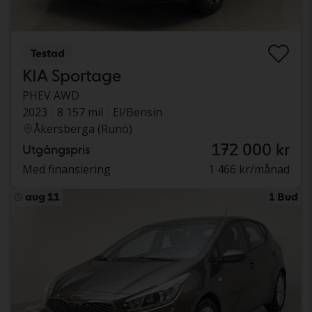
Testad
KIA Sportage
PHEV AWD
2023
8 157 mil
El/Bensin
Åkersberga (Runö)
172 000 kr
Utgångspris
Med finansiering
1 466 kr/månad
aug 11
1 Bud