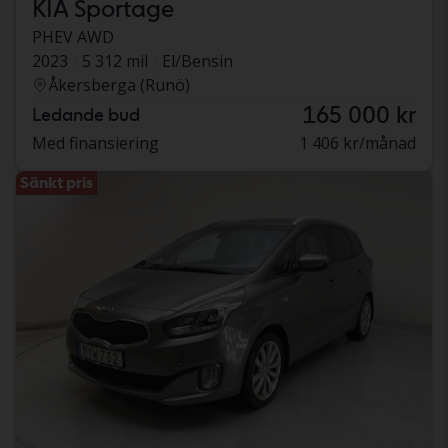
KIA Sportage
PHEV AWD
2023
5 312 mil
El/Bensin
Åkersberga (Runö)
165 000 kr
Ledande bud
Med finansiering
1 406 kr/månad
Sänkt pris