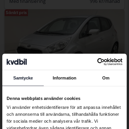
Med finansiering
996 kr/månad
Sänkt pris
Samtycke
Information
Om
Preferred language
We have detected that your browser
Denna webbplats använder cookies
Testad
has other language preferences than
KIA Venga
Vi använder enhetsidentifierare för att anpassa innehållet
Swedish. To better service our friends
och annonserna till användarna, tillhandahålla funktioner
1.6
abroad we have an English language
för sociala medier och analysera vår trafik. Vi
2018
7 265 mil
Bensin
site (kvdcars.com) that contains all the
vidarebefordrar även sådana identifierare och annan