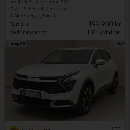
Ceed 1.6 Plug-in Hybrid SW
2021
6 339 mil
El/Bensin
Åkersberga (Runö)
194 900 kr
Fast pris
Med finansiering
1 661 kr/månad
aug 20
Ny!