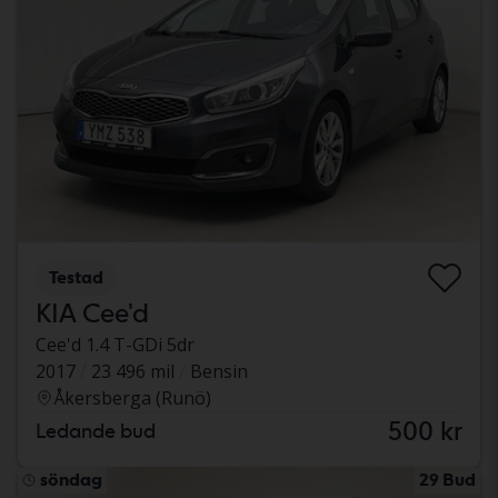
Testad
KIA Cee'd
Cee'd 1.4 T-GDi 5dr
2017
23 496 mil
Bensin
Åkersberga (Runö)
500 kr
Ledande bud
söndag
29 Bud