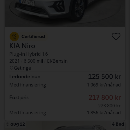
Certifierad
KIA Niro
Plug-in Hybrid 1.6
2021
6 500 mil
El/Bensin
Getinge
125 500 kr
Ledande bud
Med finansiering
1 069 kr/månad
217 800 kr
Fast pris
223 800 kr
Med finansiering
1 856 kr/månad
aug 12
4 Bud