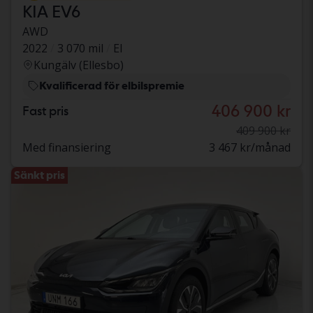
KIA EV6
AWD
2022
3 070 mil
El
Kungälv (Ellesbo)
Kvalificerad för elbilspremie
406 900 kr
Fast pris
409 900 kr
Med finansiering
3 467 kr/månad
Sänkt pris