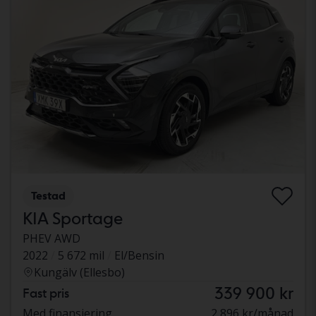
Testad
KIA Sportage
PHEV AWD
2022
5 672 mil
El/Bensin
Kungälv (Ellesbo)
339 900 kr
Fast pris
Med finansiering
2 896 kr/månad