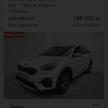
2022
7 448 mil
El/Bensin
Borlänge
188 500 kr
Ledande bud
Med finansiering
1 606 kr/månad
Sänkt pris
Testad