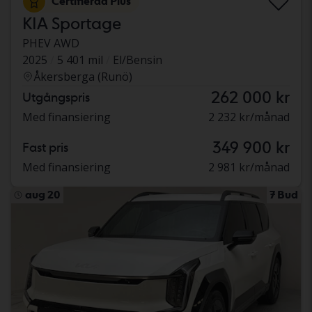
Certifierad Plus
KIA Sportage
PHEV AWD
2025
5 401 mil
El/Bensin
Åkersberga (Runö)
262 000 kr
Utgångspris
Med finansiering
2 232 kr/månad
349 900 kr
Fast pris
Med finansiering
2 981 kr/månad
aug 20
7 Bud