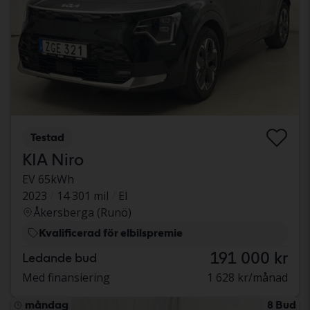
Testad
KIA Niro
EV 65kWh
2023
14 301 mil
El
Åkersberga (Runö)
Kvalificerad för elbilspremie
191 000 kr
Ledande bud
Med finansiering
1 628 kr/månad
måndag
8 Bud