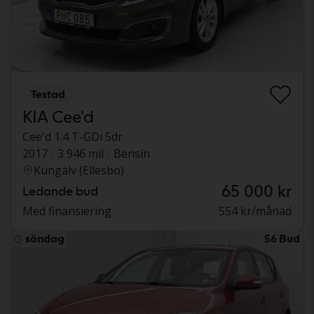
Testad
KIA Cee'd
Cee'd 1.4 T-GDi 5dr
2017
3 946 mil
Bensin
Kungälv (Ellesbo)
65 000 kr
Ledande bud
Med finansiering
554 kr/månad
söndag
56 Bud