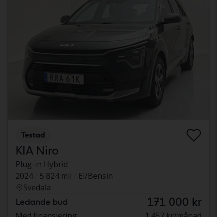
Testad
KIA Niro
Plug-in Hybrid
2024
5 824 mil
El/Bensin
Svedala
171 000 kr
Ledande bud
Med finansiering
1 457 kr/månad