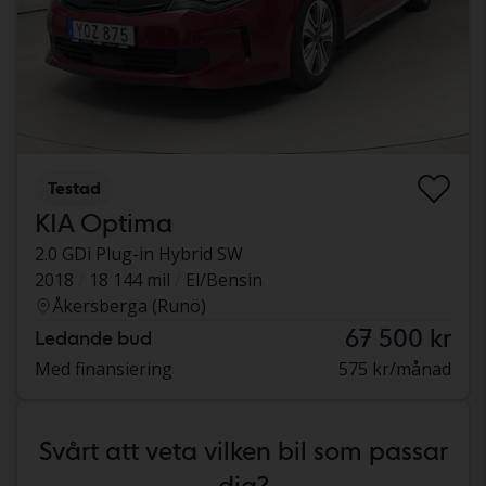
Testad
KIA Optima
2.0 GDi Plug-in Hybrid SW
2018
18 144 mil
El/Bensin
Åkersberga (Runö)
67 500 kr
Ledande bud
Med finansiering
575 kr/månad
Svårt att veta vilken bil som passar
dig?