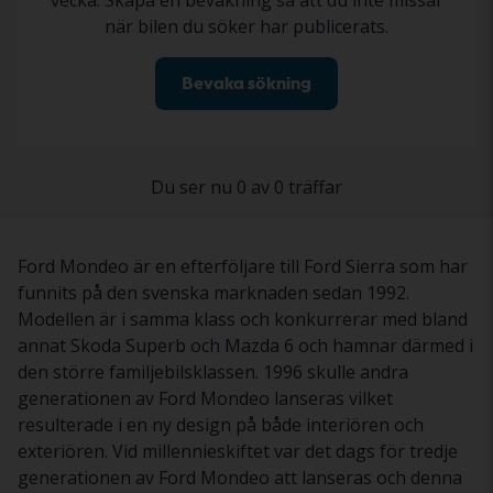
vecka. Skapa en bevakning så att du inte missar
när bilen du söker har publicerats.
Bevaka sökning
Du ser nu 0 av 0 träffar
Ford Mondeo är en efterföljare till Ford Sierra som har
funnits på den svenska marknaden sedan 1992.
Modellen är i samma klass och konkurrerar med bland
annat Skoda Superb och Mazda 6 och hamnar därmed i
den större familjebilsklassen. 1996 skulle andra
generationen av Ford Mondeo lanseras vilket
resulterade i en ny design på både interiören och
exteriören. Vid millennieskiftet var det dags för tredje
generationen av Ford Mondeo att lanseras och denna