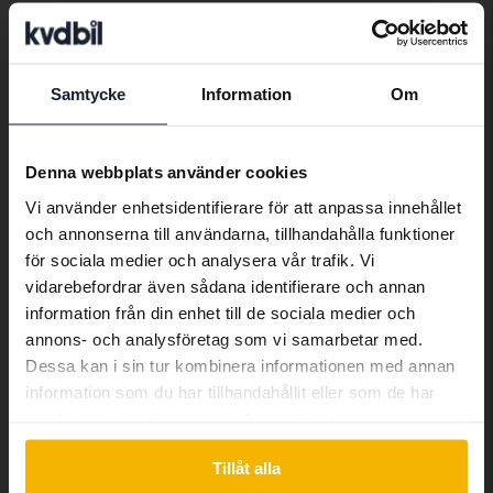
Bilar
Ford
Mondeo
Fordmodeller
Samtycke
Information
Om
Preferred language
Ford C-Max
Ford Ka
Ford Ranger
We have detected that your browser
Denna webbplats använder cookies
Ford Fiesta
Ford Kuga
Ford S-Max
has other language preferences than
Vi använder enhetsidentifierare för att anpassa innehållet
Swedish. To better service our friends
Ford Focus
Ford Mondeo
och annonserna till användarna, tillhandahålla funktioner
abroad we have an English language
för sociala medier och analysera vår trafik. Vi
site (kvdcars.com) that contains all the
Ford Galaxy
Ford Mustang
vidarebefordrar även sådana identifierare och annan
same vehicles and services.
information från din enhet till de sociala medier och
annons- och analysföretag som vi samarbetar med.
Dessa kan i sin tur kombinera informationen med annan
Continue in Swedish
information som du har tillhandahållit eller som de har
Bilmärken
samlat in när du har använt deras tjänster.
Switch to...
Tillåt alla
Alfa Romeo
Hyundai
Peugeot