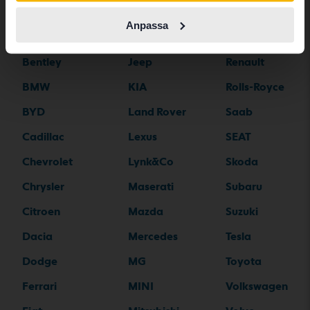
Aston Martin
Iveco
Polestar
Anpassa
Audi
Jaguar
Porsche
Bentley
Jeep
Renault
BMW
KIA
Rolls-Royce
BYD
Land Rover
Saab
Cadillac
Lexus
SEAT
Chevrolet
Lynk&Co
Skoda
Chrysler
Maserati
Subaru
Citroen
Mazda
Suzuki
Dacia
Mercedes
Tesla
Dodge
MG
Toyota
Ferrari
MINI
Volkswagen