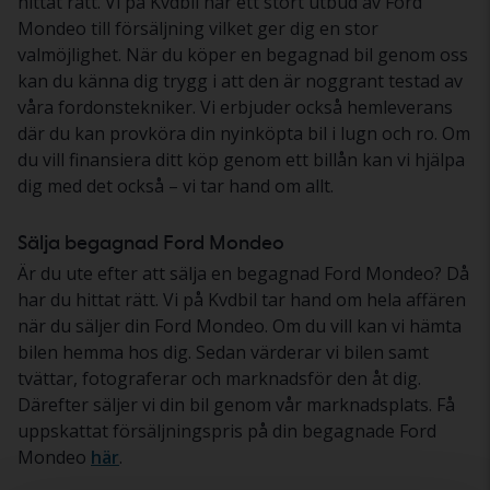
hittat rätt. Vi på Kvdbil har ett stort utbud av Ford
Mondeo till försäljning vilket ger dig en stor
valmöjlighet. När du köper en begagnad bil genom oss
kan du känna dig trygg i att den är noggrant testad av
våra fordonstekniker. Vi erbjuder också hemleverans
där du kan provköra din nyinköpta bil i lugn och ro. Om
du vill finansiera ditt köp genom ett billån kan vi hjälpa
dig med det också – vi tar hand om allt.
Sälja begagnad Ford Mondeo
Är du ute efter att sälja en begagnad Ford Mondeo? Då
har du hittat rätt. Vi på Kvdbil tar hand om hela affären
när du säljer din Ford Mondeo. Om du vill kan vi hämta
bilen hemma hos dig. Sedan värderar vi bilen samt
tvättar, fotograferar och marknadsför den åt dig.
Därefter säljer vi din bil genom vår marknadsplats. Få
uppskattat försäljningspris på din begagnade Ford
Mondeo
här
.