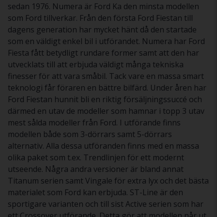
sedan 1976. Numera är Ford Ka den minsta modellen
som Ford tillverkar. Från den första Ford Fiestan till
dagens generation har mycket hänt då den startade
som en väldigt enkel bil i utförandet. Numera har Ford
Fiesta fått betydligt rundare former samt att den har
utvecklats till att erbjuda väldigt många tekniska
finesser för att vara småbil. Tack vare en massa smart
teknologi får föraren en bättre bilfärd. Under åren har
Ford Fiestan hunnit bli en riktig försäljningssuccé och
därmed en utav de modeller som hamnar i topp 3 utav
mest sålda modeller från Ford. I utförande finns
modellen både som 3-dörrars samt 5-dörrars
alternativ. Alla dessa utföranden finns med en massa
olika paket som t.ex. Trendlinjen för ett modernt
utseende. Några andra versioner är bland annat
Titanum serien samt Vingale för extra lyx och det bästa
materialet som Ford kan erbjuda. ST-Line är den
sportigare varianten och till sist Active serien som har
ett Crossover utförande. Detta gör att modellen når ut