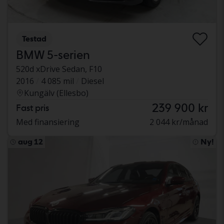
Testad
BMW 5-serien
520d xDrive Sedan, F10
2016
4 085 mil
Diesel
Kungälv (Ellesbo)
239 900 kr
Fast pris
Med finansiering
2 044 kr/månad
aug 12
Ny!