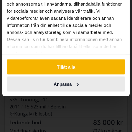
och annonserna till användarna, tillhandahålla funktioner
abroad we have an English language
för sociala medier och analysera vår trafik. Vi
site (kvdcars.com) that contains all the
vidarebefordrar även sådana identifierare och annan
same vehicles and services.
information från din enhet till de sociala medier och
annons- och analysföretag som vi samarbetar med.
Dessa kan i sin tur kombinera informationen med annan
Continue in Swedish
information som du har tillhandahållit eller som de har
samlat in när du har använt deras tjänster.
Switch to...
Tillåt alla
Testad
Anpassa
BMW 5-serien
535i Touring, F11
2011
15 523 mil
Bensin
Kungälv (Ellesbo)
83 000 kr
Ledande bud
Med finansiering
707 kr/månad