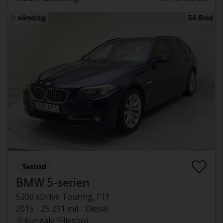
söndag
34 Bud
Testad
BMW 5-serien
520d xDrive Touring, F11
2015
25 291 mil
Diesel
Kungälv (Ellesbo)