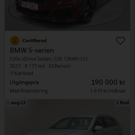
Certifierad
BMW 5-serien
530e xDrive Sedan, G30 12kWh LCI
2023
8 177 mil
El/Bensin
Karlstad
190 000 kr
Utgångspris
Med finansiering
1 619 kr/månad
aug 12
1 Bud