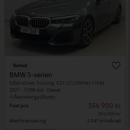
Testad
BMW 5-serien
520d xDrive Touring, G31 LCI (190hk+11hk)
2021
7 098 mil
Diesel
Åkersberga (Runö)
356 900 kr
Fast pris
359 900 kr
Med finansiering
3 041 kr/månad