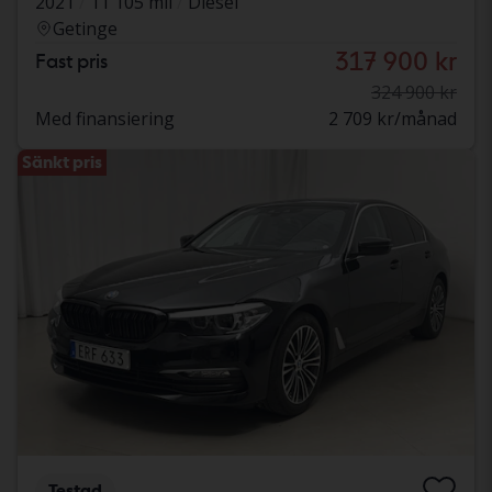
2021
11 105 mil
Diesel
Getinge
317 900 kr
Fast pris
324 900 kr
Med finansiering
2 709 kr/månad
Sänkt pris
Testad