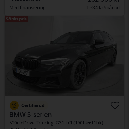
Med finansiering
1 384 kr/månad
Sänkt pris
Certifierad
BMW 5-serien
520d xDrive Touring, G31 LCI (190hk+11hk)