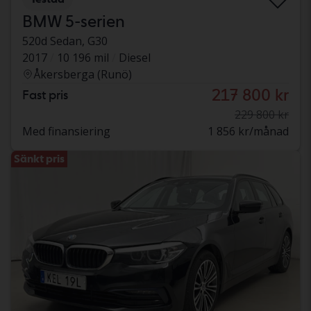
BMW 5-serien
520d Sedan, G30
2017
10 196 mil
Diesel
Åkersberga (Runö)
217 800 kr
Fast pris
229 800 kr
Med finansiering
1 856 kr/månad
Sänkt pris