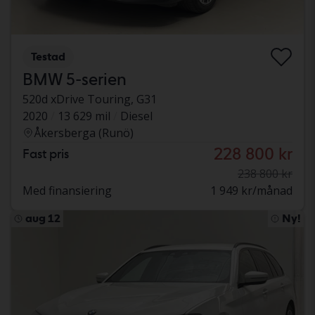
Testad
BMW 5-serien
520d xDrive Touring, G31
2020
13 629 mil
Diesel
Åkersberga (Runö)
228 800 kr
Fast pris
238 800 kr
Med finansiering
1 949 kr/månad
aug 12
Ny!