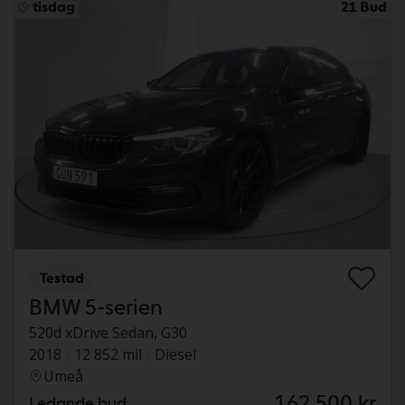
tisdag
21 Bud
Testad
BMW 5-serien
520d xDrive Sedan, G30
2018
12 852 mil
Diesel
Umeå
162 500 kr
Ledande bud