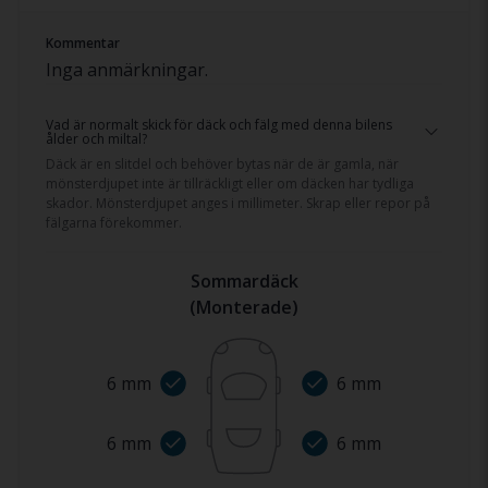
Kommentar
Inga anmärkningar.
Vad är normalt skick för däck och fälg med denna bilens
ålder och miltal?
Däck är en slitdel och behöver bytas när de är gamla, när
mönsterdjupet inte är tillräckligt eller om däcken har tydliga
skador. Mönsterdjupet anges i millimeter. Skrap eller repor på
fälgarna förekommer.
Sommardäck
(
Monterade
)
6
mm
6
mm
6
mm
6
mm