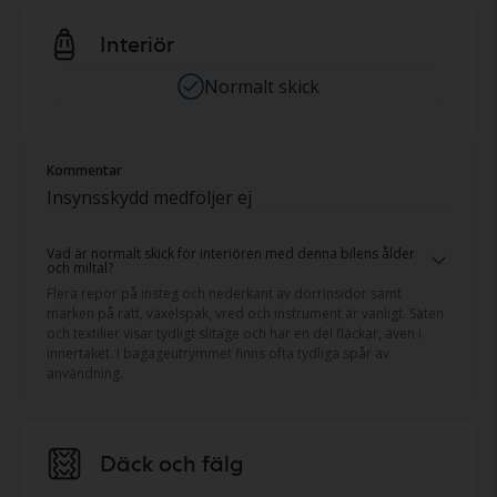
Interiör
Normalt skick
Kommentar
Insynsskydd medföljer ej
Vad är normalt skick för interiören med denna bilens ålder
och miltal?
Flera repor på insteg och nederkant av dörrinsidor samt
märken på ratt, växelspak, vred och instrument är vanligt. Säten
och textilier visar tydligt slitage och har en del fläckar, även i
innertaket. I bagageutrymmet finns ofta tydliga spår av
användning.
Däck och fälg