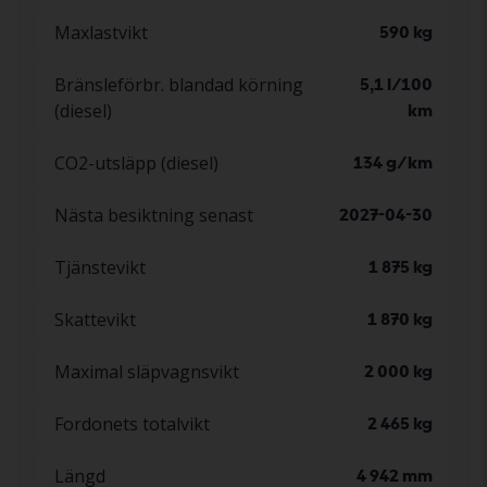
Maxlastvikt
590 kg
Bränsleförbr. blandad körning
5,1 l/100
(diesel)
km
CO2-utsläpp (diesel)
134 g/km
Nästa besiktning senast
2027-04-30
Tjänstevikt
1 875 kg
Skattevikt
1 870 kg
Maximal släpvagnsvikt
2 000 kg
Fordonets totalvikt
2 465 kg
Längd
4 942 mm