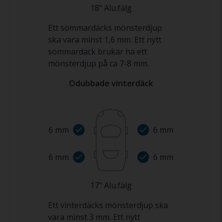
18
"
Alu.fälg
Ett sommardäcks mönsterdjup
ska vara minst 1,6 mm. Ett nytt
sommardäck brukar ha ett
mönsterdjup på ca 7-8 mm.
Odubbade vinterdäck
6
mm
6
mm
6
mm
6
mm
17
"
Alu.fälg
Ett vinterdäcks mönsterdjup ska
vara minst 3 mm. Ett nytt