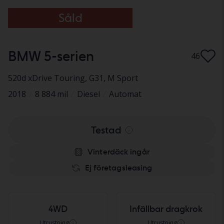
Såld
BMW 5-serien
46
520d xDrive Touring, G31
, M Sport
2018
/
8 884 mil
/
Diesel
/
Automat
Testad
Vinterdäck ingår
Ej företagsleasing
4WD
Infällbar dragkrok
Utrustning
Utrustning