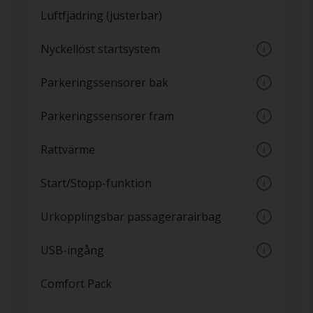
Strålkastare med LED-ljus har ett konstant
Luftfjädring (justerbar)
vitt ljus och har samma ljusstyrka från star
Nyckellöst startsystem
Startknapp i bilen utan tändningslås. Även
Parkeringssensorer bak
kallat Keyless-go
Sensorer på stötfångare baktill som varnar
Parkeringssensorer fram
för hinder bakom bilen
Sensorer på stötfångare som varnar för
Rattvärme
hinder framför bilen
Eluppvärmd ratt
Start/Stopp-funktion
Automatisk på och avstängning av motor
Urkopplingsbar passagerarairbag
vid exempelvis trafikljus
Möjlighet att koppla till och från airbagen
USB-ingång
på passagerarsidan
Inkoppling av mobil enhet via USB-kontakt
Comfort Pack