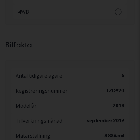
4WD
Konstant eller inkopplingsbar fyrhjulsdrift
Bilfakta
Antal tidigare ägare
4
Registreringsnummer
TZD920
Modellår
2018
Tillverkningsmånad
september 2017
Mätarställning
8 884 mil