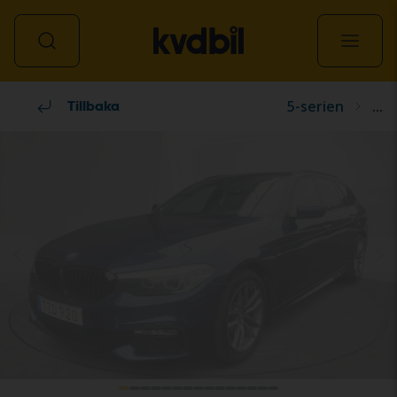
5-serien
...
Alla fordon
Tillbaka