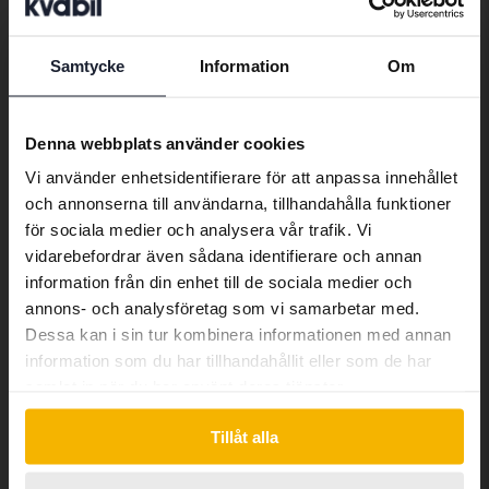
Bluetooth
Trådlös uppkoppling mot mobila enheter
Elspeglar
Samtycke
Information
Om
Preferred language
Elektroniskt ställbara sidospeglar
Farthållare
We have detected that your browser
Denna webbplats använder cookies
Elektroniskt system som håller
has other language preferences than
Fjärrlås
inprogrammerad hastighet
Vi använder enhetsidentifierare för att anpassa innehållet
Swedish. To better service our friends
Möjliggör att du på distans kan låsa och
och annonserna till användarna, tillhandahålla funktioner
abroad we have an English language
GPS
låsa upp bilen
för sociala medier och analysera vår trafik. Vi
site (kvdcars.com) that contains all the
Navigationssystem med vägbeskrivning
vidarebefordrar även sådana identifierare och annan
same vehicles and services.
Radio
information från din enhet till de sociala medier och
Radiospelare
annons- och analysföretag som vi samarbetar med.
Regnsensor
Dessa kan i sin tur kombinera informationen med annan
Continue in Swedish
Automatiska vindrutetorkare, sensorer som
information som du har tillhandahållit eller som de har
Stolsvärme fram
reagerar på vatten
samlat in när du har använt deras tjänster.
Olika nivåer av värme i stolarna fram som
Switch to...
Antisladdsystem
ställs in via en knapp
Tillåt alla
Ett system som känner av om bilen håller på
Assistanssystem