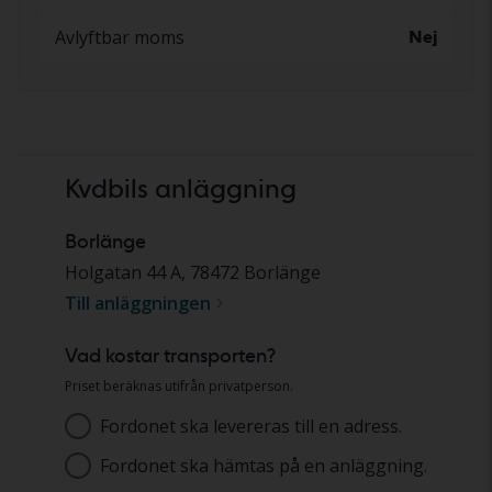
Avlyftbar moms
Nej
Kvdbils anläggning
Borlänge
Holgatan 44 A
,
78472
Borlänge
Till anläggningen
Vad kostar transporten?
Priset beräknas utifrån privatperson.
Fordonet ska levereras till en adress.
Adress
Fordonet ska hämtas på en anläggning.