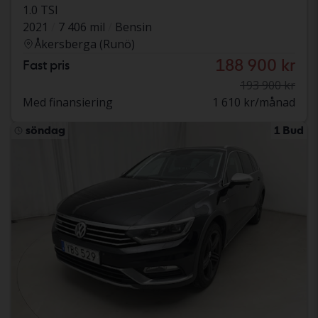
1.0 TSI
2021
7 406 mil
Bensin
Åkersberga (Runö)
188 900 kr
Fast pris
193 900 kr
Med finansiering
1 610 kr/månad
söndag
1 Bud