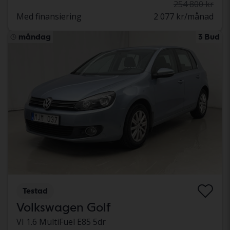
254 800 kr
Med finansiering
2 077 kr/månad
måndag
3 Bud
Testad
Volkswagen Golf
VI 1.6 MultiFuel E85 5dr