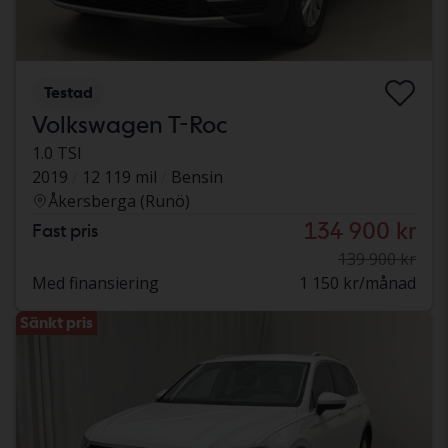
Testad
Volkswagen T-Roc
1.0 TSI
2019
12 119 mil
Bensin
Åkersberga (Runö)
134 900 kr
Fast pris
139 900 kr
Med finansiering
1 150 kr/månad
Sänkt pris