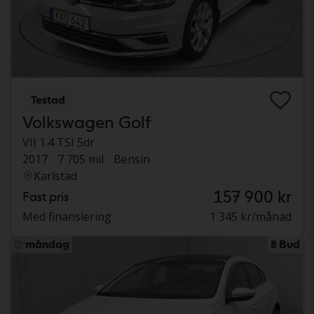
Testad
Volkswagen Golf
VII 1.4 TSI 5dr
2017
7 705 mil
Bensin
Karlstad
157 900 kr
Fast pris
Med finansiering
1 345 kr/månad
måndag
8 Bud