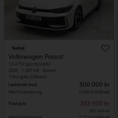
Testad
Volkswagen Passat
1.5 eTSI Sportscombi
2025
1 087 mil
Bensin
Kungälv (Ellesbo)
300 000 kr
Ledande bud
Med finansiering
2 556 kr/månad
383 900 kr
Fast pris
389 900 kr
Med finansiering
3 271 kr/månad