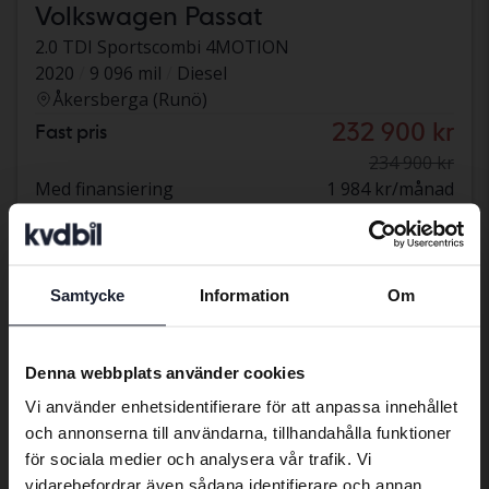
Volkswagen Passat
2.0 TDI Sportscombi 4MOTION
2020
9 096 mil
Diesel
Åkersberga (Runö)
232 900 kr
Fast pris
234 900 kr
Med finansiering
1 984 kr/månad
Sänkt pris
Samtycke
Information
Om
Preferred language
We have detected that your browser
Denna webbplats använder cookies
has other language preferences than
Vi använder enhetsidentifierare för att anpassa innehållet
Swedish. To better service our friends
och annonserna till användarna, tillhandahålla funktioner
abroad we have an English language
för sociala medier och analysera vår trafik. Vi
site (kvdcars.com) that contains all the
vidarebefordrar även sådana identifierare och annan