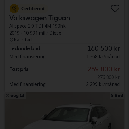
Certifierad
Volkswagen Tiguan
Allspace 2.0 TDI 4M 190hk
2019
10 991 mil
Diesel
Karlstad
160 500 kr
Ledande bud
Med finansiering
1 368 kr/månad
269 800 kr
Fast pris
276 800 kr
Med finansiering
2 299 kr/månad
aug 13
8 Bud