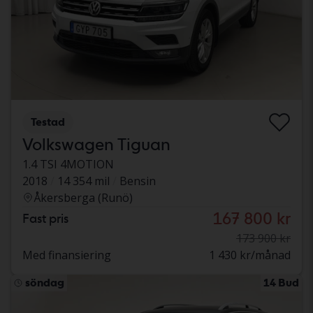
Testad
Volkswagen Tiguan
1.4 TSI 4MOTION
2018
14 354 mil
Bensin
Åkersberga (Runö)
167 800 kr
Fast pris
173 900 kr
Med finansiering
1 430 kr/månad
söndag
14 Bud