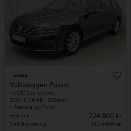
Testad
Volkswagen Passat
1.4 GTE Sportscombi
2020
8 700 mil
El/Bensin
Åkersberga (Runö)
224 800 kr
Fast pris
Med finansiering
1 915 kr/månad