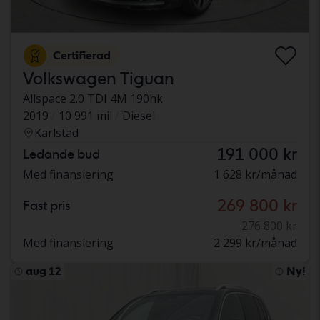
Certifierad
Volkswagen Tiguan
Allspace 2.0 TDI 4M 190hk
2019
10 991 mil
Diesel
Karlstad
191 000 kr
Ledande bud
Med finansiering
1 628 kr/månad
269 800 kr
Fast pris
276 800 kr
Med finansiering
2 299 kr/månad
aug 12
Ny!