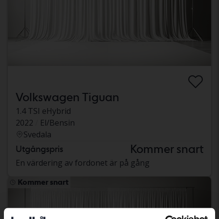
Volkswagen Tiguan
1.4 TSI eHybrid
2022
El/Bensin
Svedala
Kommer snart
Utgångspris
En värdering av fordonet är på gång
Kommer snart