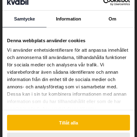
Samtycke
Information
Om
Preferred language
We have detected that your browser
Denna webbplats använder cookies
has other language preferences than
Vi använder enhetsidentifierare för att anpassa innehållet
Swedish. To better service our friends
och annonserna till användarna, tillhandahålla funktioner
abroad we have an English language
för sociala medier och analysera vår trafik. Vi
site (kvdcars.com) that contains all the
vidarebefordrar även sådana identifierare och annan
same vehicles and services.
Volkswagen Tiguan
information från din enhet till de sociala medier och
2.0 TDI 4MOTION BlueMotion Technology
annons- och analysföretag som vi samarbetar med.
2014
19 042 mil
Diesel
Dessa kan i sin tur kombinera informationen med annan
Continue in Swedish
Linköping (Jägarvallen)
information som du har tillhandahållit eller som de har
samlat in när du har använt deras tjänster.
Kommer snart
Utgångspris
Switch to...
En värdering av fordonet är på gång
Tillåt alla
Kommer snart