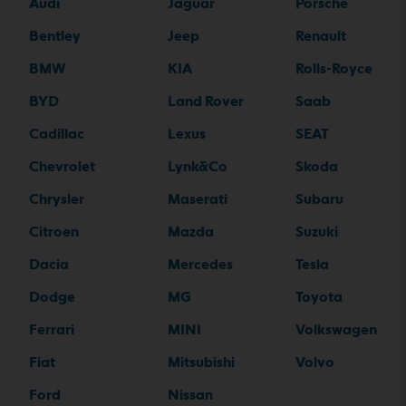
Audi
Jaguar
Porsche
Bentley
Jeep
Renault
BMW
KIA
Rolls-Royce
BYD
Land Rover
Saab
Cadillac
Lexus
SEAT
Chevrolet
Lynk&Co
Skoda
Chrysler
Maserati
Subaru
Citroen
Mazda
Suzuki
Dacia
Mercedes
Tesla
Dodge
MG
Toyota
Ferrari
MINI
Volkswagen
Fiat
Mitsubishi
Volvo
Ford
Nissan