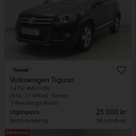
Testad
Volkswagen Tiguan
1.4 TSI 4MOTION
2014
17 409 mil
Bensin
Åkersberga (Runö)
23 000 kr
Utgångspris
Med finansiering
196 kr/månad
Sänkt pris