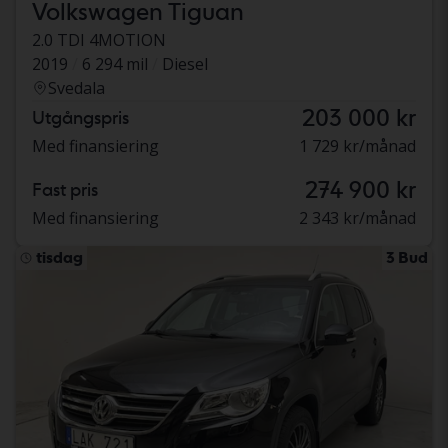
Volkswagen Tiguan
2.0 TDI 4MOTION
2019
6 294 mil
Diesel
Svedala
203 000 kr
Utgångspris
Med finansiering
1 729 kr/månad
274 900 kr
Fast pris
Med finansiering
2 343 kr/månad
tisdag
3 Bud