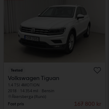
Testad
Volkswagen Tiguan
1.4 TSI 4MOTION
2018
14 354 mil
Bensin
Åkersberga (Runö)
167 800 kr
Fast pris