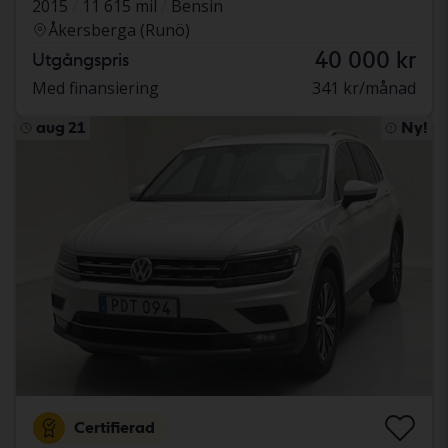
2015
11 615 mil
Bensin
Åkersberga (Runö)
40 000 kr
Utgångspris
Med finansiering
341 kr/månad
aug 21
Ny!
Certifierad