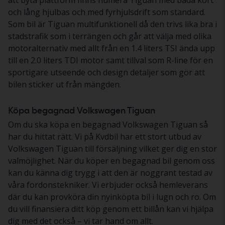
att byta plattform finns numera Tiguan med båda kort
och lång hjulbas och med fyrhjulsdrift som standard.
Som bil är Tiguan multifunktionell då den trivs lika bra i
stadstrafik som i terrängen och går att välja med olika
motoralternativ med allt från en 1.4 liters TSI ända upp
till en 2.0 liters TDI motor samt tillval som R-line för en
sportigare utseende och design detaljer som gör att
bilen sticker ut från mängden.
Köpa begagnad Volkswagen Tiguan
Om du ska köpa en begagnad Volkswagen Tiguan så
har du hittat rätt. Vi på Kvdbil har ett stort utbud av
Volkswagen Tiguan till försäljning vilket ger dig en stor
valmöjlighet. När du köper en begagnad bil genom oss
kan du känna dig trygg i att den är noggrant testad av
våra fordonstekniker. Vi erbjuder också hemleverans
där du kan provköra din nyinköpta bil i lugn och ro. Om
du vill finansiera ditt köp genom ett billån kan vi hjälpa
dig med det också – vi tar hand om allt.