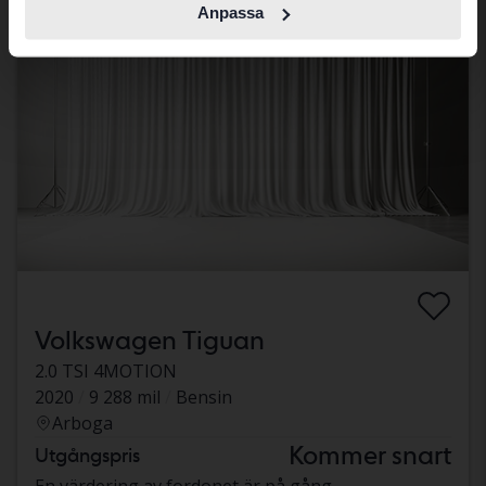
Anpassa
Volkswagen Tiguan
2.0 TSI 4MOTION
2020
9 288 mil
Bensin
Arboga
Kommer snart
Utgångspris