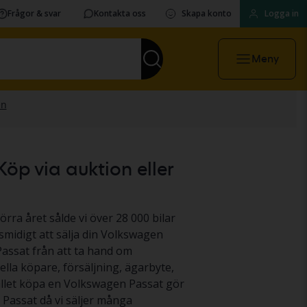
Frågor & svar
Kontakta oss
Skapa konto
Logga in
Meny
öp via auktion eller
örra året sålde vi över 28 000 bilar
smidigt att sälja din Volkswagen
 Passat från att ta hand om
ella köpare, försäljning, ägarbyte,
stället köpa en Volkswagen Passat gör
n Passat då vi säljer många