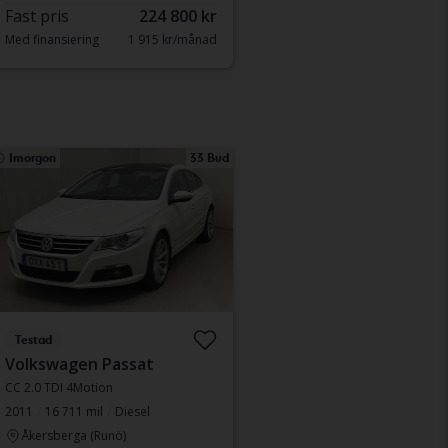
Fast pris
224 800 kr
Med finansiering
1 915 kr/månad
Imorgon
33 Bud
Testad
Volkswagen Passat
CC 2.0 TDI 4Motion
2011
16 711 mil
Diesel
Åkersberga (Runö)