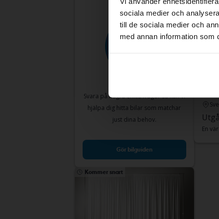
Vi använder enhetsidentifierar
sociala medier och analysera 
till de sociala medier och a
med annan information som du 
Volk
2.0 T
2017
Svara på några enkla frågor så kan vi
Sve
hjälpa dig hitta bilar som matchar
Utgå
just dina behov.
En vär
Gör bilguiden
Kommer snart