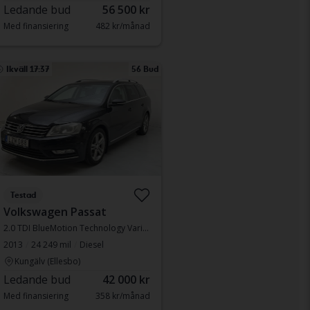
Ledande bud
56 500 kr
Med finansiering
482 kr/månad
Ikväll 17:37
56 Bud
Testad
Volkswagen Passat
2.0 TDI BlueMotion Technology Variant 4Motion
2013
24 249 mil
Diesel
Kungälv (Ellesbo)
Ledande bud
42 000 kr
Med finansiering
358 kr/månad