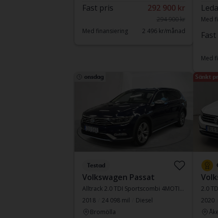
Fast pris
292 900 kr
Leda
294 900 kr
Med fi
Med finansiering
2 496 kr/månad
Fast
Med fi
onsdag
Sänkt pr
Testad
Volkswagen Passat
Volk
Alltrack 2.0 TDI Sportscombi 4MOTION
2.0 T
2018
24 098 mil
Diesel
2020
Bromölla
Åke