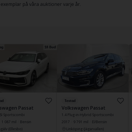
xemplar på våra auktioner varje år.
ag
18 Bud
ad
Testad
swagen Passat
Volkswagen Passat
TSI Sportscombi
1.4 Plug-in-Hybrid Sportscombi
1 087 mil
Bensin
2017
9 791 mil
El/Bensin
gälv (Ellesbo)
Linköping (Jägarvallen)