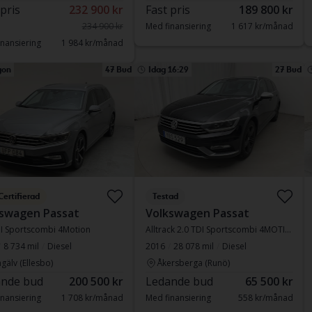
 pris
232 900 kr
Fast pris
189 800 kr
234 900 kr
Med finansiering
1 617 kr/månad
nansiering
1 984 kr/månad
gon
47 Bud
Idag 16:29
27 Bud
Certifierad
Testad
swagen Passat
Volkswagen Passat
DI Sportscombi 4Motion
Alltrack 2.0 TDI Sportscombi 4MOTION
8 734 mil
Diesel
2016
28 078 mil
Diesel
gälv (Ellesbo)
Åkersberga (Runö)
nde bud
200 500 kr
Ledande bud
65 500 kr
nansiering
1 708 kr/månad
Med finansiering
558 kr/månad