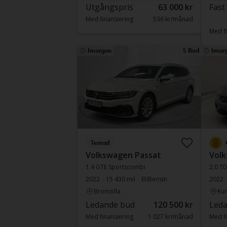
Utgångspris
63 000 kr
Fast
Med finansiering
536 kr/månad
Med fi
Imorgon
5 Bud
Imor
Testad
Volkswagen Passat
Volk
1.4 GTE Sportscombi
2.0 T
2022
15 430 mil
El/Bensin
2022
Bromölla
Kun
Ledande bud
120 500 kr
Leda
Med finansiering
1 027 kr/månad
Med fi