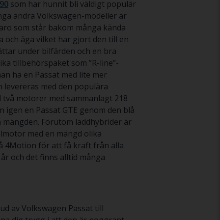
90
som har hunnit bli väldigt populär
ånga andra Volkswagen-modeller är
ugiaro som står bakom många kända
ch äga vilket har gjort den till en
ttar under bilfärden och en bra
ka tillbehörspaket som ”R-line”-
 man ha en Passat med lite mer
h levereras med den populära
ed två motorer med sammanlagt 218
även igen en Passat GTE genom den blå
från mängden. Förutom laddhybrider är
elmotor med en mängd olika
4Motion för att få kraft från alla
år och det finns alltid många
ud av Volkswagen Passat till