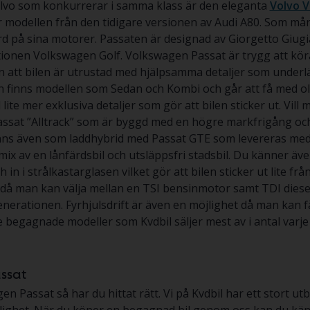
Volvo som konkurrerar i samma klass är den eleganta
Volvo V
r modellen från den tidigare versionen av Audi A80. Som m
ard på sina motorer. Passaten är designad av Giorgetto Gi
ionen Volkswagen Golf. Volkswagen Passat är trygg att köra o
 att bilen är utrustad med hjälpsamma detaljer som underlä
n finns modellen som Sedan och Kombi och går att få med oli
ite mer exklusiva detaljer som gör att bilen sticker ut. Vill
ssat ”Alltrack” som är byggd med en högre markfrigång oc
finns även som laddhybrid med Passat GTE som levereras m
nt mix av en lånfärdsbil och utsläppsfri stadsbil. Du känner 
h in i strålkastarglasen vilket gör att bilen sticker ut lite 
då man kan välja mellan en TSI bensinmotor samt TDI dies
nerationen. Fyrhjulsdrift är även en möjlighet då man kan få 
e begagnade modeller som Kvdbil säljer mest av i antal varje 
ssat
assat så har du hittat rätt. Vi på Kvdbil har ett stort utb