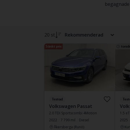
begagnade e
20 st
Rekommenderad
Sänkt pris
torsd
Testad
Test
Volkswagen Passat
Volk
2.0 TDI Sportscombi 4Motion
1.5 e
2022
7 799 mil
Diesel
2025
Åkersberga (Runö)
Kun