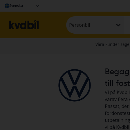
Svenska
Personbil
Begagn
till fas
Vi på Kvdbil
varav flera
Passat, det 
fordonstest
utbetalning
vi på Kvdbil