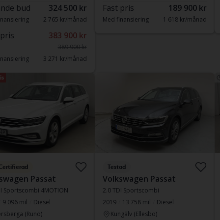
nde bud
324 500 kr
Fast pris
189 900 kr
nansiering
2 765 kr/månad
Med finansiering
1 618 kr/månad
 pris
383 900 kr
389 900 kr
nansiering
3 271 kr/månad
is
Certifierad
Testad
swagen Passat
Volkswagen Passat
DI Sportscombi 4MOTION
2.0 TDI Sportscombi
9 096 mil
Diesel
2019
13 758 mil
Diesel
rsberga (Runö)
Kungälv (Ellesbo)