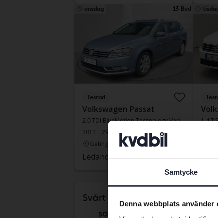
onsdag
13 Bud
tisda
Testad
Test
Volkswagen Passat
Volk
2.0 TDI BlueMotion Technology Variant 4Motion
1.4 TG
2011
29 947 mil
Diesel
2012
Getinge
Åke
Ledande bud
19 500 kr
Leda
Samtycke
Komm
Svårt att veta vilken bil
Denna webbplats använder 
som passar dig?