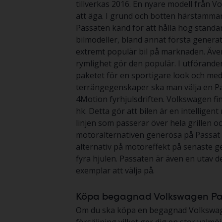
tillverkas 2016. En nyare modell från 
att äga. I grund och botten härstamma
Passaten känd för att hålla hög stand
bilmodeller, bland annat första generat
extremt populär bil på marknaden. Även
rymlighet gör den populär. I utförande
paketet för en sportigare look och med l
terrängegenskaper ska man välja en Pa
4Motion fyrhjulsdriften. Volkswagen 
hk. Detta gör att bilen är en intellige
linjen som passerar över hela grillen oc
motoralternativen generösa på Passat 
alternativ på motoreffekt på senaste ge
fyra hjulen. Passaten är även en utav d
exemplar att välja på.
Köpa begagnad Volkswagen Pa
Om du ska köpa en begagnad Volkswagen P