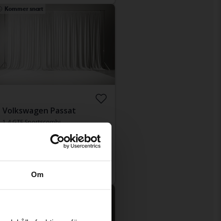
Kommer snart
Volkswagen Passat
1.4 GTE Sportscombi
2023
4 786 mil
El/Bensin
Uppsala
Utgångspris
Kommer snart
En värdering av fordonet är på gång
Om
Kommer snart