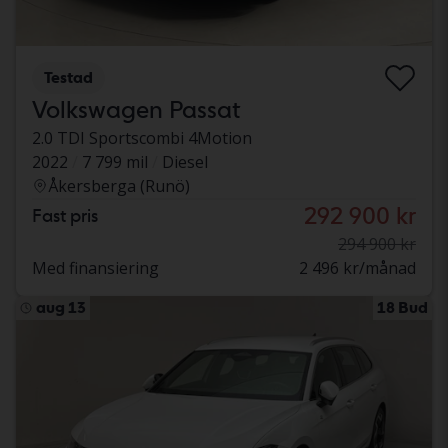
Testad
Volkswagen Passat
2.0 TDI Sportscombi 4Motion
2022
7 799 mil
Diesel
Åkersberga (Runö)
292 900 kr
Fast pris
294 900 kr
Med finansiering
2 496 kr/månad
aug 13
18 Bud