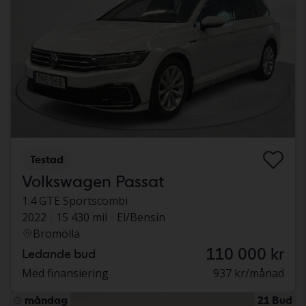
Testad
Volkswagen Passat
1.4 GTE Sportscombi
2022
15 430 mil
El/Bensin
Bromölla
110 000 kr
Ledande bud
Med finansiering
937 kr/månad
måndag
21 Bud