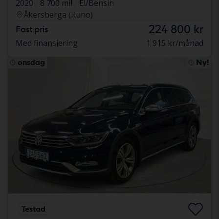
2020
8 700 mil
El/Bensin
Åkersberga (Runö)
224 800 kr
Fast pris
Med finansiering
1 915 kr/månad
onsdag
Ny!
Testad