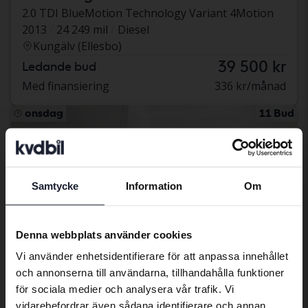
2.0 TDI BlueMotion Technology Variant 4Motion
2013
24 249 mil
Diesel
Kungälv (Ellesbo)
39 500 kr
Ledande bud
Med finansiering
336 kr/månad
onsdag
11 Bud
Samtycke
Information
Om
Preferred language
We have detected that your browser
Denna webbplats använder cookies
has other language preferences than
Vi använder enhetsidentifierare för att anpassa innehållet
Swedish. To better service our friends
och annonserna till användarna, tillhandahålla funktioner
abroad we have an English language
för sociala medier och analysera vår trafik. Vi
site (kvdcars.com) that contains all the
vidarebefordrar även sådana identifierare och annan