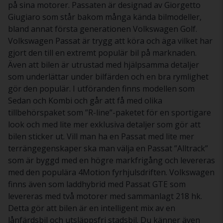
på sina motorer. Passaten är designad av Giorgetto
Giugiaro som står bakom många kända bilmodeller,
bland annat första generationen Volkswagen Golf.
Volkswagen Passat är trygg att köra och äga vilket har
gjort den till en extremt populär bil på marknaden.
Även att bilen är utrustad med hjälpsamma detaljer
som underlättar under bilfärden och en bra rymlighet
gör den populär. I utföranden finns modellen som
Sedan och Kombi och går att få med olika
tillbehörspaket som ”R-line”-paketet för en sportigare
look och med lite mer exklusiva detaljer som gör att
bilen sticker ut. Vill man ha en Passat med lite mer
terrängegenskaper ska man välja en Passat ”Alltrack”
som är byggd med en högre markfrigång och levereras
med den populära 4Motion fyrhjulsdriften. Volkswagen
finns även som laddhybrid med Passat GTE som
levereras med två motorer med sammanlagt 218 hk.
Detta gör att bilen är en intelligent mix av en
lånfärdsbil och utsläppsfri stadsbil. Du känner även