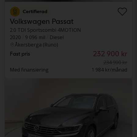
Certifierad
Volkswagen Passat
2.0 TDI Sportscombi 4MOTION
2020
9 096 mil
Diesel
Åkersberga (Runö)
232 900 kr
Fast pris
234 900 kr
Med finansiering
1 984 kr/månad