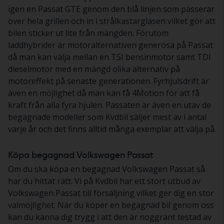
igen en Passat GTE genom den blå linjen som passerar
över hela grillen och in i strålkastarglasen vilket gör att
bilen sticker ut lite från mängden. Förutom
laddhybrider är motoralternativen generösa på Passat
då man kan välja mellan en TSI bensinmotor samt TDI
dieselmotor med en mängd olika alternativ på
motoreffekt på senaste generationen. Fyrhjulsdrift är
även en möjlighet då man kan få 4Motion för att få
kraft från alla fyra hjulen. Passaten är även en utav de
begagnade modeller som Kvdbil säljer mest av i antal
varje år och det finns alltid många exemplar att välja på.
Köpa begagnad Volkswagen Passat
Om du ska köpa en begagnad Volkswagen Passat så
har du hittat rätt. Vi på Kvdbil har ett stort utbud av
Volkswagen Passat till försäljning vilket ger dig en stor
valmöjlighet. När du köper en begagnad bil genom oss
kan du känna dig trygg i att den är noggrant testad av