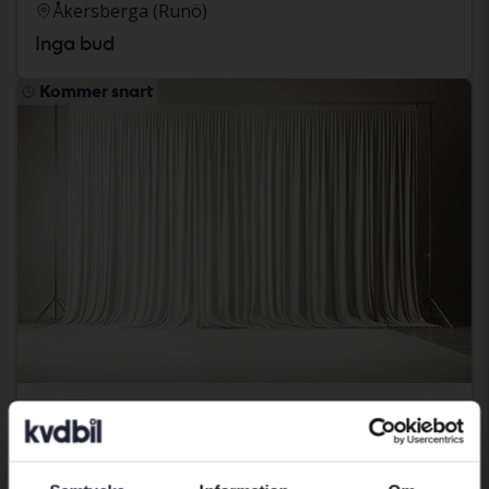
Åkersberga (Runö)
Inga bud
Kommer snart
Volkswagen Passat
2.0 TDI Sportscombi