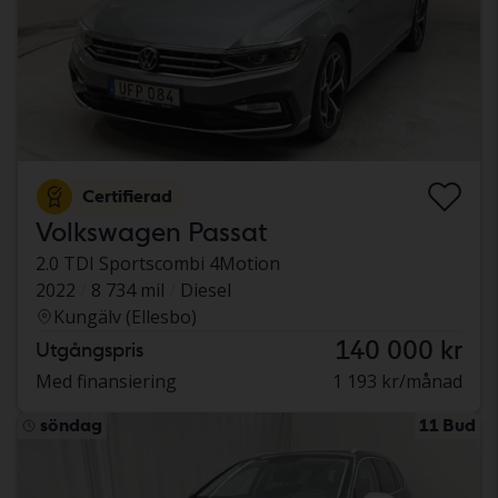
Certifierad
Volkswagen Passat
2.0 TDI Sportscombi 4Motion
2022
8 734 mil
Diesel
Kungälv (Ellesbo)
140 000 kr
Utgångspris
Med finansiering
1 193 kr/månad
söndag
11 Bud