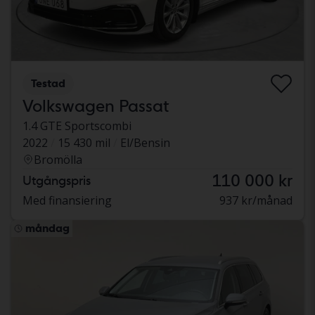
Testad
Volkswagen Passat
1.4 GTE Sportscombi
2022
15 430 mil
El/Bensin
Bromölla
110 000 kr
Utgångspris
Med finansiering
937 kr/månad
måndag