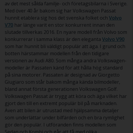
av det mest sålda familje- och företagsbilarna i Sverige.
Med över 40 år bakom sig har Volkswagen Passat
hunnit etablera sig hos det svenska folket och
Volvo
V70
har länge varit en stor konkurrent innan den
slutade tillverkas 2016. En nyare modell från Volvo som
konkurrerar i samma klass är den eleganta
Volvo V90
som har hunnit bli väldigt populär att äga. I grund och
botten härstammar modellen från den tidigare
versionen av Audi A80. Som många andra Volkswagen-
modeller är Passaten känd för att hålla hög standard
på sina motorer. Passaten är designad av Giorgetto
Giugiaro som står bakom många kända bilmodeller,
bland annat första generationen Volkswagen Golf.
Volkswagen Passat är trygg att köra och äga vilket har
gjort den till en extremt populär bil på marknaden.
Även att bilen är utrustad med hjälpsamma detaljer
som underlättar under bilfärden och en bra rymlighet
gör den populär. I utföranden finns modellen som
Sedan och Kombi och går att få med olika