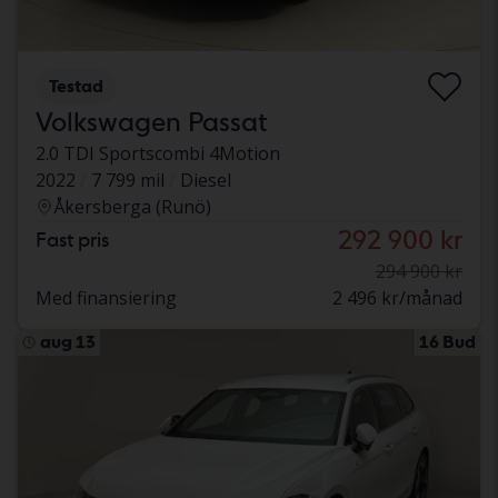
Testad
Volkswagen Passat
2.0 TDI Sportscombi 4Motion
2022
7 799 mil
Diesel
Åkersberga (Runö)
292 900 kr
Fast pris
294 900 kr
Med finansiering
2 496 kr/månad
aug 13
16 Bud