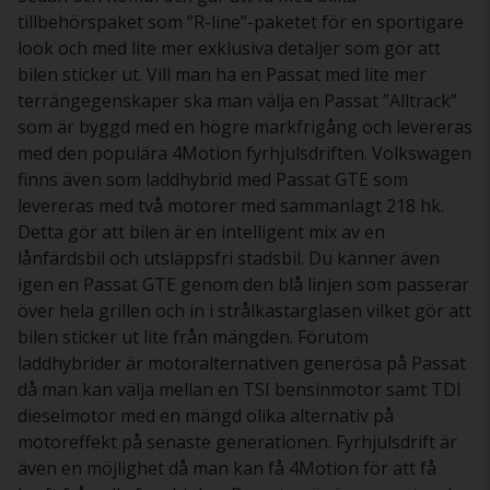
tillbehörspaket som ”R-line”-paketet för en sportigare
look och med lite mer exklusiva detaljer som gör att
bilen sticker ut. Vill man ha en Passat med lite mer
terrängegenskaper ska man välja en Passat ”Alltrack”
som är byggd med en högre markfrigång och levereras
med den populära 4Motion fyrhjulsdriften. Volkswagen
finns även som laddhybrid med Passat GTE som
levereras med två motorer med sammanlagt 218 hk.
Detta gör att bilen är en intelligent mix av en
lånfärdsbil och utsläppsfri stadsbil. Du känner även
igen en Passat GTE genom den blå linjen som passerar
över hela grillen och in i strålkastarglasen vilket gör att
bilen sticker ut lite från mängden. Förutom
laddhybrider är motoralternativen generösa på Passat
då man kan välja mellan en TSI bensinmotor samt TDI
dieselmotor med en mängd olika alternativ på
motoreffekt på senaste generationen. Fyrhjulsdrift är
även en möjlighet då man kan få 4Motion för att få