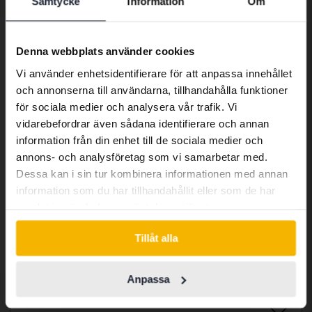
Samtycke
Information
Om
Preferred language
2015
17 769 mil
Diesel
Svedala
We have detected that your browser
Kommer snart
Utgångspris
Denna webbplats använder cookies
has other language preferences than
En värdering av fordonet är på gång
Vi använder enhetsidentifierare för att anpassa innehållet
Swedish. To better service our friends
och annonserna till användarna, tillhandahålla funktioner
abroad we have an English language
Kommer snart
för sociala medier och analysera vår trafik. Vi
site (kvdcars.com) that contains all the
vidarebefordrar även sådana identifierare och annan
same vehicles and services.
information från din enhet till de sociala medier och
annons- och analysföretag som vi samarbetar med.
Dessa kan i sin tur kombinera informationen med annan
Continue in Swedish
information som du har tillhandahållit eller som de har
samlat in när du har använt deras tjänster.
Switch to...
Tillåt alla
Anpassa