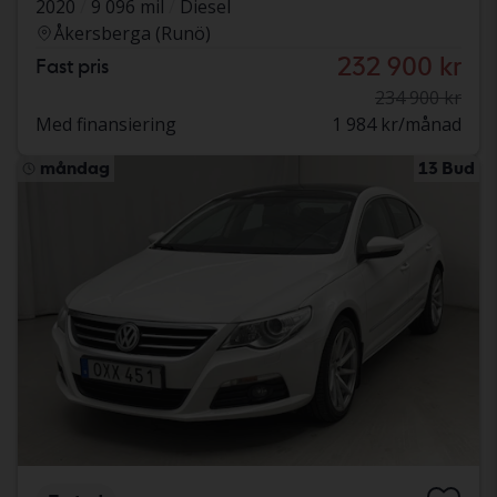
2020
9 096 mil
Diesel
Åkersberga (Runö)
232 900 kr
Fast pris
234 900 kr
Med finansiering
1 984 kr/månad
måndag
13 Bud