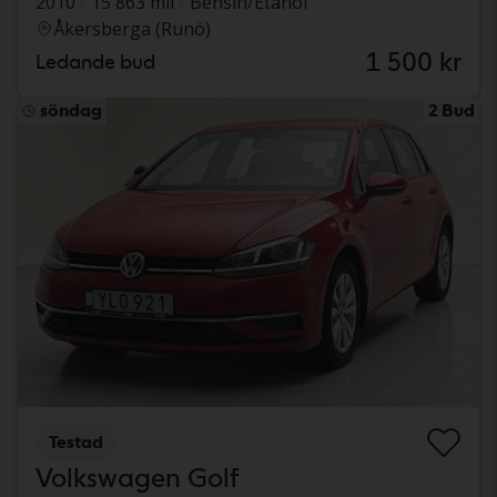
2010
15 863 mil
Bensin/Etanol
Åkersberga (Runö)
1 500 kr
Ledande bud
söndag
2 Bud
Testad
Volkswagen Golf