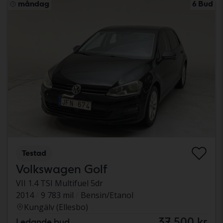
måndag
6 Bud
Testad
Volkswagen Golf
VII 1.4 TSI Multifuel 5dr
2014
9 783 mil
Bensin/Etanol
Kungälv (Ellesbo)
37 500 kr
Ledande bud