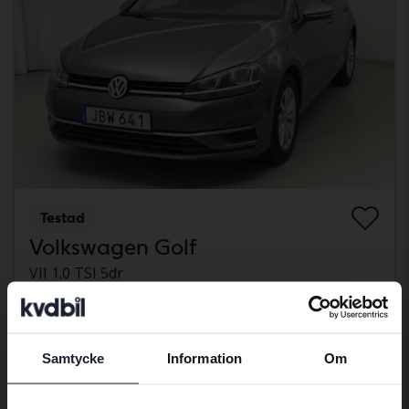
Testad
Volkswagen Golf
VII 1.0 TSI 5dr
2017
15 770 mil
Bensin
Åkersberga (Runö)
46 000 kr
Ledande bud
Samtycke
Information
Om
Med finansiering
392 kr/månad
Preferred language
Kommer snart