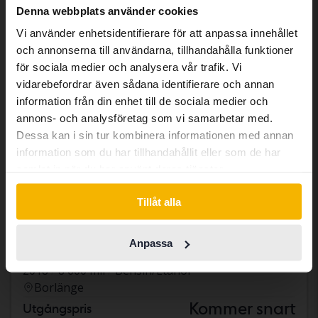
We have detected that your browser
Denna webbplats använder cookies
has other language preferences than
Vi använder enhetsidentifierare för att anpassa innehållet
Swedish. To better service our friends
och annonserna till användarna, tillhandahålla funktioner
abroad we have an English language
för sociala medier och analysera vår trafik. Vi
site (kvdcars.com) that contains all the
vidarebefordrar även sådana identifierare och annan
same vehicles and services.
information från din enhet till de sociala medier och
annons- och analysföretag som vi samarbetar med.
Dessa kan i sin tur kombinera informationen med annan
Continue in Swedish
information som du har tillhandahållit eller som de har
samlat in när du har använt deras tjänster.
Switch to...
Tillåt alla
Volkswagen Golf
Anpassa
VII 1.4 TSI Multifuel 5dr
2018
8 600 mil
Bensin/Etanol
Borlänge
Kommer snart
Utgångspris