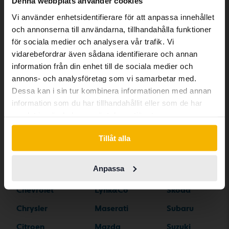
Denna webbplats använder cookies
has other language preferences than
Vi använder enhetsidentifierare för att anpassa innehållet
Swedish. To better service our friends
Bilmärken
och annonserna till användarna, tillhandahålla funktioner
abroad we have an English language
för sociala medier och analysera vår trafik. Vi
site (kvdcars.com) that contains all the
vidarebefordrar även sådana identifierare och annan
same vehicles and services.
Alfa Romeo
Hyundai
Peugeot
information från din enhet till de sociala medier och
annons- och analysföretag som vi samarbetar med.
Aston Martin
Iveco
Polestar
Dessa kan i sin tur kombinera informationen med annan
Continue in Swedish
Audi
Jaguar
Porsche
information som du har tillhandahållit eller som de har
samlat in när du har använt deras tjänster.
Bentley
Jeep
Renault
Switch to...
BMW
KIA
Rolls-Royce
Tillåt alla
BYD
Land Rover
Saab
Anpassa
Cadillac
Lexus
SEAT
Chevrolet
Lynk&Co
Skoda
Chrysler
Maserati
Subaru
Citroen
Mazda
Suzuki