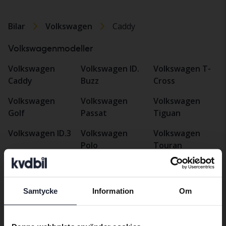
Bilar
Volkswagen
Caddy
Volkswagenmodeller
Volkswagen
Volkswagen ID.
Volkswagen T-
Caddy
Buzz
Cross
Volkswagen
Volkswagen
Volkswagen
Golf
Passat
Tiguan
Volkswagen ID.3
Volkswagen
Volkswagen
Polo
Touran
Volkswagen ID.4
Volkswagen
Volkswagen T-
Volkswagen ID.5
Taigo
Roc
Samtycke
Information
Om
Preferred language
We have detected that your browser