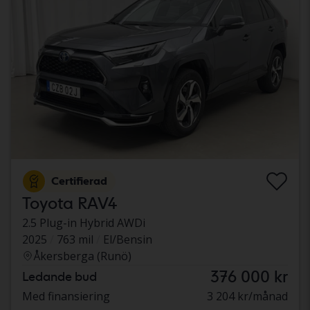
Certifierad
Toyota RAV4
2.5 Plug-in Hybrid AWDi
2025
763 mil
El/Bensin
Åkersberga (Runö)
376 000 kr
Ledande bud
Med finansiering
3 204 kr/månad