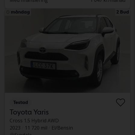
Med finansiering
1 047 kr/månad
måndag
2 Bud
Testad
Toyota Yaris
Cross 1.5 Hybrid AWD
2023
11 720 mil
El/Bensin
Svedala