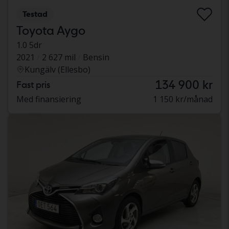
Testad
Toyota Aygo
1.0 5dr
2021
2 627 mil
Bensin
Kungälv (Ellesbo)
134 900 kr
Fast pris
Med finansiering
1 150 kr/månad