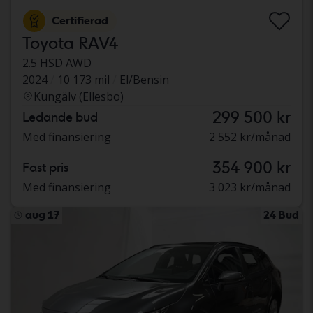
Certifierad
Toyota RAV4
2.5 HSD AWD
2024
10 173 mil
El/Bensin
Kungälv (Ellesbo)
299 500 kr
Ledande bud
Med finansiering
2 552 kr/månad
354 900 kr
Fast pris
Med finansiering
3 023 kr/månad
aug 17
24 Bud