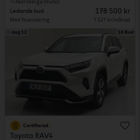
Åkersberga (Runö)
178 500 kr
Ledande bud
Med finansiering
1 521 kr/månad
aug 12
18 Bud
Certifierad
Toyota RAV4