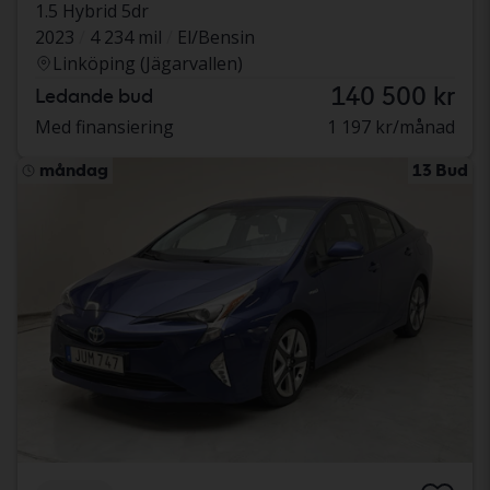
1.5 Hybrid 5dr
2023
4 234 mil
El/Bensin
Linköping (Jägarvallen)
140 500 kr
Ledande bud
Med finansiering
1 197 kr/månad
måndag
13 Bud