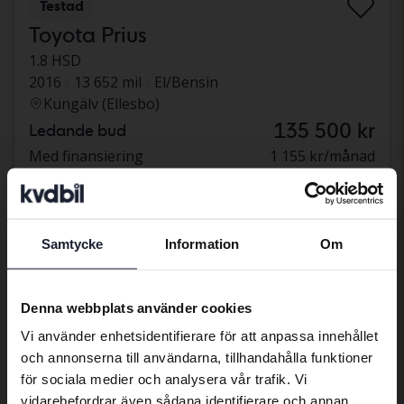
Testad
Toyota Prius
1.8 HSD
2016
13 652 mil
El/Bensin
Kungälv (Ellesbo)
135 500 kr
Ledande bud
Med finansiering
1 155 kr/månad
Sänkt pris
Samtycke
Information
Om
Preferred language
We have detected that your browser
Denna webbplats använder cookies
has other language preferences than
Vi använder enhetsidentifierare för att anpassa innehållet
Swedish. To better service our friends
och annonserna till användarna, tillhandahålla funktioner
abroad we have an English language
för sociala medier och analysera vår trafik. Vi
site (kvdcars.com) that contains all the
vidarebefordrar även sådana identifierare och annan