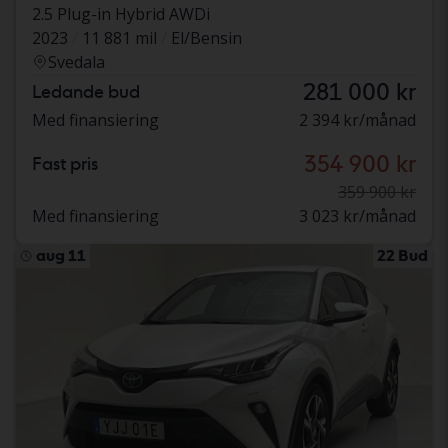
2.5 Plug-in Hybrid AWDi
2023
11 881 mil
El/Bensin
Svedala
281 000 kr
Ledande bud
Med finansiering
2 394 kr/månad
354 900 kr
Fast pris
359 900 kr
Med finansiering
3 023 kr/månad
aug 11
22 Bud