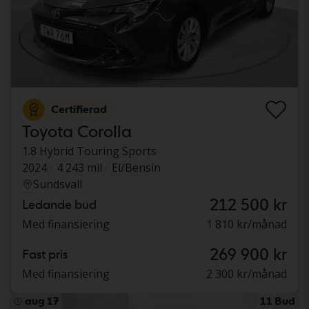
Certifierad
Toyota Corolla
1.8 Hybrid Touring Sports
2024
4 243 mil
El/Bensin
Sundsvall
212 500 kr
Ledande bud
Med finansiering
1 810 kr/månad
269 900 kr
Fast pris
Med finansiering
2 300 kr/månad
aug 17
11 Bud