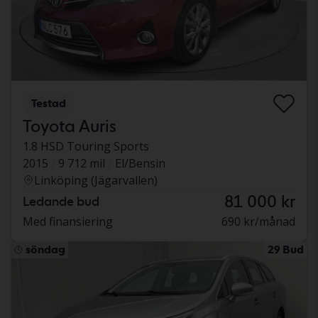
Testad
Toyota Auris
1.8 HSD Touring Sports
2015
9 712 mil
El/Bensin
Linköping (Jägarvallen)
81 000 kr
Ledande bud
Med finansiering
690 kr/månad
söndag
29 Bud