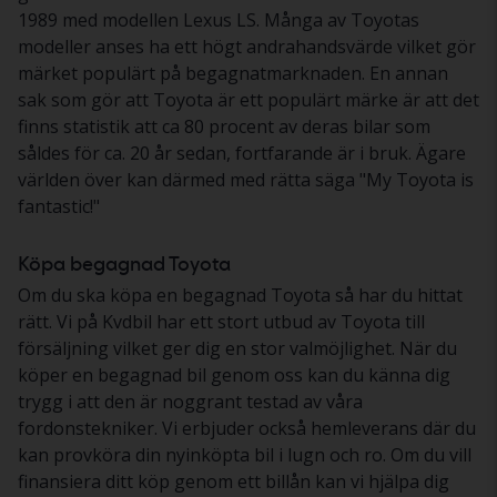
1989 med modellen Lexus LS. Många av Toyotas
modeller anses ha ett högt andrahandsvärde vilket gör
märket populärt på begagnatmarknaden. En annan
sak som gör att Toyota är ett populärt märke är att det
finns statistik att ca 80 procent av deras bilar som
såldes för ca. 20 år sedan, fortfarande är i bruk. Ägare
världen över kan därmed med rätta säga "My Toyota is
fantastic!"
Köpa begagnad Toyota
Om du ska köpa en begagnad Toyota så har du hittat
rätt. Vi på Kvdbil har ett stort utbud av Toyota till
försäljning vilket ger dig en stor valmöjlighet. När du
köper en begagnad bil genom oss kan du känna dig
trygg i att den är noggrant testad av våra
fordonstekniker. Vi erbjuder också hemleverans där du
kan provköra din nyinköpta bil i lugn och ro. Om du vill
finansiera ditt köp genom ett billån kan vi hjälpa dig