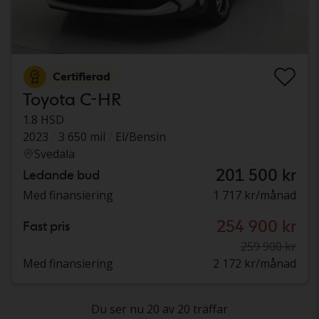
Certifierad
Toyota C-HR
1.8 HSD
2023
3 650 mil
El/Bensin
Svedala
201 500 kr
Ledande bud
Med finansiering
1 717 kr/månad
254 900 kr
Fast pris
259 900 kr
Med finansiering
2 172 kr/månad
Du ser nu 20 av 20 träffar