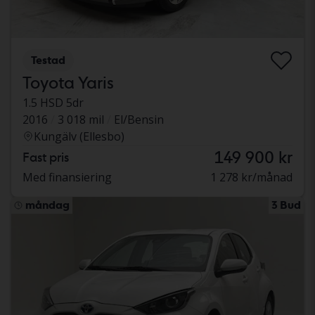
Testad
Toyota Yaris
1.5 HSD 5dr
2016
3 018 mil
El/Bensin
Kungälv (Ellesbo)
149 900 kr
Fast pris
Med finansiering
1 278 kr/månad
måndag
3 Bud