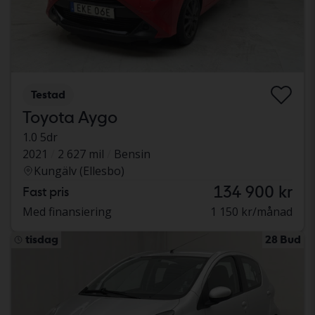
Testad
Toyota Aygo
1.0 5dr
2021
2 627 mil
Bensin
Kungälv (Ellesbo)
134 900 kr
Fast pris
Med finansiering
1 150 kr/månad
tisdag
28 Bud