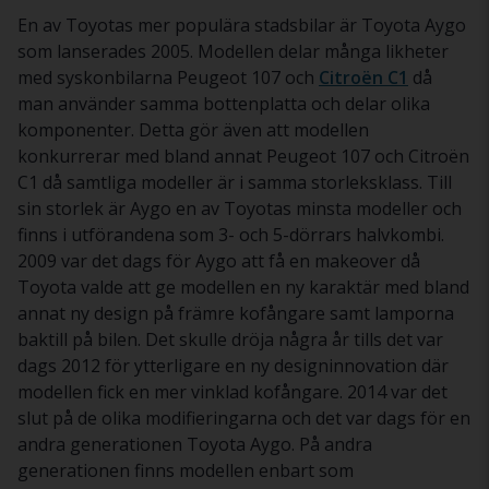
En av Toyotas mer populära stadsbilar är Toyota Aygo
som lanserades 2005. Modellen delar många likheter
med syskonbilarna Peugeot 107 och
Citroën C1
då
man använder samma bottenplatta och delar olika
komponenter. Detta gör även att modellen
konkurrerar med bland annat Peugeot 107 och Citroën
C1 då samtliga modeller är i samma storleksklass. Till
sin storlek är Aygo en av Toyotas minsta modeller och
finns i utförandena som 3- och 5-dörrars halvkombi.
2009 var det dags för Aygo att få en makeover då
Toyota valde att ge modellen en ny karaktär med bland
annat ny design på främre kofångare samt lamporna
baktill på bilen. Det skulle dröja några år tills det var
dags 2012 för ytterligare en ny designinnovation där
modellen fick en mer vinklad kofångare. 2014 var det
slut på de olika modifieringarna och det var dags för en
andra generationen Toyota Aygo. På andra
generationen finns modellen enbart som