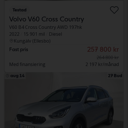
Testad
Volvo V60 Cross Country
V60 B4 Cross Country AWD 197hk
2022
15 901 mil
Diesel
Kungälv (Ellesbo)
257 800 kr
Fast pris
264 800 kr
Med finansiering
2 197 kr/månad
aug 14
27 Bud