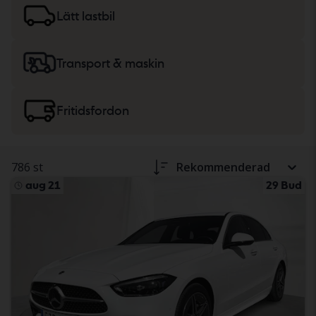
lätta lastbilar
eller
maskiner, tunga lastbilar
och
Lätt lastbil
fritidsfordon.
Transport & maskin
Fritidsfordon
786 st
Rekommenderad
aug 21
29 Bud