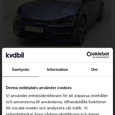
Certifierad Plus
KIA EV6
AWD
Samtycke
Information
Om
Preferred language
2022
3 070 mil
El
Kungälv (Ellesbo)
We have detected that your browser
Denna webbplats använder cookies
Kvalificerad för elbilspremie
has other language preferences than
Vi använder enhetsidentifierare för att anpassa innehållet
406 900 kr
Swedish. To better service our friends
Fast pris
och annonserna till användarna, tillhandahålla funktioner
abroad we have an English language
409 900 kr
för sociala medier och analysera vår trafik. Vi
site (kvdcars.com) that contains all the
Med finansiering
3 467 kr/månad
vidarebefordrar även sådana identifierare och annan