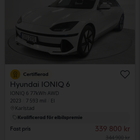
Certifierad
Hyundai IONIQ 6
IONIQ 6 77kWh AWD
2023
7 593 mil
El
Karlstad
Kvalificerad för elbilspremie
339 800 kr
Fast pris
344 900 kr