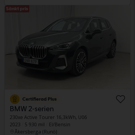
Sänkt pris
Certifierad Plus
BMW 2-serien
230xe Active Tourer 16,3kWh, U06
2023
5 930 mil
El/Bensin
Åkersberga (Runö)