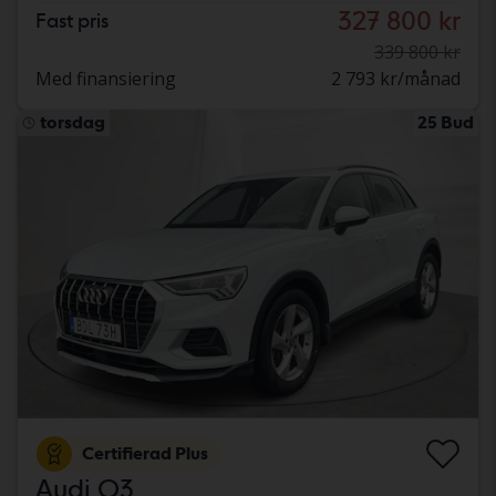
327 800 kr
Fast pris
339 800 kr
Med finansiering
2 793 kr/månad
torsdag
25 Bud
Certifierad Plus
Audi Q3