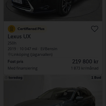
Certifierad Plus
Lexus UX
250h
2019
10 047 mil
El/Bensin
Linköping (Jägarvallen)
219 800 kr
Fast pris
Med finansiering
1 873 kr/månad
torsdag
1 Bud