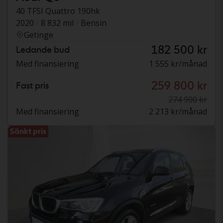
40 TFSI Quattro 190hk
2020
8 832 mil
Bensin
Getinge
182 500 kr
Ledande bud
Med finansiering
1 555 kr/månad
259 800 kr
Fast pris
274 900 kr
Med finansiering
2 213 kr/månad
Sänkt pris