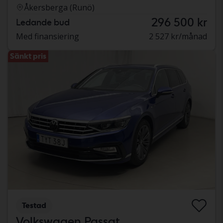
Åkersberga (Runö)
296 500 kr
Ledande bud
Med finansiering
2 527 kr/månad
Sänkt pris
Testad
Volkswagen Passat