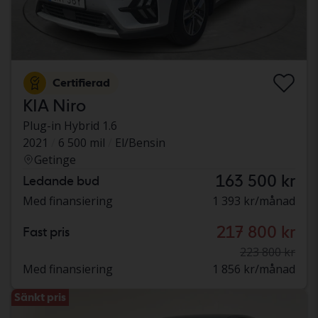
Certifierad
KIA Niro
Plug-in Hybrid 1.6
2021
6 500 mil
El/Bensin
Getinge
163 500 kr
Ledande bud
Med finansiering
1 393 kr/månad
217 800 kr
Fast pris
223 800 kr
Med finansiering
1 856 kr/månad
Sänkt pris