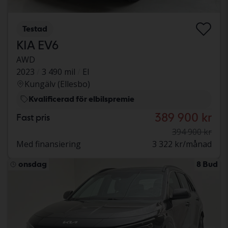
Testad
KIA EV6
AWD
2023
3 490 mil
El
Kungälv (Ellesbo)
Kvalificerad för elbilspremie
389 900 kr
Fast pris
394 900 kr
Med finansiering
3 322 kr/månad
onsdag
8 Bud