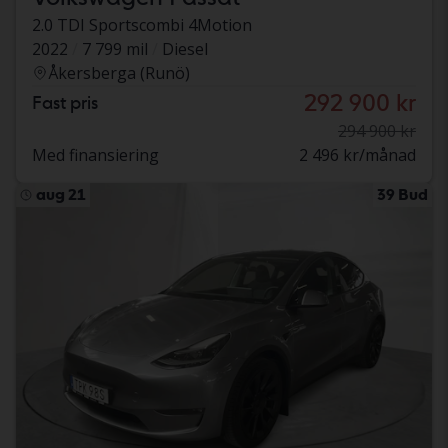
2.0 TDI Sportscombi 4Motion
2022
7 799 mil
Diesel
Åkersberga (Runö)
292 900 kr
Fast pris
294 900 kr
Med finansiering
2 496 kr/månad
aug 21
39 Bud