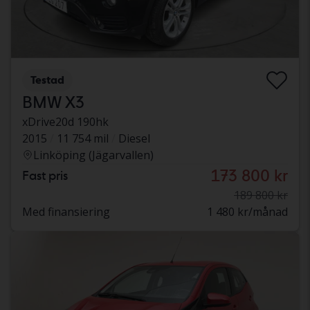
Testad
BMW X3
xDrive20d 190hk
2015
11 754 mil
Diesel
Linköping (Jägarvallen)
173 800 kr
Fast pris
189 800 kr
Med finansiering
1 480 kr/månad