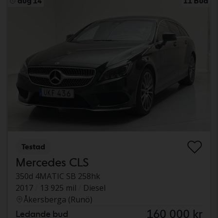
aug 14
11 Bud
Testad
Mercedes CLS
350d 4MATIC SB 258hk
2017
13 925 mil
Diesel
Åkersberga (Runö)
160 000 kr
Ledande bud