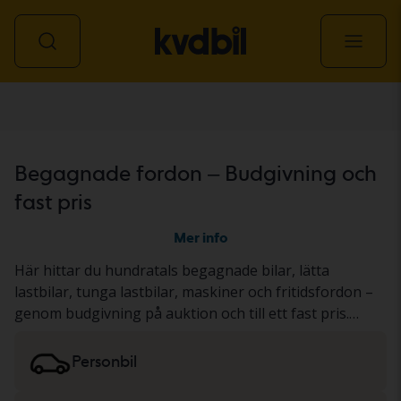
Alla fordon
Begagnade fordon – Budgivning och
fast pris
Mer info
Här hittar du hundratals begagnade bilar, lätta
lastbilar, tunga lastbilar, maskiner och fritidsfordon –
genom budgivning på auktion och till ett fast pris.
Fordonet har antingen genomgått vårt gedigna KVD-
test eller dokumenterats utifrån ett standardiserat
Personbil
protokoll. Resultatet presenterar vi i
fordonsbeskrivningen. Läs mer om att köpa
bilar och