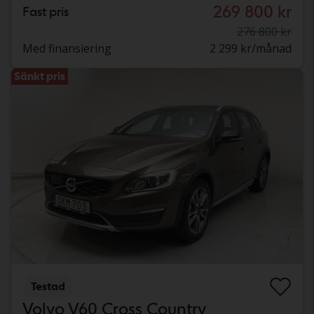
269 800 kr
Fast pris
276 800 kr
Med finansiering
2 299 kr/månad
Sänkt pris
Testad
Volvo V60 Cross Country