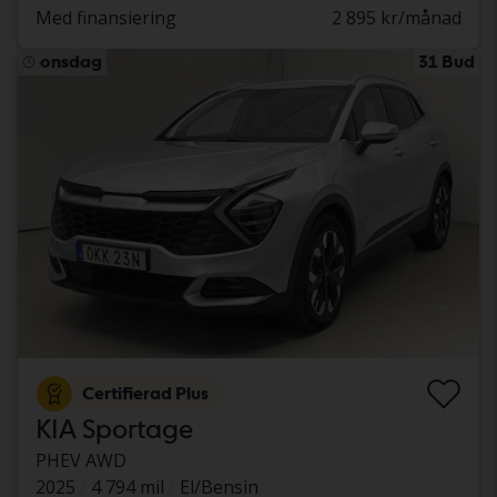
Med finansiering
2 895 kr/månad
onsdag
31 Bud
Certifierad Plus
KIA Sportage
PHEV AWD
2025
4 794 mil
El/Bensin