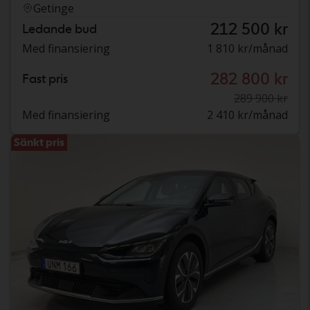
Getinge
212 500 kr
Ledande bud
Med finansiering
1 810 kr/månad
282 800 kr
Fast pris
289 900 kr
Med finansiering
2 410 kr/månad
Sänkt pris