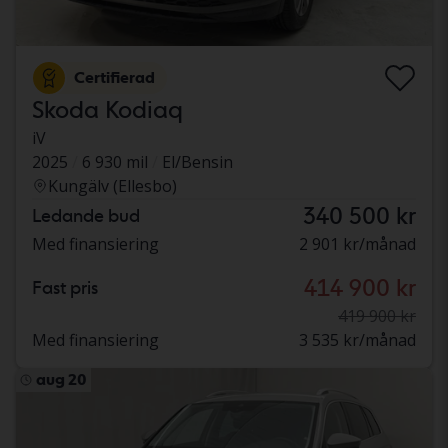
Certifierad
Skoda Kodiaq
iV
2025
6 930 mil
El/Bensin
Kungälv (Ellesbo)
340 500 kr
Ledande bud
Med finansiering
2 901 kr/månad
414 900 kr
Fast pris
419 900 kr
Med finansiering
3 535 kr/månad
aug 20