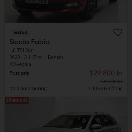
Testad
Skoda Fabia
1.0 TSI 5dr
2020
3 117 mil
Bensin
Svedala
129 800 kr
Fast pris
134 800 kr
Med finansiering
1 106 kr/månad
Sänkt pris