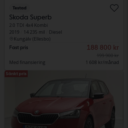
Testad
Skoda Superb
2.0 TDI 4x4 Kombi
2019
14 235 mil
Diesel
Kungälv (Ellesbo)
188 800 kr
Fast pris
199 900 kr
Med finansiering
1 608 kr/månad
Sänkt pris