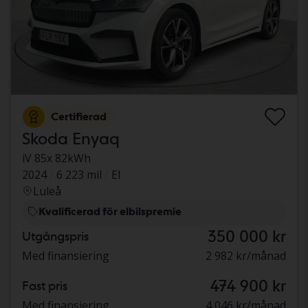
Certifierad
Skoda Enyaq
iV 85x 82kWh
2024
6 223 mil
El
Luleå
Kvalificerad för elbilspremie
350 000 kr
Utgångspris
Med finansiering
2 982 kr/månad
474 900 kr
Fast pris
Med finansiering
4 046 kr/månad