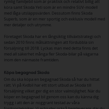
rymlig familjebil som är praktisk och relativt billig att
köra samt Skoda Yeti som är en mindre SUV-modell
med låga utsläppsvärden. Dessutom finns Skoda
Superb, som är en mer sportig och exklusiv modell med
mer detaljer och utrymme.
Företaget Skoda har en långsiktig tillväxtstrategi och
sedan 2010 finns målsättningen att fördubbla sin
försäljning till 2018. Lyckas man med detta finns det
med all säkerhet många fler Skoda-bilar på vägarna
inom den närmaste framtiden.
Köpa begagnad Skoda
Om du ska köpa en begagnad Skoda så har du hittat
rätt. Vi på Kvdbil har ett stort utbud av Skoda till
försäljning vilket ger dig en stor valmöjlighet. När du
köper en begagnad bil genom oss kan du känna dig
trygg i att den är noggrant testad av våra
fordonstekniker. Vi erbjuder också hemleverans där du