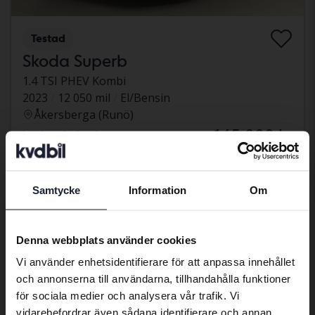
Testad
Skoda Superb
1.4 TSI PHEV Kombi
2023
12 050 mil
El/Bensin
Åkersberga (Runö)
145 000 kr
Ledande bud
Med finansiering
1 235 kr/månad
tisdag
8 Bud
Samtycke
Information
Om
Preferred language
We have detected that your browser
Denna webbplats använder cookies
has other language preferences than
Vi använder enhetsidentifierare för att anpassa innehållet
Swedish. To better service our friends
och annonserna till användarna, tillhandahålla funktioner
abroad we have an English language
för sociala medier och analysera vår trafik. Vi
site (kvdcars.com) that contains all the
vidarebefordrar även sådana identifierare och annan