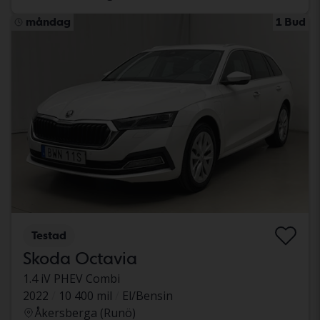
måndag
1 Bud
Testad
Skoda Octavia
1.4 iV PHEV Combi
2022
10 400 mil
El/Bensin
Åkersberga (Runö)