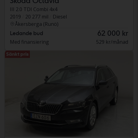
Skoda Octavia
III 2.0 TDI Combi 4x4
2019
20 277 mil
Diesel
Åkersberga (Runö)
62 000 kr
Ledande bud
Med finansiering
529 kr/månad
Sänkt pris