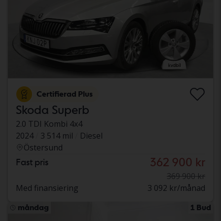
Certifierad Plus
Skoda Superb
2.0 TDI Kombi 4x4
2024
3 514 mil
Diesel
Östersund
362 900 kr
Fast pris
369 900 kr
Med finansiering
3 092 kr/månad
måndag
1 Bud