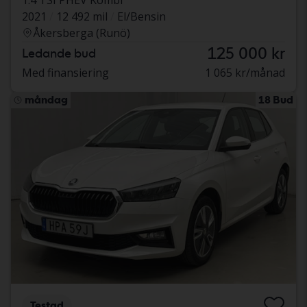
2021
12 492 mil
El/Bensin
Åkersberga (Runö)
125 000 kr
Ledande bud
Med finansiering
1 065 kr/månad
måndag
18 Bud
Testad