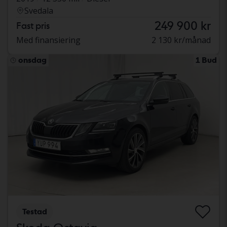
Svedala
249 900 kr
Fast pris
Med finansiering
2 130 kr/månad
onsdag
1 Bud
Testad