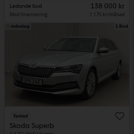
138 000 kr
Ledande bud
Med finansiering
1 175 kr/månad
måndag
1 Bud
Testad
Skoda Superb
1.4 TSI PHEV Kombi