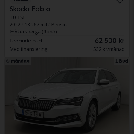
Skoda Fabia
1.0 TSI
2022
13 267 mil
Bensin
Åkersberga (Runö)
62 500 kr
Ledande bud
Med finansiering
532 kr/månad
måndag
1 Bud