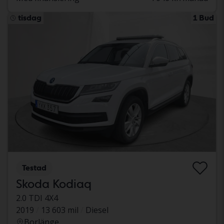
tisdag
1 Bud
Testad
Skoda Kodiaq
2.0 TDI 4X4
2019
13 603 mil
Diesel
Borlänge