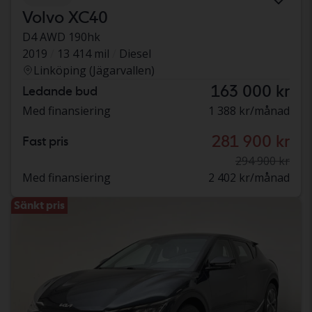
Volvo XC40
D4 AWD 190hk
2019
13 414 mil
Diesel
Linköping (Jägarvallen)
163 000 kr
Ledande bud
Med finansiering
1 388 kr/månad
281 900 kr
Fast pris
294 900 kr
Med finansiering
2 402 kr/månad
Sänkt pris