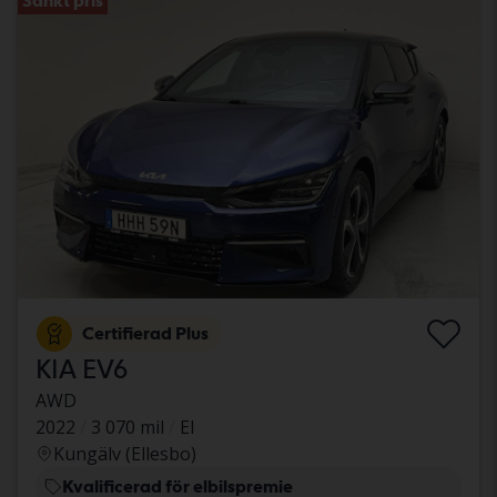
Sänkt pris
Certifierad Plus
KIA EV6
AWD
2022
3 070 mil
El
Kungälv (Ellesbo)
Kvalificerad för elbilspremie