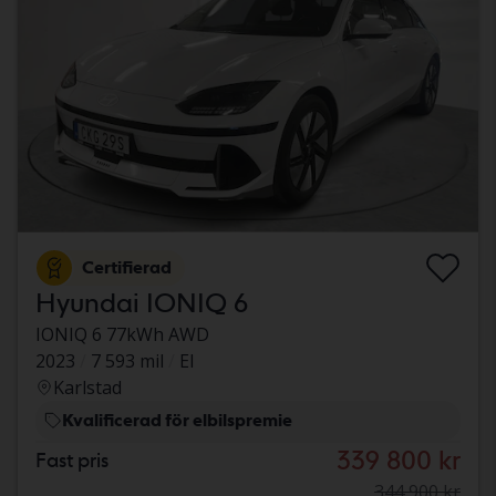
Certifierad
Hyundai IONIQ 6
IONIQ 6 77kWh AWD
2023
7 593 mil
El
Karlstad
Kvalificerad för elbilspremie
339 800 kr
Fast pris
344 900 kr