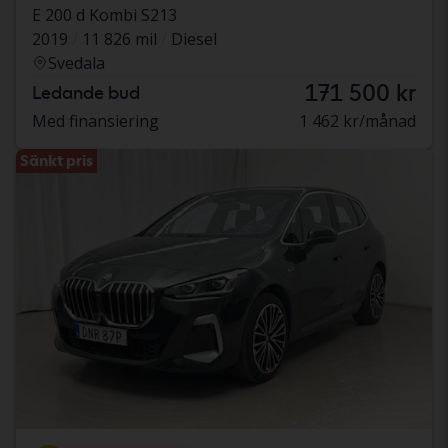
E 200 d Kombi S213
2019
11 826 mil
Diesel
Svedala
171 500 kr
Ledande bud
Med finansiering
1 462 kr/månad
Sänkt pris