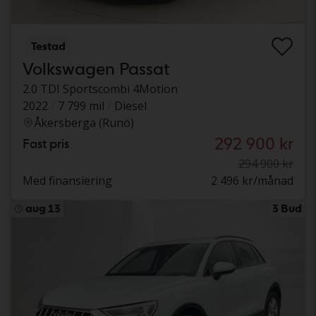
Testad
Volkswagen Passat
2.0 TDI Sportscombi 4Motion
2022
7 799 mil
Diesel
Åkersberga (Runö)
292 900 kr
Fast pris
294 900 kr
Med finansiering
2 496 kr/månad
aug 13
3 Bud