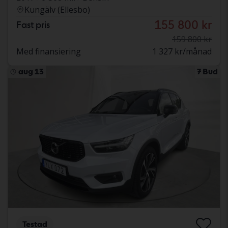
Kungälv (Ellesbo)
155 800 kr
Fast pris
159 800 kr
Med finansiering
1 327 kr/månad
aug 13
7 Bud
Testad