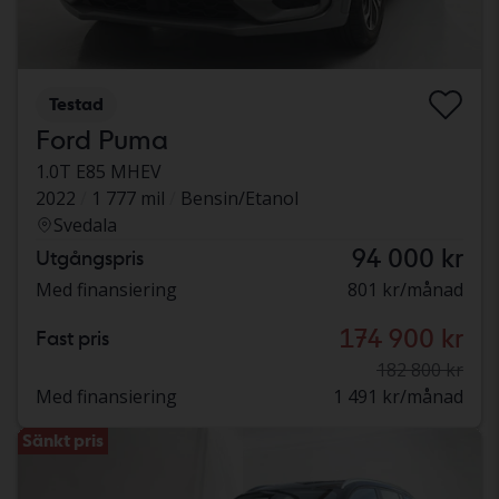
Testad
Ford Puma
1.0T E85 MHEV
2022
1 777 mil
Bensin/Etanol
Svedala
94 000 kr
Utgångspris
Med finansiering
801 kr/månad
174 900 kr
Fast pris
182 800 kr
Med finansiering
1 491 kr/månad
Sänkt pris