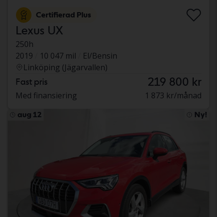
Certifierad Plus
Lexus UX
250h
2019
10 047 mil
El/Bensin
Linköping (Jägarvallen)
219 800 kr
Fast pris
Med finansiering
1 873 kr/månad
aug 12
Ny!