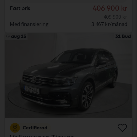
406 900 kr
Fast pris
409 900 kr
Med finansiering
3 467 kr/månad
aug 13
31 Bud
Certifierad