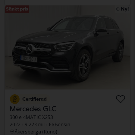
Sänkt pris
Ny!
Certifierad
Mercedes GLC
300 e 4MATIC X253
2022
9 223 mil
El/Bensin
Åkersberga (Runö)