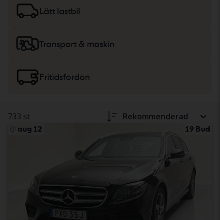
lätta lastbilar
eller
maskiner, tunga lastbilar
och
Lätt lastbil
fritidsfordon.
Transport & maskin
Fritidsfordon
733 st
Rekommenderad
aug 12
19 Bud