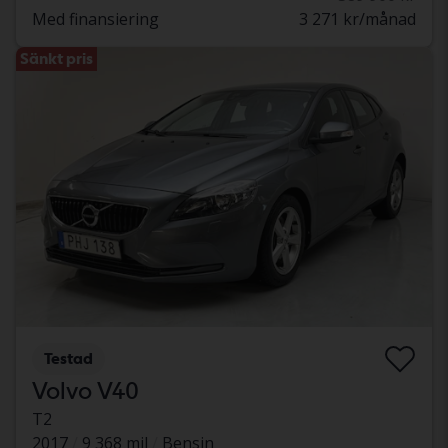
Med finansiering
3 271 kr/månad
Sänkt pris
Testad
Volvo V40
T2
2017
9 368 mil
Bensin