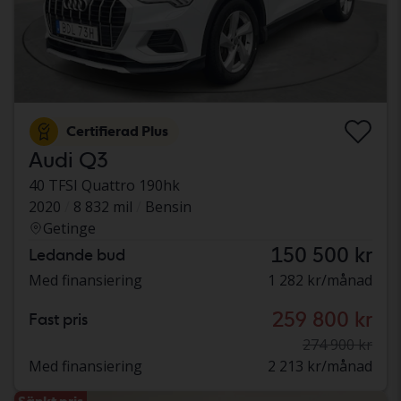
Certifierad Plus
Audi Q3
40 TFSI Quattro 190hk
2020
8 832 mil
Bensin
Getinge
150 500 kr
Ledande bud
Med finansiering
1 282 kr/månad
259 800 kr
Fast pris
274 900 kr
Med finansiering
2 213 kr/månad