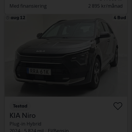
Med finansiering
2 895 kr/månad
aug 12
4 Bud
Testad
KIA Niro
Plug-in Hybrid
2024
5 824 mil
El/Bensin