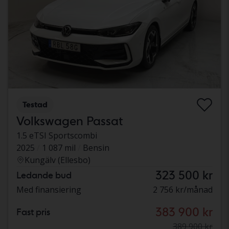
Testad
Volkswagen Passat
1.5 eTSI Sportscombi
2025
1 087 mil
Bensin
Kungälv (Ellesbo)
323 500 kr
Ledande bud
Med finansiering
2 756 kr/månad
383 900 kr
Fast pris
389 900 kr