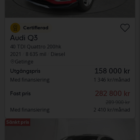
Certifierad
Audi Q3
40 TDI Quattro 200hk
2021
8 635 mil
Diesel
Getinge
158 000 kr
Utgångspris
Med finansiering
1 346 kr/månad
282 800 kr
Fast pris
289 900 kr
Med finansiering
2 410 kr/månad
Sänkt pris