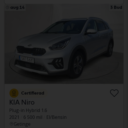
aug 14
3 Bud
Certifierad
KIA Niro
Plug-in Hybrid 1.6
2021
6 500 mil
El/Bensin
Getinge