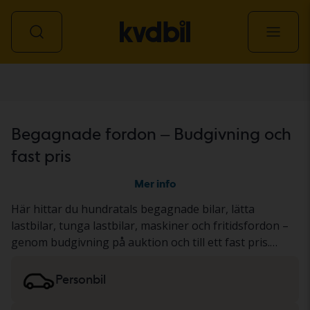
Alla fordon
Begagnade fordon – Budgivning och
fast pris
Mer info
Här hittar du hundratals begagnade bilar, lätta
lastbilar, tunga lastbilar, maskiner och fritidsfordon –
genom budgivning på auktion och till ett fast pris.
Fordonet har antingen genomgått vårt gedigna KVD-
test eller dokumenterats utifrån ett standardiserat
Personbil
protokoll. Resultatet presenterar vi i
fordonsbeskrivningen. Läs mer om att köpa
bilar och