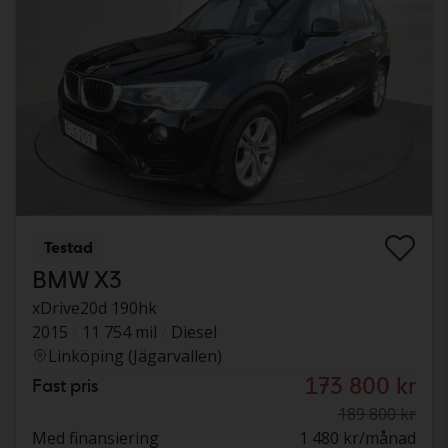
Testad
BMW X3
xDrive20d 190hk
2015
11 754 mil
Diesel
Linköping (Jägarvallen)
173 800 kr
Fast pris
189 800 kr
Med finansiering
1 480 kr/månad