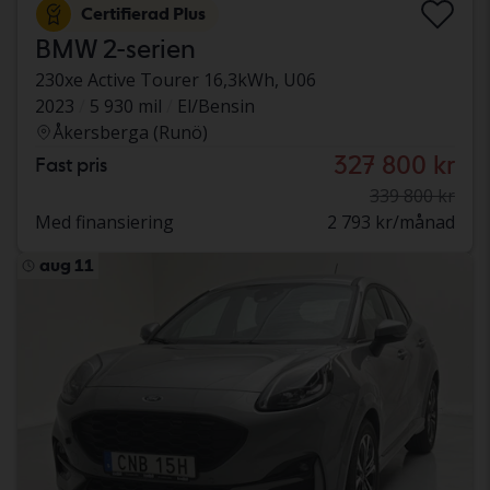
Certifierad Plus
BMW 2-serien
230xe Active Tourer 16,3kWh, U06
2023
5 930 mil
El/Bensin
Åkersberga (Runö)
327 800 kr
Fast pris
339 800 kr
Med finansiering
2 793 kr/månad
aug 11