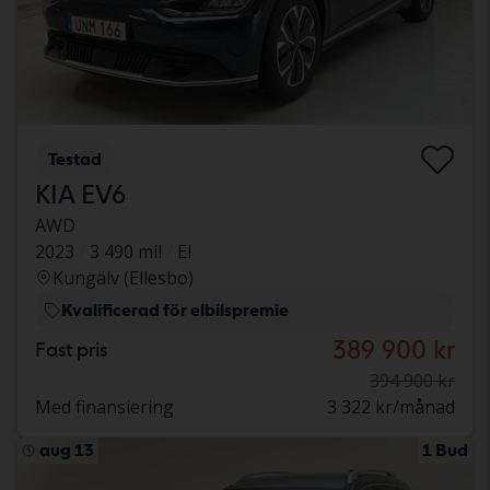
Testad
KIA EV6
AWD
2023
3 490 mil
El
Kungälv (Ellesbo)
Kvalificerad för elbilspremie
389 900 kr
Fast pris
394 900 kr
Med finansiering
3 322 kr/månad
aug 13
1 Bud