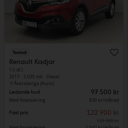
Testad
Renault Kadjar
1.5 dCi
2017
3 035 mil
Diesel
Åkersberga (Runö)
97 500 kr
Ledande bud
Med finansiering
830 kr/månad
122 900 kr
Fast pris
129 900 kr
Med finansiering
1 047 kr/månad