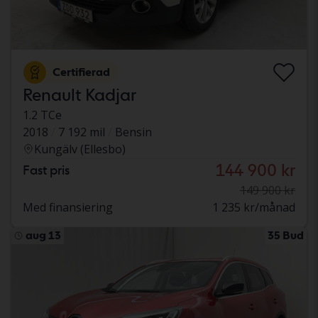
Certifierad
Renault Kadjar
1.2 TCe
2018
7 192 mil
Bensin
Kungälv (Ellesbo)
144 900 kr
Fast pris
149 900 kr
Med finansiering
1 235 kr/månad
aug 13
35 Bud