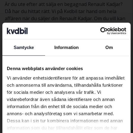
Är du ute efter att sälja en begagnad Renault Kadjar?
Då har du hittat rätt. Vi på Kvdbil tar hand om hela
affären när du säljer din Renault Kadjar. Om du vill kan
vi hämta bilen hemma hos dig. Sedan värderar vi bilen
samt tvättar, fotograferar och marknadsför den åt dig.
Därefter säljer vi din bil genom vår marknadsplats. Få
uppskattat försäljningspris på din begagnade Renault
Samtycke
Information
Om
Preferred language
Kadjar
här
.
We have detected that your browser
Denna webbplats använder cookies
has other language preferences than
Bilar
Renault
Kadjar
Vi använder enhetsidentifierare för att anpassa innehållet
Swedish. To better service our friends
och annonserna till användarna, tillhandahålla funktioner
abroad we have an English language
Renaultmodeller
för sociala medier och analysera vår trafik. Vi
site (kvdcars.com) that contains all the
vidarebefordrar även sådana identifierare och annan
Renault Captur
Renault Kadjar
Renault Mégane
same vehicles and services.
information från din enhet till de sociala medier och
Renault Clio
Renault Laguna
Renault Zoe
annons- och analysföretag som vi samarbetar med.
Dessa kan i sin tur kombinera informationen med annan
Continue in Swedish
information som du har tillhandahållit eller som de har