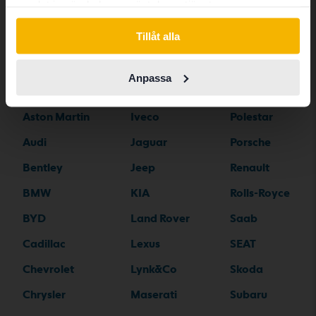
samlat in när du har använt deras tjänster.
Switch to...
Tillåt alla
Bilmärken
Anpassa
Alfa Romeo
Hyundai
Peugeot
Aston Martin
Iveco
Polestar
Audi
Jaguar
Porsche
Bentley
Jeep
Renault
BMW
KIA
Rolls-Royce
BYD
Land Rover
Saab
Cadillac
Lexus
SEAT
Chevrolet
Lynk&Co
Skoda
Chrysler
Maserati
Subaru