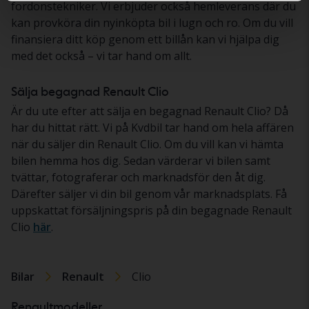
fordonstekniker. Vi erbjuder också hemleverans där du
kan provköra din nyinköpta bil i lugn och ro. Om du vill
finansiera ditt köp genom ett billån kan vi hjälpa dig
med det också – vi tar hand om allt.
Sälja begagnad Renault Clio
Är du ute efter att sälja en begagnad Renault Clio? Då
har du hittat rätt. Vi på Kvdbil tar hand om hela affären
när du säljer din Renault Clio. Om du vill kan vi hämta
bilen hemma hos dig. Sedan värderar vi bilen samt
tvättar, fotograferar och marknadsför den åt dig.
Därefter säljer vi din bil genom vår marknadsplats. Få
uppskattat försäljningspris på din begagnade Renault
Clio
här
.
Bilar
Renault
Clio
Renaultmodeller