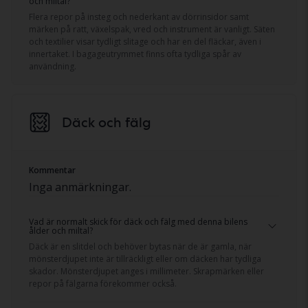
och miltal?
Flera repor på insteg och nederkant av dörrinsidor samt
märken på ratt, växelspak, vred och instrument är vanligt. Säten
och textilier visar tydligt slitage och har en del fläckar, även i
innertaket. I bagageutrymmet finns ofta tydliga spår av
användning.
Däck och fälg
Kommentar
Inga anmärkningar.
Vad är normalt skick för däck och fälg med denna bilens
ålder och miltal?
Däck är en slitdel och behöver bytas när de är gamla, när
mönsterdjupet inte är tillräckligt eller om däcken har tydliga
skador. Mönsterdjupet anges i millimeter. Skrapmärken eller
repor på fälgarna förekommer också.