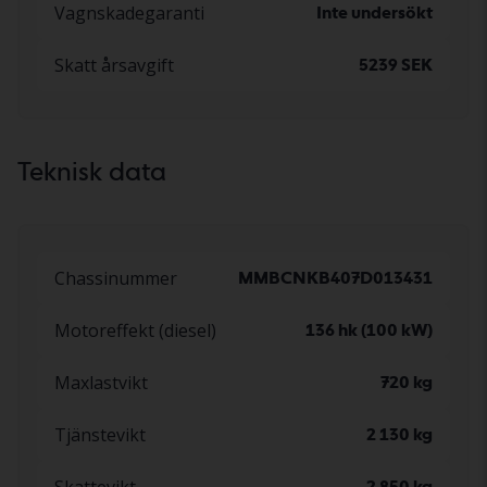
Vagnskadegaranti
Inte undersökt
Skatt årsavgift
5239 SEK
Teknisk data
Chassinummer
MMBCNKB407D013431
Motoreffekt (diesel)
136 hk (100 kW)
Maxlastvikt
720 kg
Tjänstevikt
2 130 kg
Skattevikt
2 850 kg