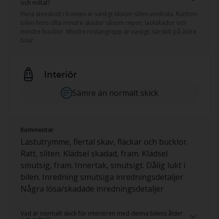
och miltal?
Flera stenskott i fronten är vanligt liksom sliten vindruta. Runtom
bilen finns ofta mindre skador såsom repor, lackskador och
mindre bucklor. Mindre rostangrepp är vanligt, särskilt på äldre
bilar.
Interiör
Sämre än normalt skick
Kommentar
Lastutrymme, flertal skav, fläckar och bucklor.
Ratt, sliten. Klädsel skadad, fram. Klädsel
smutsig, fram. Innertak, smutsigt. Dålig lukt i
bilen. Inredning smutsiga inredningsdetaljer.
Några lösa/skadade inredningsdetaljer
Vad är normalt skick för interiören med denna bilens ålder