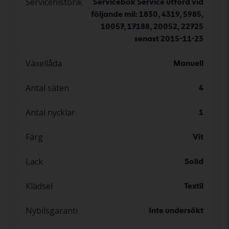
Servicehistorik
Servicebok Service utförd vid
följande mil: 1830, 4319, 5985,
10057, 17188, 20052, 22725
senast 2015-11-23
Växellåda
Manuell
Antal säten
4
Antal nycklar
1
Färg
Vit
Lack
Solid
Klädsel
Textil
Nybilsgaranti
Inte undersökt