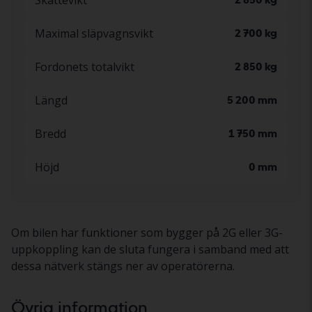
Maximal släpvagnsvikt
2 700 kg
Fordonets totalvikt
2 850 kg
Längd
5 200 mm
Bredd
1 750 mm
Höjd
0 mm
Om bilen har funktioner som bygger på 2G eller 3G-
uppkoppling kan de sluta fungera i samband med att
dessa nätverk stängs ner av operatörerna.
Övrig information