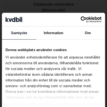
Odubbade vinterdäck
(
Monterade
)
3
mm
6
mm
Samtycke
Information
Om
Preferred language
4
mm
4
mm
We have detected that your browser
Denna webbplats använder cookies
16
"
Alu.fälg
has other language preferences than
Vi använder enhetsidentifierare för att anpassa innehållet
Swedish. To better service our friends
Ett vinterdäcks mönsterdjup ska
och annonserna till användarna, tillhandahålla funktioner
abroad we have an English language
vara minst 3 mm. Ett nytt
för sociala medier och analysera vår trafik. Vi
site (kvdcars.com) that contains all the
vinterdäck brukar ha ett
vidarebefordrar även sådana identifierare och annan
same vehicles and services.
mönsterdjup på ca 9-10 mm.
information från din enhet till de sociala medier och
annons- och analysföretag som vi samarbetar med.
Dessa kan i sin tur kombinera informationen med annan
Continue in Swedish
information som du har tillhandahållit eller som de har
Anmärkningsbilder
samlat in när du har använt deras tjänster.