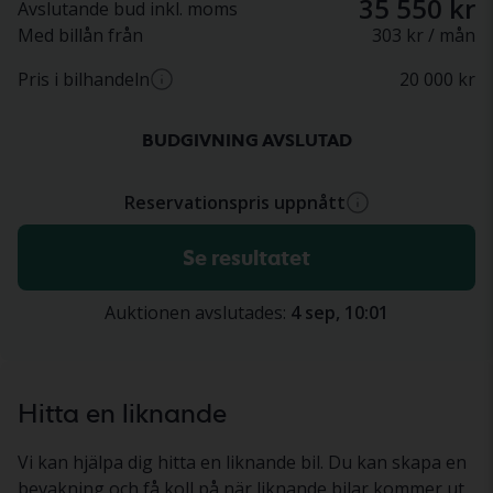
35 550 kr
Avslutande bud inkl. moms
Med billån från
303 kr / mån
Pris i bilhandeln
20 000
kr
Ca pris hos bilhandlare (inkl. moms)
BUDGIVNING AVSLUTAD
Reservationspris uppnått
Reservationspriset är det lägsta pris som säljaren
Se resultatet
begär för fordonet.
Auktionen avslutades:
4 sep, 10:01
Hitta en liknande
Vi kan hjälpa dig hitta en liknande bil. Du kan skapa en
bevakning och få koll på när liknande bilar kommer ut