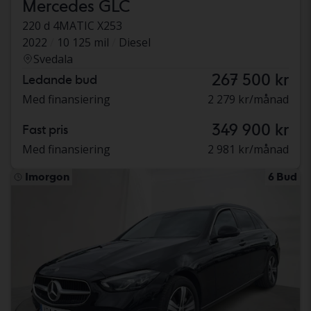
Mercedes GLC
220 d 4MATIC X253
2022
10 125 mil
Diesel
Svedala
267 500 kr
Ledande bud
Med finansiering
2 279 kr/månad
349 900 kr
Fast pris
Med finansiering
2 981 kr/månad
Imorgon
6 Bud