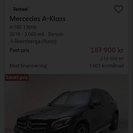
Testad
Mercedes A-Klass
A 180 136hk
2019
3 000 mil
Bensin
Åkersberga (Runö)
187 900 kr
Fast pris
212 900 kr
Med finansiering
1 601 kr/månad
Sänkt pris