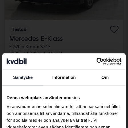
Testad
Mercedes E-Klass
E 220 d Kombi S213
2020
11 448 mil
Diesel
Svedala
302 900 kr
Fast pris
305 900 kr
Samtycke
Information
Om
Preferred language
Med finansiering
2 581 kr/månad
We have detected that your browser
Sänkt pris
Denna webbplats använder cookies
has other language preferences than
Vi använder enhetsidentifierare för att anpassa innehållet
Swedish. To better service our friends
och annonserna till användarna, tillhandahålla funktioner
abroad we have an English language
för sociala medier och analysera vår trafik. Vi
site (kvdcars.com) that contains all the
vidarebefordrar även sådana identifierare och annan