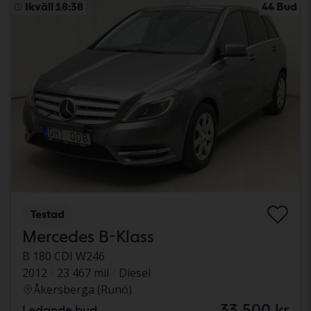
Ikväll 18:38
44 Bud
Testad
Mercedes B-Klass
B 180 CDI W246
2012
23 467 mil
Diesel
Åkersberga (Runö)
33 500 kr
Ledande bud