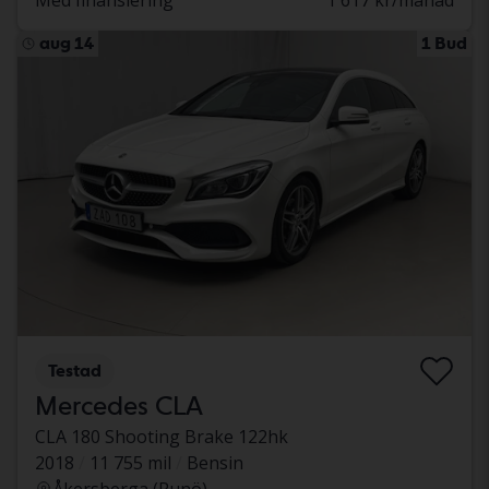
Med finansiering
1 617 kr/månad
aug 14
1 Bud
Testad
Mercedes CLA
CLA 180 Shooting Brake 122hk
2018
11 755 mil
Bensin
Åkersberga (Runö)