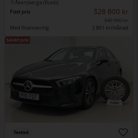
Åkersberga (Runö)
328 800 kr
Fast pris
349 900 kr
Med finansiering
2 801 kr/månad
Sänkt pris
Testad