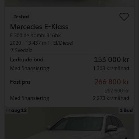
Testad
Mercedes E-Klass
E 300 de Kombi 316hk
2020
13 437 mil
El/Diesel
Svedala
153 000 kr
Ledande bud
Med finansiering
1 303 kr/månad
266 800 kr
Fast pris
282 800 kr
Med finansiering
2 273 kr/månad
aug 12
1 Bud