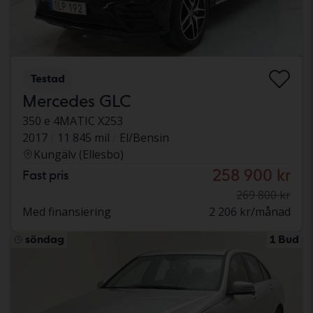
Testad
Mercedes GLC
350 e 4MATIC X253
2017
11 845 mil
El/Bensin
Kungälv (Ellesbo)
258 900 kr
Fast pris
269 800 kr
Med finansiering
2 206 kr/månad
söndag
1 Bud