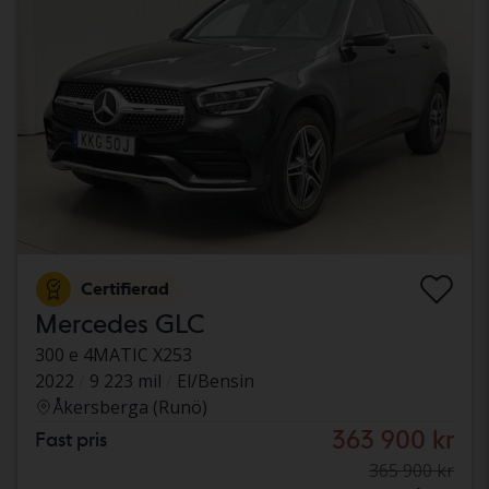
Certifierad
Mercedes GLC
300 e 4MATIC X253
2022
9 223 mil
El/Bensin
Åkersberga (Runö)
363 900 kr
Fast pris
365 900 kr