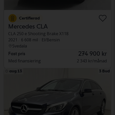
Certifierad
Mercedes CLA
CLA 250 e Shooting Brake X118
2021
6 608 mil
El/Bensin
Svedala
274 900 kr
Fast pris
Med finansiering
2 343 kr/månad
aug 13
3 Bud