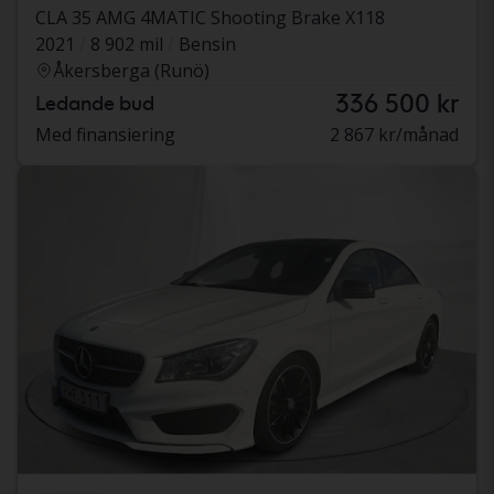
CLA 35 AMG 4MATIC Shooting Brake X118
2021
8 902 mil
Bensin
Åkersberga (Runö)
336 500 kr
Ledande bud
Med finansiering
2 867 kr/månad