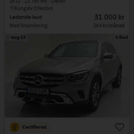
2012
22 790 mil
Diesel
Kungälv (Ellesbo)
31 000 kr
Ledande bud
Med finansiering
264 kr/månad
aug 13
5 Bud
Certifierad