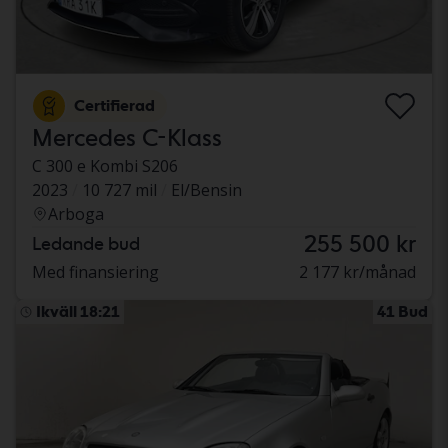
Certifierad
Mercedes C-Klass
C 300 e Kombi S206
2023
10 727 mil
El/Bensin
Arboga
255 500 kr
Ledande bud
Med finansiering
2 177 kr/månad
Ikväll 18:21
41 Bud