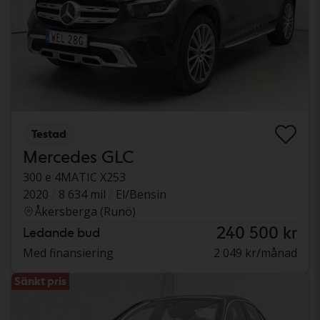
Testad
Mercedes GLC
300 e 4MATIC X253
2020
8 634 mil
El/Bensin
Åkersberga (Runö)
240 500 kr
Ledande bud
Med finansiering
2 049 kr/månad
Sänkt pris