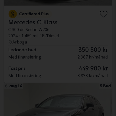
Certifierad Plus
Mercedes C-Klass
C 300 de Sedan W206
2024
1 469 mil
El/Diesel
Arboga
350 500 kr
Ledande bud
Med finansiering
2 987 kr/månad
449 900 kr
Fast pris
Med finansiering
3 833 kr/månad
aug 14
5 Bud