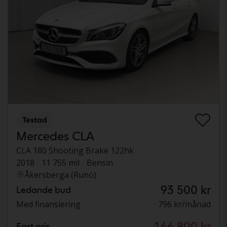
Testad
Mercedes CLA
CLA 180 Shooting Brake 122hk
2018
11 755 mil
Bensin
Åkersberga (Runö)
93 500 kr
Ledande bud
Med finansiering
796 kr/månad
166 800 kr
Fast pris