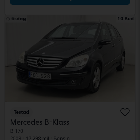
tisdag
10 Bud
Testad
Mercedes B-Klass
B 170
2008
17 298 mil
Bensin