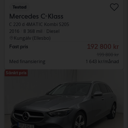
Testad
Mercedes C-Klass
C 220 d 4MATIC Kombi S205
2016
8 368 mil
Diesel
Kungälv (Ellesbo)
192 800 kr
Fast pris
199 800 kr
Med finansiering
1 643 kr/månad
Sänkt pris