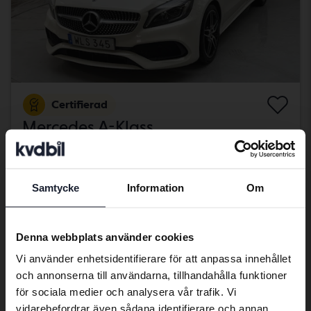
Certifierad
Mercedes A-Klass
A 200 d 5dr W176
2018
8 967 mil
Diesel
Kungälv (Ellesbo)
Samtycke
Information
Om
189 800 kr
Preferred language
Fast pris
Med finansiering
1 617 kr/månad
We have detected that your browser
Denna webbplats använder cookies
has other language preferences than
onsdag
4 Bud
Vi använder enhetsidentifierare för att anpassa innehållet
Swedish. To better service our friends
och annonserna till användarna, tillhandahålla funktioner
abroad we have an English language
för sociala medier och analysera vår trafik. Vi
site (kvdcars.com) that contains all the
vidarebefordrar även sådana identifierare och annan