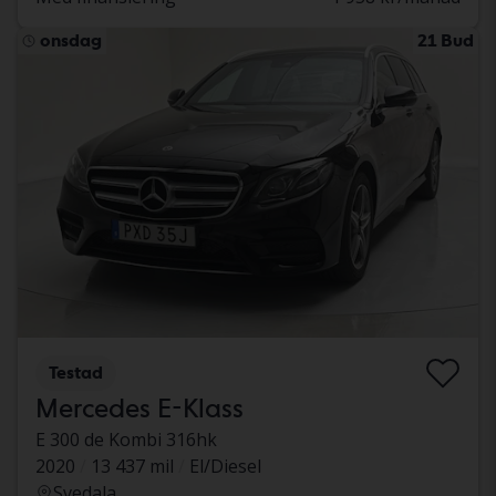
onsdag
21 Bud
Testad
Mercedes E-Klass
E 300 de Kombi 316hk
2020
13 437 mil
El/Diesel
Svedala