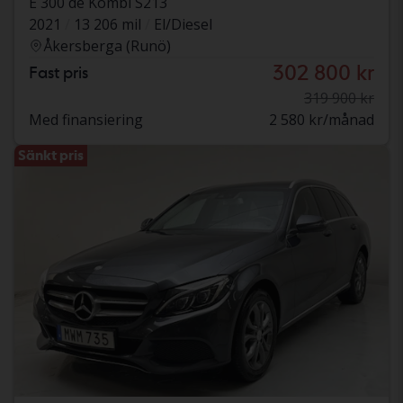
E 300 de Kombi S213
2021
13 206 mil
El/Diesel
Åkersberga (Runö)
302 800 kr
Fast pris
319 900 kr
Med finansiering
2 580 kr/månad
Sänkt pris