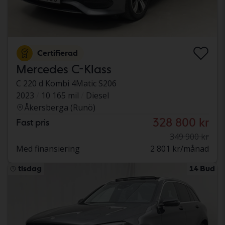
Certifierad
Mercedes C-Klass
C 220 d Kombi 4Matic S206
2023
10 165 mil
Diesel
Åkersberga (Runö)
328 800 kr
Fast pris
349 900 kr
Med finansiering
2 801 kr/månad
tisdag
14 Bud