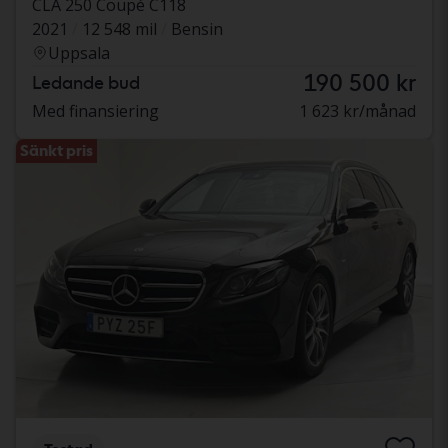
CLA 250 Coupé C118
2021
12 548 mil
Bensin
Uppsala
190 500 kr
Ledande bud
Med finansiering
1 623 kr/månad
Sänkt pris