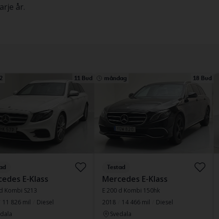
rje år.
2
11 Bud
måndag
18 Bud
ad
Testad
edes E-Klass
Mercedes E-Klass
 d Kombi S213
E 200 d Kombi 150hk
11 826 mil
Diesel
2018
14 466 mil
Diesel
dala
Svedala