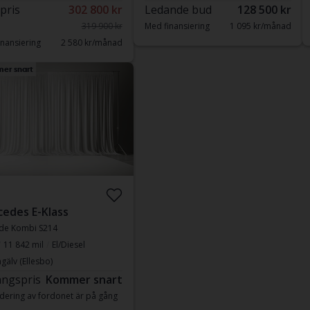
 pris
302 800 kr
Ledande bud
128 500 kr
319 900 kr
Med finansiering
1 095 kr/månad
nansiering
2 580 kr/månad
er snart
edes E-Klass
 de Kombi S214
11 842 mil
El/Diesel
gälv (Ellesbo)
ngspris
Kommer snart
dering av fordonet är på gång