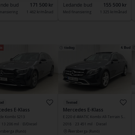
nde bud
171 500 kr
Ledande bud
155 500 kr
nansiering
1 462 kr/månad
Med finansiering
1 325 kr/månad
is
tisdag
4 Bud
ad
Testad
edes E-Klass
Mercedes E-Klass
 de Kombi S213
E 220 d 4MATIC Kombi All-Terrain S213
13 206 mil
El/Diesel
2018
23 451 mil
Diesel
rsberga (Runö)
Åkersberga (Runö)