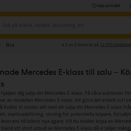
Sälja på Kvdbil
de Mercedes E-klass till salu – Köp 
is
 hjälper dig sälja din Mercedes E-klass. På våra auktioner för
 var av modellen Mercedes E-klass. Att göra det enkelt och sm
å Kvdbil. Vi sköter allt med att sälja din Mercedes E-klass fr
ätt, marknadsföring, visning för potentiella köpare, försäljn
everans till bilens nya ägare. Vill du istället köpa en Mercede
ja bland ett stort utbud av Mercedes E-klass då vi säljer m