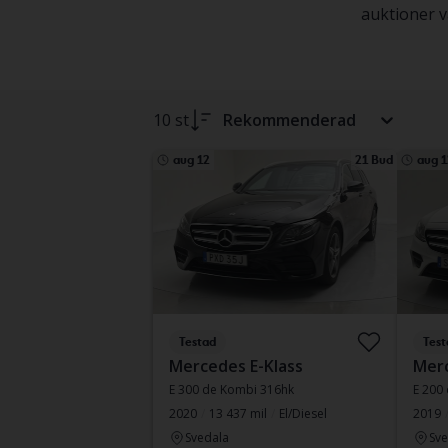
auktioner va
10 st
Rekommenderad
aug 12
21 Bud
aug 1
Testad
Test
Mercedes E-Klass
Merc
E 300 de Kombi 316hk
E 200
2020
13 437 mil
El/Diesel
2019
Svedala
Sve