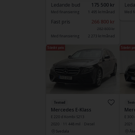
Ledande bud
175 500 kr
Leda
Med finansiering
1 495 kr/månad
Med fi
Fast pris
266 800 kr
282 800 kr
Med finansiering
2 273 kr/månad
Sänkt pris
Sänkt pr
Testad
Test
Mercedes E-Klass
Merc
E 220 d Kombi S213
E 300
2020
11 448 mil
Diesel
2021
Svedala
Åke