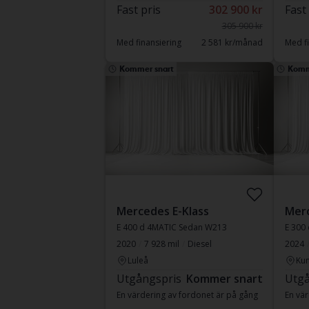
Fast pris
302 900 kr
Fast
305 900 kr
Med finansiering
2 581 kr/månad
Med fi
Kommer snart
Komm
Mercedes E-Klass
Merc
E 400 d 4MATIC Sedan W213
E 300
2020
7 928 mil
Diesel
2024
Luleå
Kun
Utgångspris
Kommer snart
Utgå
En värdering av fordonet är på gång
En vär