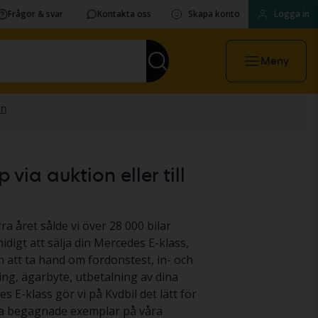
Frågor & svar
Kontakta oss
Skapa konto
Logga in
Meny
via auktion eller till
ra året sålde vi över 28 000 bilar
idigt att sälja din Mercedes E-klass,
ån att ta hand om fordonstest, in- och
ing, ägarbyte, utbetalning av dina
s E-klass gör vi på Kvdbil det lätt för
ånga begagnade exemplar på våra