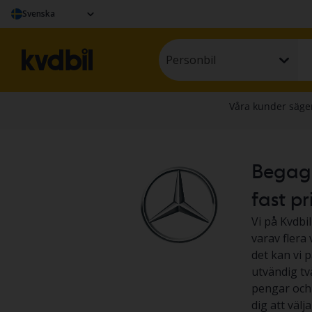
Svenska
Personbil
Begagna
fast pr
Vi på Kvdbil
varav flera
det kan vi p
utvändig tv
pengar och l
dig att väl