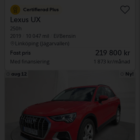
Certifierad Plus
Lexus UX
250h
2019
10 047 mil
El/Bensin
Linköping (Jägarvallen)
219 800 kr
Fast pris
Med finansiering
1 873 kr/månad
aug 12
Ny!