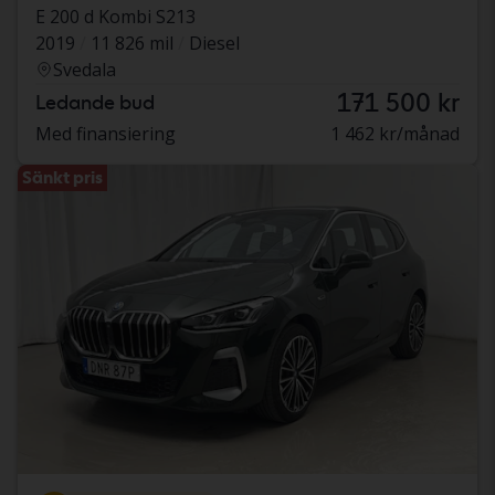
E 200 d Kombi S213
2019
11 826 mil
Diesel
Svedala
171 500 kr
Ledande bud
Med finansiering
1 462 kr/månad
Sänkt pris