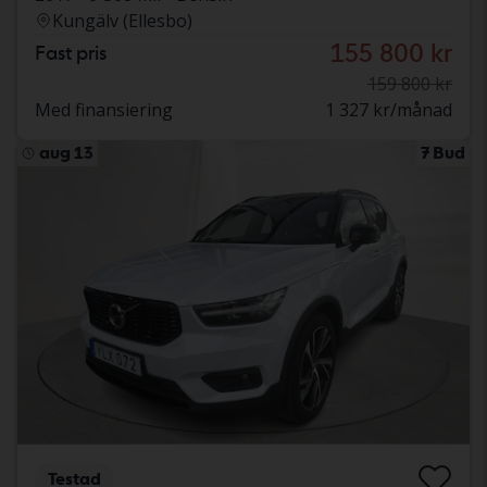
Kungälv (Ellesbo)
155 800 kr
Fast pris
159 800 kr
Med finansiering
1 327 kr/månad
aug 13
7 Bud
Testad