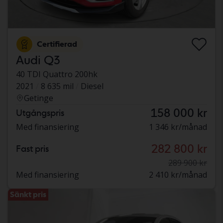
Certifierad
Audi Q3
40 TDI Quattro 200hk
2021
8 635 mil
Diesel
Getinge
158 000 kr
Utgångspris
Med finansiering
1 346 kr/månad
282 800 kr
Fast pris
289 900 kr
Med finansiering
2 410 kr/månad
Sänkt pris