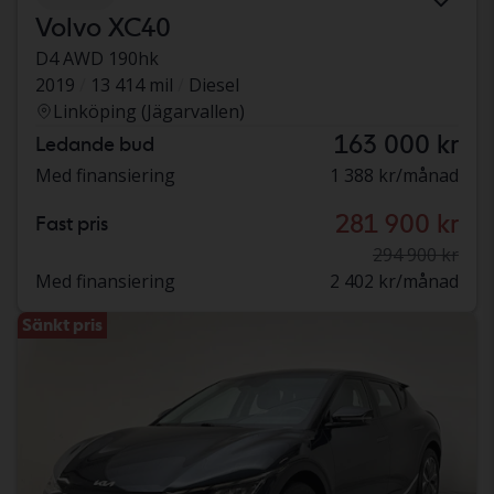
Volvo XC40
D4 AWD 190hk
2019
13 414 mil
Diesel
Linköping (Jägarvallen)
163 000 kr
Ledande bud
Med finansiering
1 388 kr/månad
281 900 kr
Fast pris
294 900 kr
Med finansiering
2 402 kr/månad
Sänkt pris