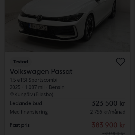
Testad
Volkswagen Passat
1.5 eTSI Sportscombi
2025
1 087 mil
Bensin
Kungälv (Ellesbo)
323 500 kr
Ledande bud
Med finansiering
2 756 kr/månad
383 900 kr
Fast pris
389 900 kr