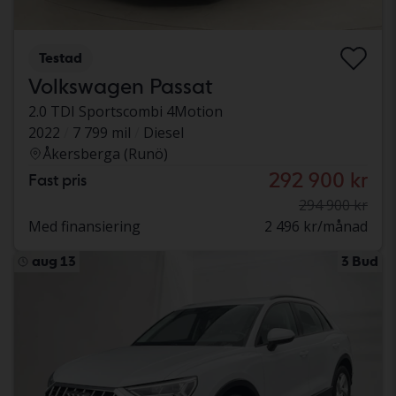
Testad
Volkswagen Passat
2.0 TDI Sportscombi 4Motion
2022
7 799 mil
Diesel
Åkersberga (Runö)
292 900 kr
Fast pris
294 900 kr
Med finansiering
2 496 kr/månad
aug 13
3 Bud