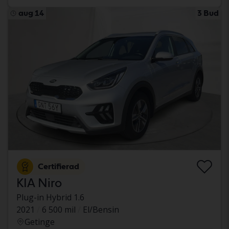
aug 14
3 Bud
Certifierad
KIA Niro
Plug-in Hybrid 1.6
2021
6 500 mil
El/Bensin
Getinge