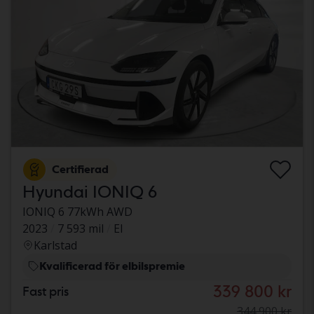
Certifierad
Hyundai IONIQ 6
IONIQ 6 77kWh AWD
2023
7 593 mil
El
Karlstad
Kvalificerad för elbilspremie
339 800 kr
Fast pris
344 900 kr