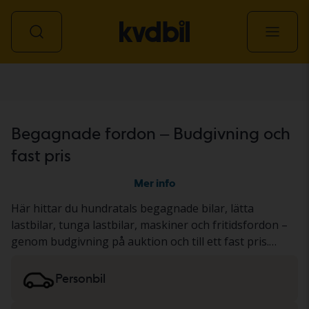
Alla fordon
Begagnade fordon – Budgivning och
fast pris
Mer info
Här hittar du hundratals begagnade bilar, lätta
lastbilar, tunga lastbilar, maskiner och fritidsfordon –
genom budgivning på auktion och till ett fast pris.
Fordonet har antingen genomgått vårt gedigna KVD-
test eller dokumenterats utifrån ett standardiserat
Personbil
protokoll. Resultatet presenterar vi i
fordonsbeskrivningen. Läs mer om att köpa
bilar och