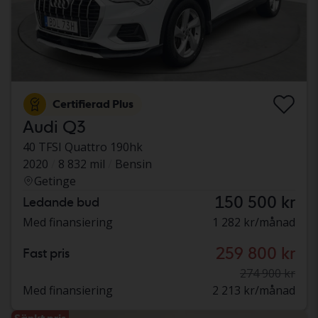
Certifierad Plus
Audi Q3
40 TFSI Quattro 190hk
2020
8 832 mil
Bensin
Getinge
150 500 kr
Ledande bud
Med finansiering
1 282 kr/månad
259 800 kr
Fast pris
274 900 kr
Med finansiering
2 213 kr/månad