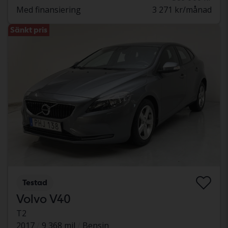
Med finansiering
3 271 kr/månad
Sänkt pris
Testad
Volvo V40
T2
2017
9 368 mil
Bensin