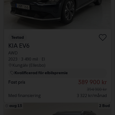
Testad
KIA EV6
AWD
2023
3 490 mil
El
Kungälv (Ellesbo)
Kvalificerad för elbilspremie
389 900 kr
Fast pris
394 900 kr
Med finansiering
3 322 kr/månad
aug 13
2 Bud