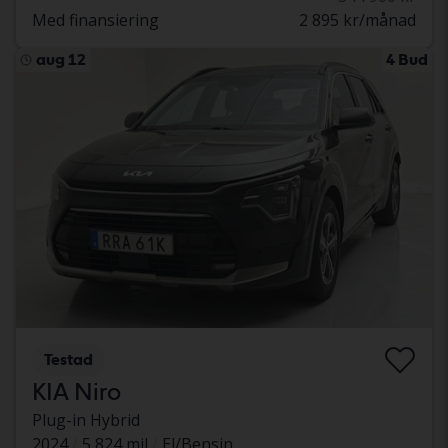
Med finansiering
2 895 kr/månad
aug 12
4 Bud
Testad
KIA Niro
Plug-in Hybrid
2024
5 824 mil
El/Bensin