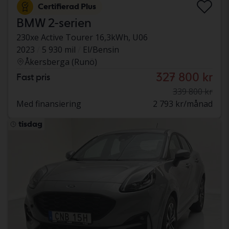
Certifierad Plus
BMW 2-serien
230xe Active Tourer 16,3kWh, U06
2023
5 930 mil
El/Bensin
Åkersberga (Runö)
327 800 kr
Fast pris
339 800 kr
Med finansiering
2 793 kr/månad
tisdag