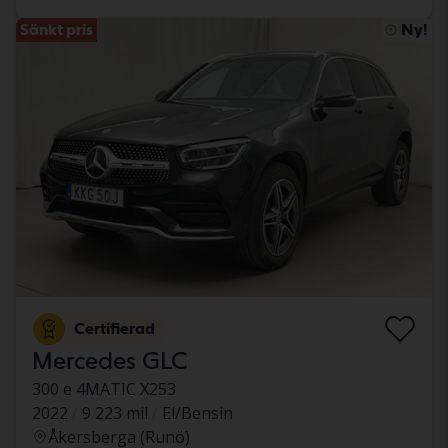
Sänkt pris
Ny!
Certifierad
Mercedes GLC
300 e 4MATIC X253
2022
9 223 mil
El/Bensin
Åkersberga (Runö)