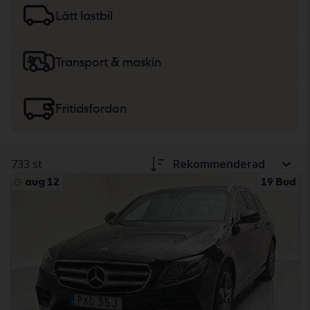
lätta lastbilar
eller
maskiner, tunga lastbilar
och
Lätt lastbil
fritidsfordon.
Transport & maskin
Fritidsfordon
733 st
Rekommenderad
aug 12
19 Bud