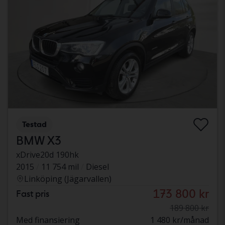
Testad
BMW X3
xDrive20d 190hk
2015
11 754 mil
Diesel
Linköping (Jägarvallen)
173 800 kr
Fast pris
189 800 kr
Med finansiering
1 480 kr/månad