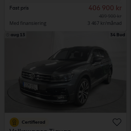
406 900 kr
Fast pris
409 900 kr
Med finansiering
3 467 kr/månad
aug 13
34 Bud
Certifierad