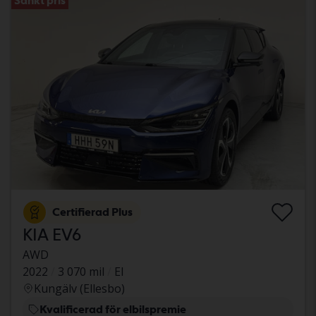
Sänkt pris
Certifierad Plus
KIA EV6
AWD
2022
3 070 mil
El
Kungälv (Ellesbo)
Kvalificerad för elbilspremie