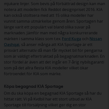
mjukare linjer. Som bevis på förbättrad design kan man
notera att modellen fick Reddot designpriset 2016. KIA
kan också stoltsera med att 15 olika modeller har
vunnit samma utmärkelse genom åren. Sportagen har
länge varit ett populärt val bland olika suvar på
marknaden. Jämför man med några konkurrerande
märken i samma klass som t.ex.
Ford Kuga
och
Nissan
Qashqai
, så anser många att KIA Sportage är ett
prisvärt alternativ då man får mycket bil för pengarna
som är väldigt eftertraktad på begagnatmarknaden. En
stor fördel är även att det ingår en 7-årig nybilsgaranti
som på det allra flesta KIA modeller vilket ökar
förtroendet för KIA som märke.
Köpa begagnad KIA Sportage
Om du ska köpa en begagnad KIA Sportage så har du
hittat rätt. Vi på Kvdbil har ett stort utbud av KIA
Sportage till försäljning vilket ger dig en stor