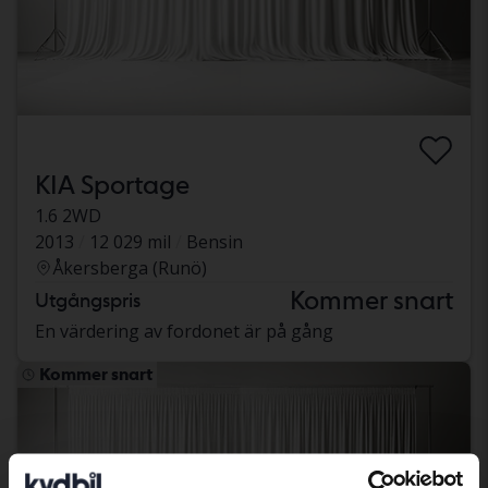
KIA Sportage
1.6 2WD
2013
12 029 mil
Bensin
Åkersberga (Runö)
Kommer snart
Utgångspris
En värdering av fordonet är på gång
Kommer snart