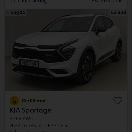
Med finansiering
541 kr/månad
aug 11
53 Bud
Certifierad
KIA Sportage
PHEV AWD
2022
6 385 mil
El/Bensin