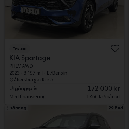
Testad
KIA Sportage
PHEV AWD
2023
8 157 mil
El/Bensin
Åkersberga (Runö)
172 000 kr
Utgångspris
Med finansiering
1 466 kr/månad
söndag
29 Bud