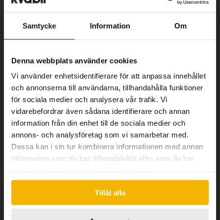
Samtycke
Information
Om
Preferred language
We have detected that your browser
Denna webbplats använder cookies
has other language preferences than
Vi använder enhetsidentifierare för att anpassa innehållet
Swedish. To better service our friends
och annonserna till användarna, tillhandahålla funktioner
abroad we have an English language
för sociala medier och analysera vår trafik. Vi
site (kvdcars.com) that contains all the
KIA Sportage
vidarebefordrar även sådana identifierare och annan
same vehicles and services.
information från din enhet till de sociala medier och
PHEV AWD
annons- och analysföretag som vi samarbetar med.
2022
El/Bensin
Dessa kan i sin tur kombinera informationen med annan
Åkersberga (Runö)
Continue in Swedish
information som du har tillhandahållit eller som de har
Kommer snart
Utgångspris
samlat in när du har använt deras tjänster.
En värdering av fordonet är på gång
Switch to...
Tillåt alla
Kommer snart