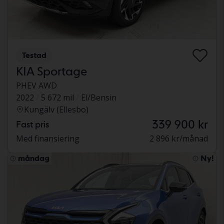
Testad
KIA Sportage
PHEV AWD
2022
5 672 mil
El/Bensin
Kungälv (Ellesbo)
339 900 kr
Fast pris
Med finansiering
2 896 kr/månad
måndag
Ny!