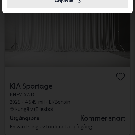
Anpassa
KIA Sportage
PHEV AWD
2025
4 545 mil
El/Bensin
Kungälv (Ellesbo)
Kommer snart
Utgångspris
En värdering av fordonet är på gång