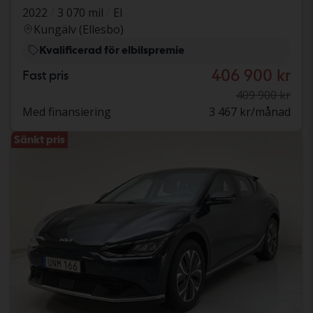
2022
3 070 mil
El
Kungälv (Ellesbo)
Kvalificerad för elbilspremie
406 900 kr
Fast pris
409 900 kr
Med finansiering
3 467 kr/månad
Sänkt pris