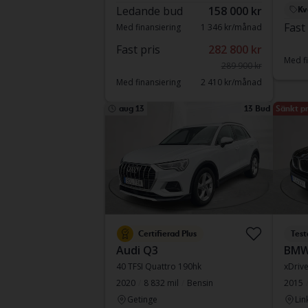
Ledande bud
158 000 kr
Kv
Fast
Med finansiering
1 346 kr/månad
Fast pris
282 800 kr
Med fi
289 900 kr
Med finansiering
2 410 kr/månad
aug 13
13 Bud
Sänkt pr
Certifierad Plus
Test
Audi Q3
BMW
40 TFSI Quattro 190hk
xDriv
2020
8 832 mil
Bensin
2015
Getinge
Lin