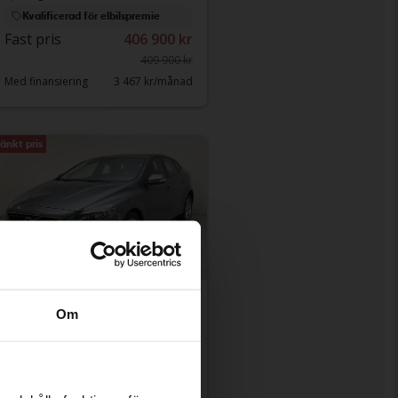
Kvalificerad för elbilspremie
Fast pris
406 900 kr
409 900 kr
Med finansiering
3 467 kr/månad
änkt pris
Testad
Om
Volvo V40
T2
2017
9 368 mil
Bensin
Kungälv (Ellesbo)