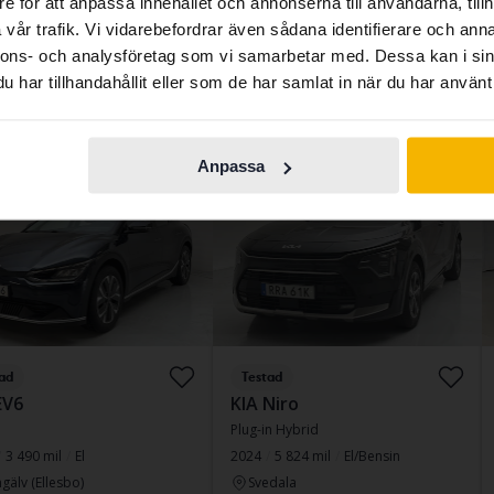
e för att anpassa innehållet och annonserna till användarna, tillh
 pris
contains all the same vehicles and services.
257 800 kr
Ledande bud
140 500 kr
vår trafik. Vi vidarebefordrar även sådana identifierare och anna
264 800 kr
Med finansiering
1 197 kr/månad
nnons- och analysföretag som vi samarbetar med. Dessa kan i sin
nansiering
2 197 kr/månad
Fast pris
217 800 kr
har tillhandahållit eller som de har samlat in när du har använt 
Continue in
Switch to...
223 800 kr
Swedish
Med finansiering
1 856 kr/månad
Anpassa
is
onsdag
5 Bud
S
ad
Testad
EV6
KIA Niro
Plug-in Hybrid
3 490 mil
El
2024
5 824 mil
El/Bensin
gälv (Ellesbo)
Svedala