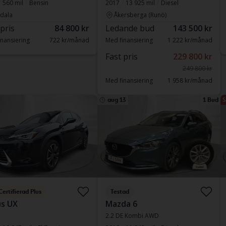
560 mil
Bensin
2017
13 925 mil
Diesel
dala
Åkersberga (Runö)
 pris
84 800 kr
Ledande bud
143 500 kr
nansiering
722 kr/månad
Med finansiering
1 222 kr/månad
Fast pris
229 800 kr
249 800 kr
Med finansiering
1 958 kr/månad
aug 13
1 Bud
S
Certifierad Plus
Testad
s UX
Mazda 6
2.2 DE Kombi AWD