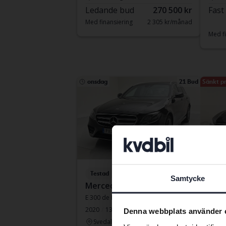
Ledande bud
270 500 kr
Fast
Med finansiering
2 305 kr/månad
Med fi
onsdag
21 Bud
Sänkt pr
Testad
Test
Samtycke
Mercedes E-Klass
Volv
E 300 de Kombi 316hk
V60 B
2020
13 437 mil
El/Diesel
2022
Denna webbplats använder 
Svedala
Kun