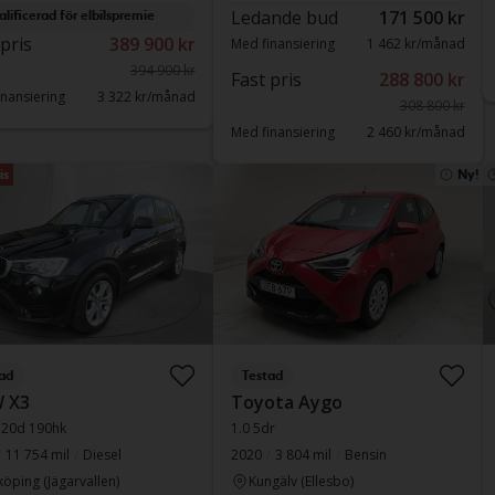
Ledande bud
171 500 kr
alificerad för elbilspremie
 pris
389 900 kr
Med finansiering
1 462 kr/månad
394 900 kr
Fast pris
288 800 kr
nansiering
3 322 kr/månad
308 800 kr
Med finansiering
2 460 kr/månad
is
Ny!
ad
Testad
 X3
Toyota Aygo
e20d 190hk
1.0 5dr
11 754 mil
Diesel
2020
3 804 mil
Bensin
köping (Jägarvallen)
Kungälv (Ellesbo)