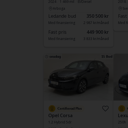
2024
1 469 mil
El/Diesel
2018
Arboga
Sve
Ledande bud
350 500 kr
Fast
Med finansiering
2 987 kr/månad
Med fi
Fast pris
449 900 kr
Med finansiering
3 833 kr/månad
onsdag
15 Bud
Certifierad Plus
Opel Corsa
Lexu
1.2 Hybrid 5dr
250h