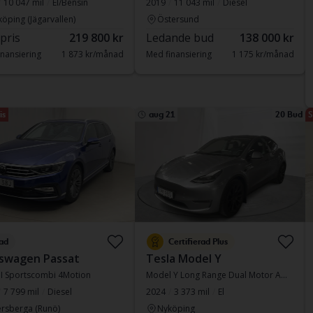
10 047 mil
El/Bensin
2019
11 043 mil
Diesel
köping (Jägarvallen)
Östersund
 pris
219 800 kr
Ledande bud
138 000 kr
nansiering
1 873 kr/månad
Med finansiering
1 175 kr/månad
is
aug 21
20 Bud
S
ad
Certifierad Plus
swagen Passat
Tesla Model Y
DI Sportscombi 4Motion
Model Y Long Range Dual Motor AWD
7 799 mil
Diesel
2024
3 373 mil
El
rsberga (Runö)
Nyköping