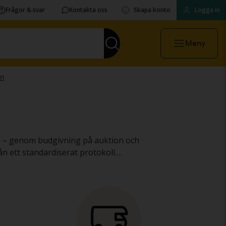
Frågor & svar
Kontakta oss
Skapa konto
Logga in
Meny
 och
ån ett standardiserat protokoll.
r
maskiner, tunga lastbilar
och