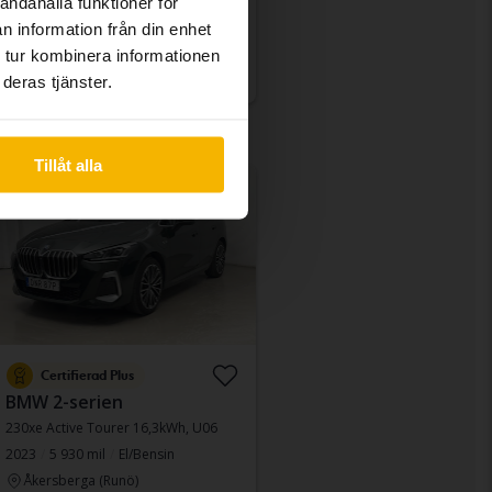
andahålla funktioner för
Fast pris
155 800 kr
n information från din enhet
159 800 kr
 tur kombinera informationen
Med finansiering
1 327 kr/månad
deras tjänster.
Tillåt alla
änkt pris
Certifierad Plus
BMW 2-serien
230xe Active Tourer 16,3kWh, U06
2023
5 930 mil
El/Bensin
Åkersberga (Runö)