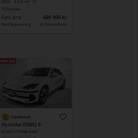
2024
4 618 mil
El
Svedala
Fast pris
489 900 kr
Med finansiering
4 174 kr/månad
änkt pris
Certifierad
Hyundai IONIQ 6
IONIQ 6 77kWh AWD