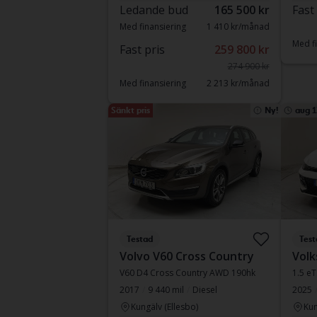
Ledande bud
165 500 kr
Fast
Med finansiering
1 410 kr/månad
Med fi
Fast pris
259 800 kr
274 900 kr
Med finansiering
2 213 kr/månad
Sänkt pris
Ny!
aug 1
Testad
Test
Volvo V60 Cross Country
Volk
V60 D4 Cross Country AWD 190hk
1.5 e
2017
9 440 mil
Diesel
2025
Kungälv (Ellesbo)
Kun