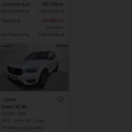
Ledande bud
192 500 kr
Med finansiering
1 640 kr/månad
Fast pris
269 800 kr
276 800 kr
Med finansiering
2 299 kr/månad
aug 13
24 Bud
Testad
Volvo XC40
D4 AWD 190hk
2019
13 414 mil
Diesel
Linköping (Jägarvallen)