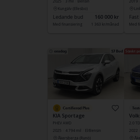
2025
3 mil
Bensin
2019
Kungälv (Ellesbo)
Lin
Ledande bud
160 000 kr
Fast
Med finansiering
1 363 kr/månad
Med fi
onsdag
17 Bud
Sänkt pr
Certifierad Plus
Test
KIA Sportage
Volk
PHEV AWD
2.0 T
2025
4 794 mil
El/Bensin
2022
Åkersberga (Runö)
Åke