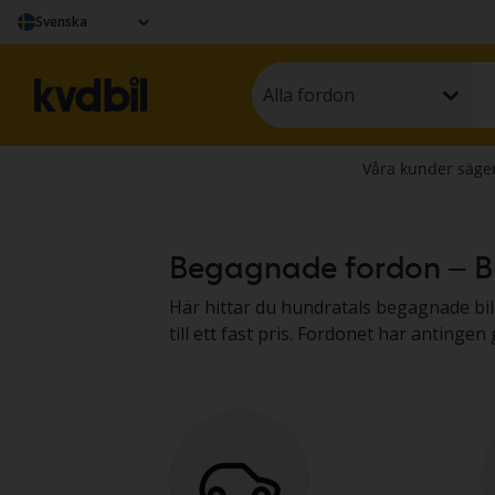
Svenska
Alla fordon
Begagnade fordon – Bu
Här hittar du hundratals begagnade bilar, lätta last
till ett fast pris. Fordonet har anting
Resultatet presenterar vi i fordonsbes
fritidsfordon.