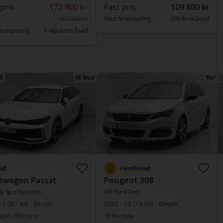
 pris
173 800 kr
Fast pris
109 800 kr
189 800 kr
Med finansiering
935 kr/månad
nansiering
1 480 kr/månad
3
16 Bud
Ny!
ad
Certifierad
swagen Passat
Peugeot 308
TSI Sportscombi
SW PureTech
1 087 mil
Bensin
2020
10 118 mil
Bensin
gälv (Ellesbo)
Svedala