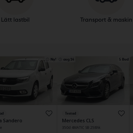
Lätt lastbil
Transport & maskin
Ny!
aug 14
5 Bud
ad
Testad
a Sandero
Mercedes CLS
Ce
350d 4MATIC SB 258hk