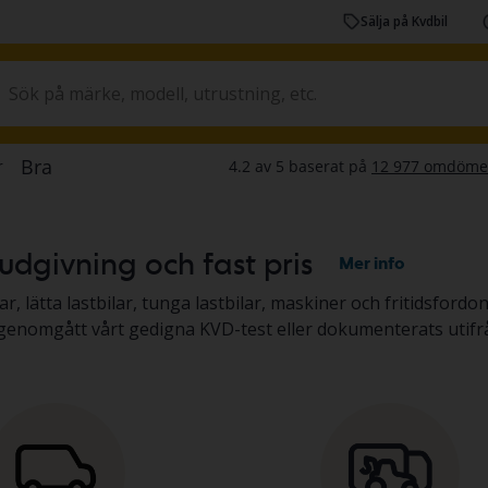
Sälja på Kvdbil
dgivning och fast pris
Mer info
bilar, tunga lastbilar, maskiner och fritidsfordon – genom budgivning på auktion
en genomgått vårt gedigna KVD-test eller dokumenterats utifr
krivningen. Läs mer om att köpa
bilar och lätta lastbilar
elle