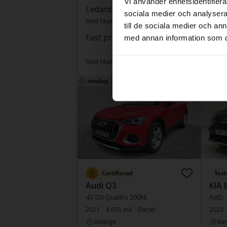
Vi använder enhetsidentifierar
Ledande bud
175 500 kr
Fast
sociala medier och analysera 
Med finansiering
1 495 kr/månad
till de sociala medier och a
Med fi
Fast pris
266 800 kr
med annan information som du 
282 800 kr
Med finansiering
2 273 kr/månad
onsdag
1 Bud
Sänkt pr
Certifierad
Test
Audi Q3
KIA 
40 TDI Quattro 200hk
AWD
2021
8 635 mil
Diesel
2023
Getinge
Kun