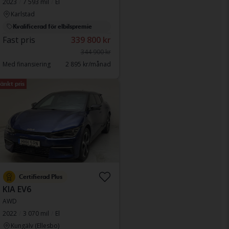
2023
7 593 mil
El
Karlstad
Kvalificerad för elbilspremie
Fast pris
339 800 kr
344 900 kr
Med finansiering
2 895 kr/månad
änkt pris
Certifierad Plus
KIA EV6
AWD
2022
3 070 mil
El
Kungälv (Ellesbo)