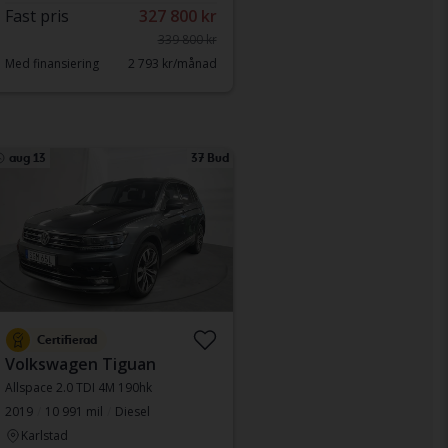
Fast pris
327 800 kr
339 800 kr
Med finansiering
2 793 kr/månad
aug 13
37 Bud
Certifierad
Volkswagen Tiguan
Allspace 2.0 TDI 4M 190hk
2019
10 991 mil
Diesel
Karlstad