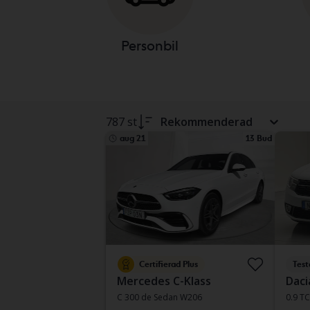
Personbil
787 st
Rekommenderad
aug 21
13 Bud
Certifierad Plus
Test
Mercedes C-Klass
Daci
C 300 de Sedan W206
0.9 T