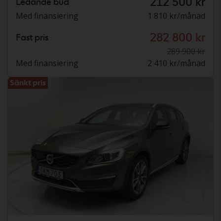
212 500 kr
Ledande bud
Med finansiering
1 810 kr/månad
282 800 kr
Fast pris
289 900 kr
Med finansiering
2 410 kr/månad
Sänkt pris