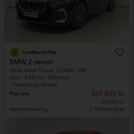
Certifierad Plus
BMW 2-serien
230xe Active Tourer 16,3kWh, U06
2023
5 930 mil
El/Bensin
Åkersberga (Runö)
327 800 kr
Fast pris
339 800 kr
Med finansiering
2 793 kr/månad