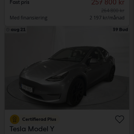
257 800 kr
Fast pris
264 800 kr
Med finansiering
2 197 kr/månad
aug 21
39 Bud
Certifierad Plus
Tesla Model Y