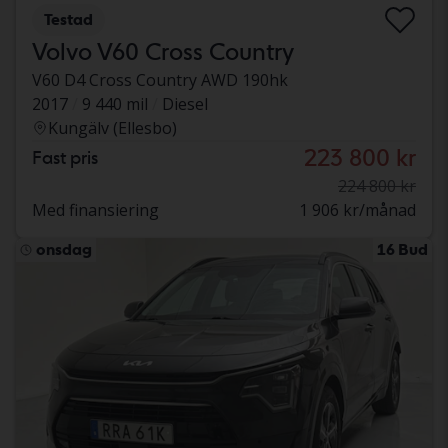
Testad
Volvo V60 Cross Country
V60 D4 Cross Country AWD 190hk
2017
9 440 mil
Diesel
Kungälv (Ellesbo)
223 800 kr
Fast pris
224 800 kr
Med finansiering
1 906 kr/månad
onsdag
16 Bud