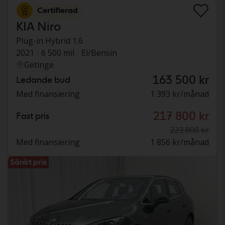
Certifierad
KIA Niro
Plug-in Hybrid 1.6
2021
6 500 mil
El/Bensin
Getinge
163 500 kr
Ledande bud
Med finansiering
1 393 kr/månad
217 800 kr
Fast pris
223 800 kr
Med finansiering
1 856 kr/månad
Sänkt pris