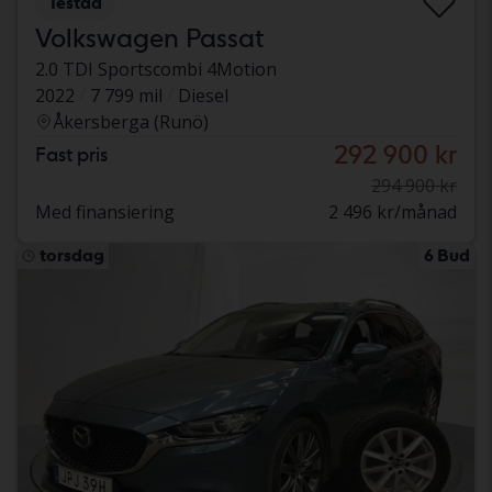
Testad
Volkswagen Passat
2.0 TDI Sportscombi 4Motion
2022
7 799 mil
Diesel
Åkersberga (Runö)
292 900 kr
Fast pris
294 900 kr
Med finansiering
2 496 kr/månad
torsdag
6 Bud