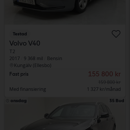
Testad
Volvo V40
T2
2017
9 368 mil
Bensin
Kungälv (Ellesbo)
155 800 kr
Fast pris
159 800 kr
Med finansiering
1 327 kr/månad
onsdag
35 Bud