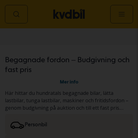
Alla fordon
Begagnade fordon – Budgivning och
fast pris
Mer info
Här hittar du hundratals begagnade bilar, lätta
lastbilar, tunga lastbilar, maskiner och fritidsfordon –
genom budgivning på auktion och till ett fast pris.
Fordonet har antingen genomgått vårt gedigna KVD-
test eller dokumenterats utifrån ett standardiserat
Personbil
protokoll. Resultatet presenterar vi i
fordonsbeskrivningen. Läs mer om att köpa
bilar och