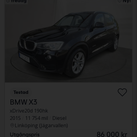
fredag
Ny!
Testad
BMW X3
xDrive20d 190hk
2015
11 754 mil
Diesel
Linköping (Jägarvallen)
86 000 kr
Utgångspris