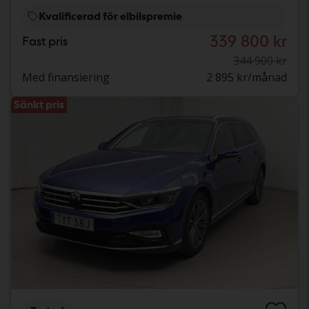
Kvalificerad för elbilspremie
339 800 kr
Fast pris
344 900 kr
Med finansiering
2 895 kr/månad
Sänkt pris