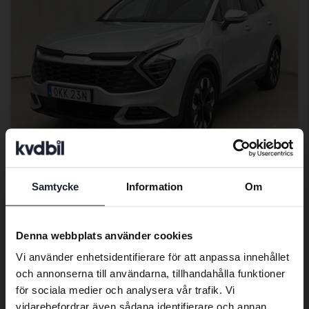
Certifierad Plus
Samtycke
Information
Om
Preferred language
KIA Sportage
PHEV AWD
We have detected that your browser
Denna webbplats använder cookies
2025
4 794 mil
El/Bensin
has other language preferences than
Åkersberga (Runö)
Vi använder enhetsidentifierare för att anpassa innehållet
Swedish. To better service our friends
300 500 kr
Ledande bud
och annonserna till användarna, tillhandahålla funktioner
abroad we have an English language
för sociala medier och analysera vår trafik. Vi
Med finansiering
2 561 kr/månad
site (kvdcars.com) that contains all the
vidarebefordrar även sådana identifierare och annan