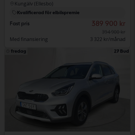
Kungälv (Ellesbo)
Kvalificerad för elbilspremie
389 900 kr
Fast pris
394 900 kr
Med finansiering
3 322 kr/månad
fredag
27 Bud