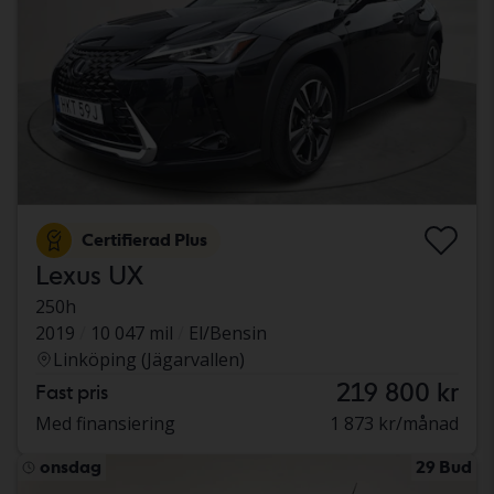
Certifierad Plus
Lexus UX
250h
2019
10 047 mil
El/Bensin
Linköping (Jägarvallen)
219 800 kr
Fast pris
Med finansiering
1 873 kr/månad
onsdag
29 Bud