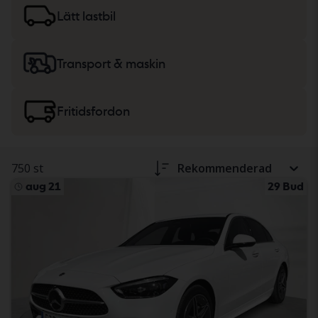
lätta lastbilar
eller
maskiner, tunga lastbilar
och
Lätt lastbil
fritidsfordon.
Transport & maskin
Fritidsfordon
750 st
Rekommenderad
aug 21
29 Bud