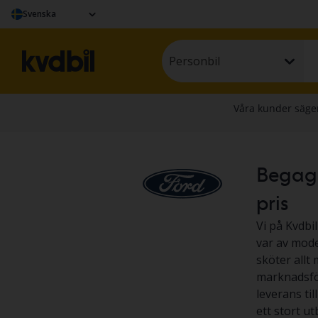
Svenska
Personbil
Begagna
pris
Vi på Kvdbil
var av model
sköter allt 
marknadsför
leverans til
ett stort u