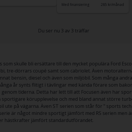
Med finansiering
285 kr/månad
Du ser nu 3 av 3 träffar
om skulle bli ersättare till den mycket populära Ford Escort
, tre-dörrars coupé samt som cabriolet. Även motoralternat
nat bensin, diesel och även som miljöbil. Som många andra
a år synts flitigt i tävlingar med kända förare som bakom
genom tiderna. Detta har lett till att Focusen även har spo
en sportigare körupplevelse och med bland annat större tur
s bil ute på vägarna. Även ST serien som står för " sports t
erie är något mindre sportigt jämfört med RS serien men är t
er hästkrafter jämfört standardutförandet.