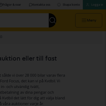
Frågor & svar
Kontakta oss
Skapa konto
Logga in
Meny
tion eller till fast
 sålde vi över 28 000 bilar varav flera
Ford Focus, det kan vi på Kvdbil. Vi
 in- och utvändig tvätt,
 utbetalning av dina pengar och
 Kvdbil det lätt för dig att välja bland
 våra auktioner varje år.