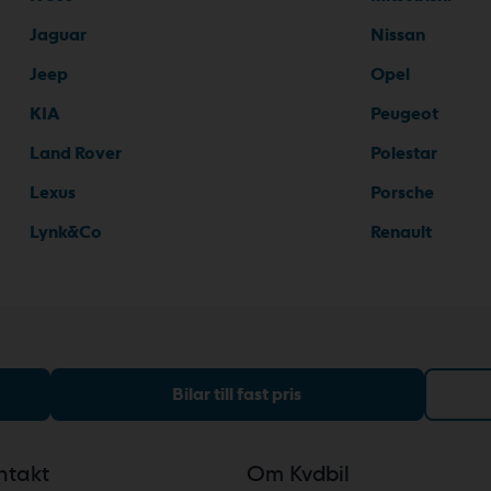
Jaguar
Nissan
Jeep
Opel
KIA
Peugeot
Land Rover
Polestar
Lexus
Porsche
Lynk&Co
Renault
Bilar till fast pris
ntakt
Om Kvdbil