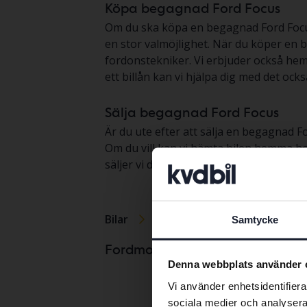
Köpa begagnad Ford Focus
Om du ska köpa en begagnad Ford Focus så
en stor valmöjlighet. När du köper en 
fordonstekniker. Vi erbjuder också heml
ett billån kan vi hjälpa dig med det också
Sälja begagnad Ford Focus
Är du ute efter att sälja en begagnad Fo
Om du vill kan vi hämta bilen hemma hos
säljer vi din bil genom vår marknadspl
Bilar
Ford
Focus
Samtycke
Ford C-Max
Fordmodeller
Denna webbplats använder 
Ford Fiesta
Vi använder enhetsidentifierar
Ford Focus
sociala medier och analysera 