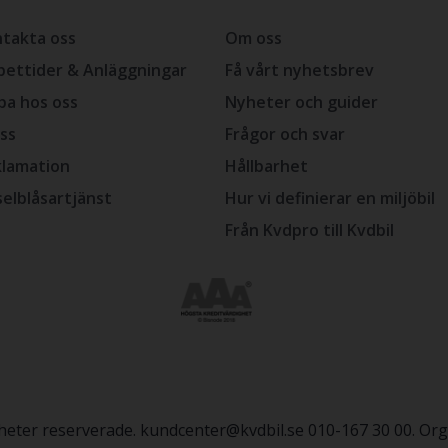
takta oss
Om oss
ettider & Anläggningar
Få vårt nyhetsbrev
ba hos oss
Nyheter och guider
ss
Frågor och svar
lamation
Hållbarhet
selblåsartjänst
Hur vi definierar en miljöbil
Från Kvdpro till Kvdbil
igheter reserverade. kundcenter@kvdbil.se 010-167 30 00. O