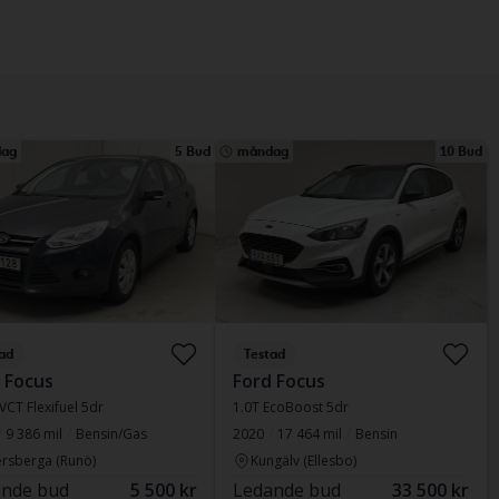
ag
5 Bud
måndag
10 Bud
ad
Testad
 Focus
Ford Focus
-VCT Flexifuel 5dr
1.0T EcoBoost 5dr
9 386 mil
Bensin/Gas
2020
17 464 mil
Bensin
rsberga (Runö)
Kungälv (Ellesbo)
nde bud
5 500 kr
Ledande bud
33 500 kr