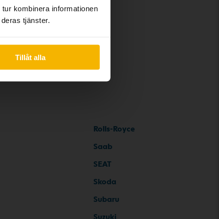
 tur kombinera informationen
deras tjänster.
Tillåt alla
Rolls-Royce
Saab
SEAT
Skoda
Subaru
Suzuki