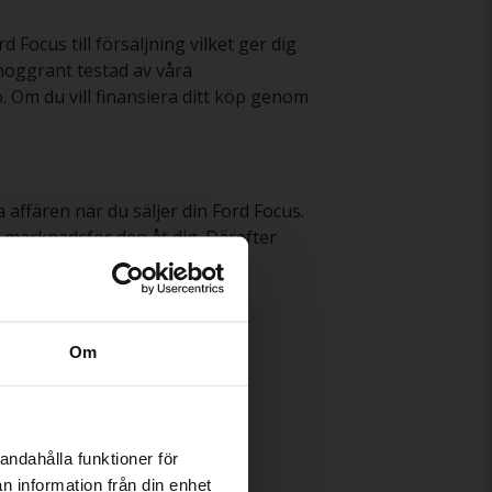
Focus till försäljning vilket ger dig
noggrant testad av våra
. Om du vill finansiera ditt köp genom
 affären när du säljer din Ford Focus.
h marknadsför den åt dig. Därefter
ocus
här
.
Om
Ford S-Max
andahålla funktioner för
n information från din enhet