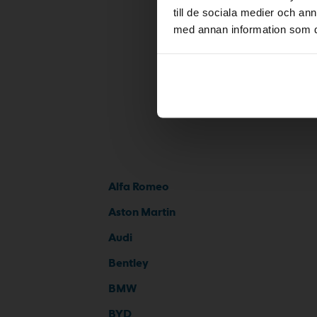
till de sociala medier och a
med annan information som du 
Alfa Romeo
Aston Martin
Audi
Bentley
BMW
BYD