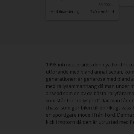
89 900 kr
Med finansiering
740 kr/månad
1998 introducerades den nya Ford Focus s
utförande med bland annat sedan, kombi
generationen är generösa med bland an
med rallysammanhang då man under mång
ansedd som en av de bästa rallyförarna 
som står för "rallysport" där man får 
chassi som gör bilen till en riktigt vas
en sportigare modell från Ford. Denna s
kick i motorn då den är utrustad med fl