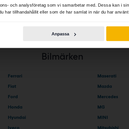
nnons- och analysföretag som vi samarbetar med. Dessa kan i sin
har tillhandahållit eller som de har samlat in när du har använt 
Continue in
Switch to...
Swedish
Anpassa
Bilmärken
Ferrari
Maserati
Fiat
Mazda
Ford
Mercedes
Honda
MG
Hyundai
MINI
Iveco
Mitsubishi