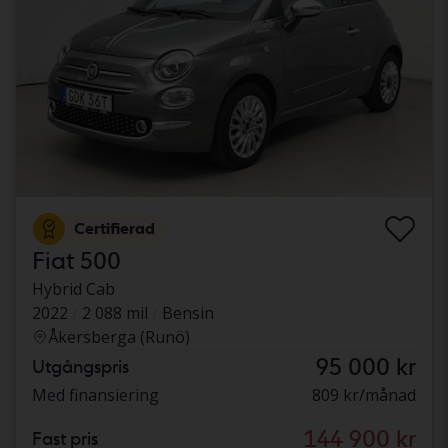
Certifierad
Fiat 500
Hybrid Cab
2022
2 088 mil
Bensin
Åkersberga (Runö)
95 000 kr
Utgångspris
Med finansiering
809 kr/månad
144 900 kr
Fast pris