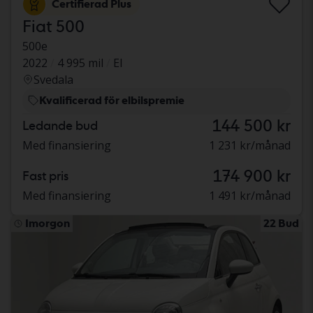
Certifierad Plus
Fiat 500
500e
2022
4 995 mil
El
Svedala
Kvalificerad för elbilspremie
144 500 kr
Ledande bud
Med finansiering
1 231 kr/månad
174 900 kr
Fast pris
Med finansiering
1 491 kr/månad
Imorgon
22 Bud