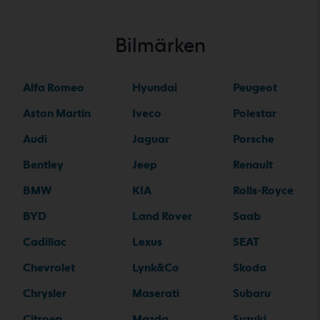
Bilmärken
Alfa Romeo
Hyundai
Peugeot
Aston Martin
Iveco
Polestar
Audi
Jaguar
Porsche
Bentley
Jeep
Renault
BMW
KIA
Rolls-Royce
BYD
Land Rover
Saab
Cadillac
Lexus
SEAT
Chevrolet
Lynk&Co
Skoda
Chrysler
Maserati
Subaru
Citroen
Mazda
Suzuki