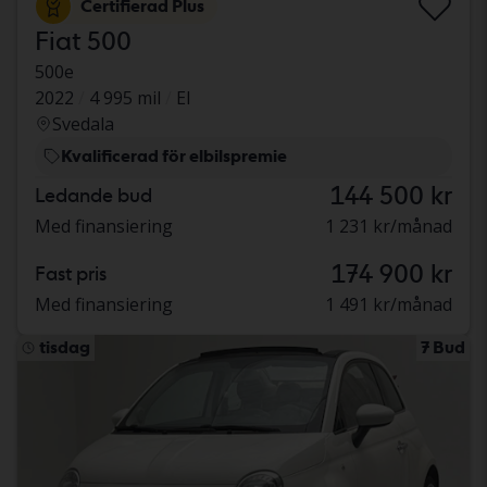
Certifierad Plus
Fiat 500
500e
2022
4 995 mil
El
Svedala
Kvalificerad för elbilspremie
144 500 kr
Ledande bud
Med finansiering
1 231 kr/månad
174 900 kr
Fast pris
Med finansiering
1 491 kr/månad
tisdag
7 Bud