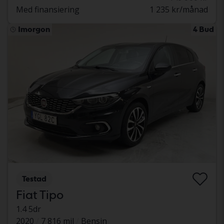
Med finansiering
1 235 kr/månad
Imorgon
4 Bud
Testad
Fiat Tipo
1.4 5dr
2020
7 816 mil
Bensin