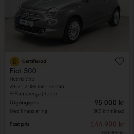
Certifierad
Fiat 500
Hybrid Cab
2022
2 088 mil
Bensin
Åkersberga (Runö)
95 000 kr
Utgångspris
Med finansiering
809 kr/månad
144 900 kr
Fast pris
149 900 kr