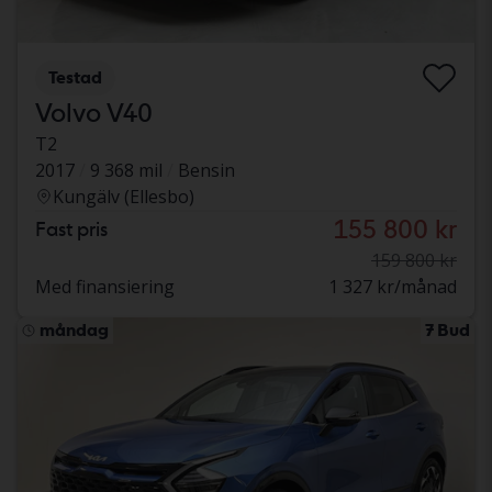
Testad
Volvo V40
T2
2017
9 368 mil
Bensin
Kungälv (Ellesbo)
155 800 kr
Fast pris
159 800 kr
Med finansiering
1 327 kr/månad
måndag
7 Bud