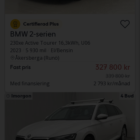
Certifierad Plus
BMW 2-serien
230xe Active Tourer 16,3kWh, U06
2023
5 930 mil
El/Bensin
Åkersberga (Runö)
327 800 kr
Fast pris
339 800 kr
Med finansiering
2 793 kr/månad
Imorgon
4 Bud