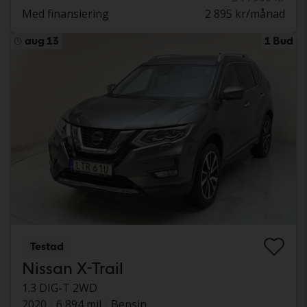
Med finansiering
2 895 kr/månad
aug 13
1 Bud
Testad
Nissan X-Trail
1.3 DIG-T 2WD
2020
6 894 mil
Bensin