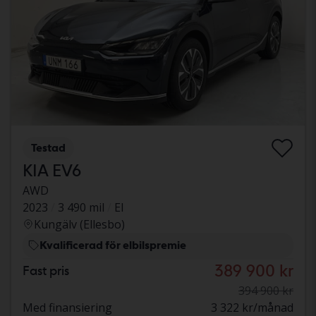
Testad
KIA EV6
AWD
2023
3 490 mil
El
Kungälv (Ellesbo)
Kvalificerad för elbilspremie
389 900 kr
Fast pris
394 900 kr
Med finansiering
3 322 kr/månad