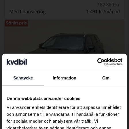
182 800 kr
Med finansiering
1 491 kr/månad
Sänkt pris
Samtycke
Information
Om
Preferred language
We have detected that your browser
Denna webbplats använder cookies
has other language preferences than
Vi använder enhetsidentifierare för att anpassa innehållet
Testad
Swedish. To better service our friends
och annonserna till användarna, tillhandahålla funktioner
abroad we have an English language
Volvo V60 Cross Country
för sociala medier och analysera vår trafik. Vi
site (kvdcars.com) that contains all the
V60 B4 Cross Country AWD 197hk
vidarebefordrar även sådana identifierare och annan