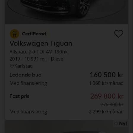
Certifierad
Volkswagen Tiguan
Allspace 2.0 TDI 4M 190hk
2019
10 991 mil
Diesel
Karlstad
160 500 kr
Ledande bud
Med finansiering
1 368 kr/månad
269 800 kr
Fast pris
276 800 kr
Med finansiering
2 299 kr/månad
Ny!