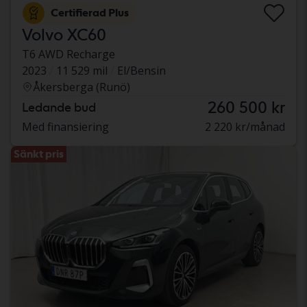
Certifierad Plus
Volvo XC60
T6 AWD Recharge
2023
11 529 mil
El/Bensin
Åkersberga (Runö)
260 500 kr
Ledande bud
Med finansiering
2 220 kr/månad
Sänkt pris