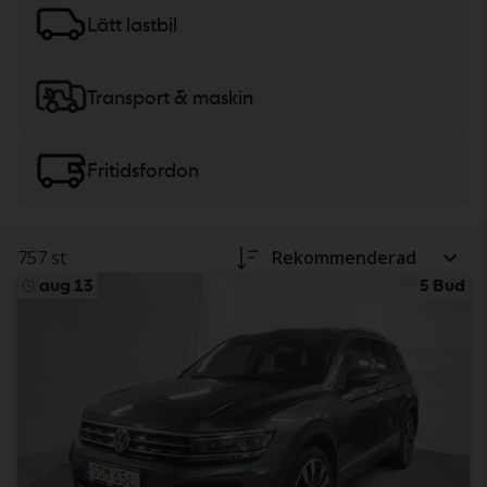
lätta lastbilar
eller
maskiner, tunga lastbilar
och
Lätt lastbil
fritidsfordon.
Transport & maskin
Fritidsfordon
757 st
Rekommenderad
aug 13
5 Bud