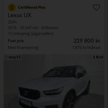
Certifierad Plus
Lexus UX
250h
2019
10 047 mil
El/Bensin
Linköping (Jägarvallen)
219 800 kr
Fast pris
Med finansiering
1 873 kr/månad
aug 13
1 Bud