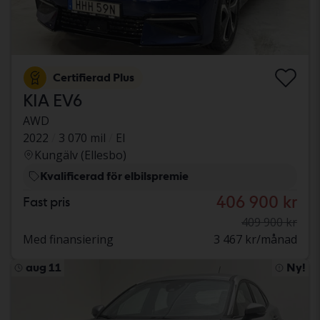
Certifierad Plus
KIA EV6
AWD
2022
3 070 mil
El
Kungälv (Ellesbo)
Kvalificerad för elbilspremie
406 900 kr
Fast pris
409 900 kr
Med finansiering
3 467 kr/månad
aug 11
Ny!