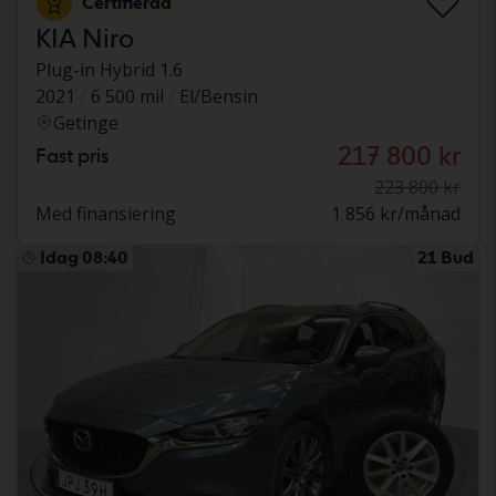
Certifierad
KIA Niro
Plug-in Hybrid 1.6
2021
6 500 mil
El/Bensin
Getinge
217 800 kr
Fast pris
223 800 kr
Med finansiering
1 856 kr/månad
Idag 08:40
21 Bud