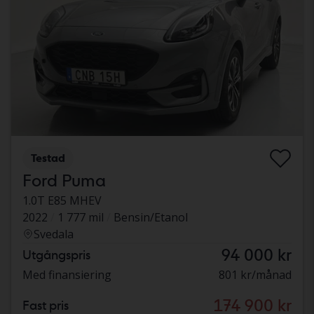
Testad
Ford Puma
1.0T E85 MHEV
2022
1 777 mil
Bensin/Etanol
Svedala
94 000 kr
Utgångspris
Med finansiering
801 kr/månad
174 900 kr
Fast pris