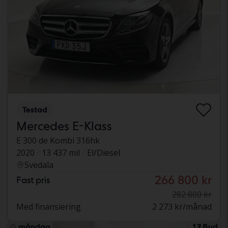
Testad
Mercedes E-Klass
E 300 de Kombi 316hk
2020
13 437 mil
El/Diesel
Svedala
266 800 kr
Fast pris
282 800 kr
Med finansiering
2 273 kr/månad
måndag
17 Bud