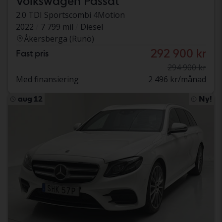
Volkswagen Passat
2.0 TDI Sportscombi 4Motion
2022
7 799 mil
Diesel
Åkersberga (Runö)
292 900 kr
Fast pris
294 900 kr
Med finansiering
2 496 kr/månad
aug 12
Ny!