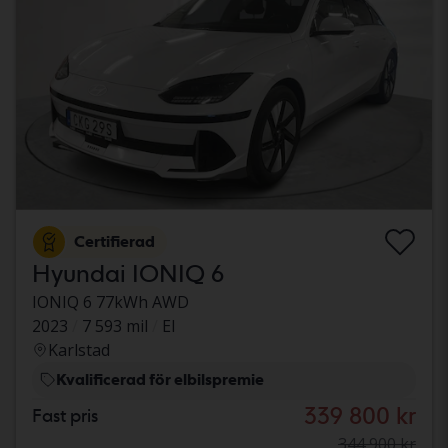
Certifierad
Hyundai IONIQ 6
IONIQ 6 77kWh AWD
2023
7 593 mil
El
Karlstad
Kvalificerad för elbilspremie
339 800 kr
Fast pris
344 900 kr