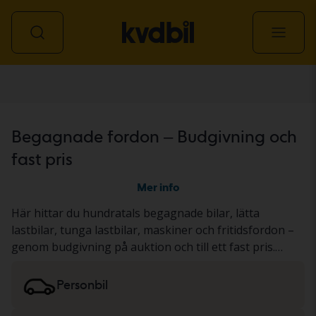
Alla fordon
Begagnade fordon – Budgivning och
fast pris
Mer info
Här hittar du hundratals begagnade bilar, lätta
lastbilar, tunga lastbilar, maskiner och fritidsfordon –
genom budgivning på auktion och till ett fast pris.
Fordonet har antingen genomgått vårt gedigna KVD-
test eller dokumenterats utifrån ett standardiserat
Personbil
protokoll. Resultatet presenterar vi i
fordonsbeskrivningen. Läs mer om att köpa
bilar och