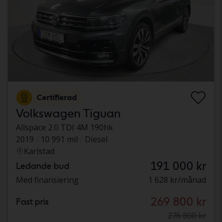
Certifierad
Volkswagen Tiguan
Allspace 2.0 TDI 4M 190hk
2019
10 991 mil
Diesel
Karlstad
191 000 kr
Ledande bud
Med finansiering
1 628 kr/månad
269 800 kr
Fast pris
276 800 kr