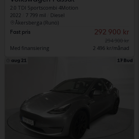
2.0 TDI Sportscombi 4Motion
2022
7 799 mil
Diesel
Åkersberga (Runö)
292 900 kr
Fast pris
294 900 kr
Med finansiering
2 496 kr/månad
aug 21
17 Bud