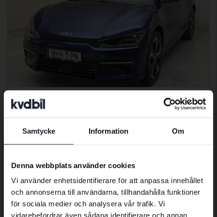
Certifierad Plus
KIA EV6
AWD
Samtycke
Information
Om
Preferred language
2022
3 070 mil
El
Kungälv (Ellesbo)
We have detected that your browser
Denna webbplats använder cookies
Kvalificerad för elbilspremie
has other language preferences than
Vi använder enhetsidentifierare för att anpassa innehållet
406 900 kr
Swedish. To better service our friends
Fast pris
och annonserna till användarna, tillhandahålla funktioner
abroad we have an English language
409 900 kr
för sociala medier och analysera vår trafik. Vi
site (kvdcars.com) that contains all the
Med finansiering
3 467 kr/månad
vidarebefordrar även sådana identifierare och annan