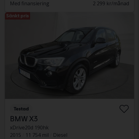
Med finansiering
2 299 kr/månad
Sänkt pris
Testad
BMW X3
xDrive20d 190hk
2015
11 754 mil
Diesel