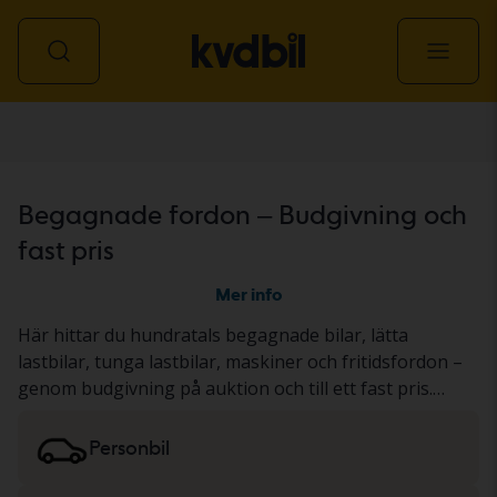
Alla fordon
Begagnade fordon – Budgivning och
fast pris
Mer info
Här hittar du hundratals begagnade bilar, lätta
lastbilar, tunga lastbilar, maskiner och fritidsfordon –
genom budgivning på auktion och till ett fast pris.
Fordonet har antingen genomgått vårt gedigna KVD-
test eller dokumenterats utifrån ett standardiserat
Personbil
protokoll. Resultatet presenterar vi i
fordonsbeskrivningen. Läs mer om att köpa
bilar och