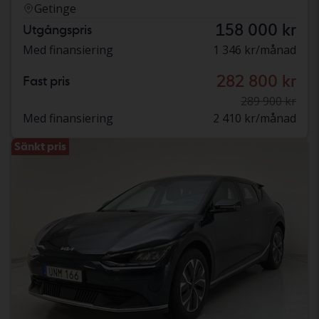
Getinge
158 000 kr
Utgångspris
Med finansiering
1 346 kr/månad
282 800 kr
Fast pris
289 900 kr
Med finansiering
2 410 kr/månad
Sänkt pris