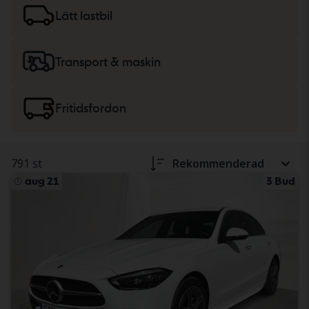
lätta lastbilar
eller
maskiner, tunga lastbilar
och
Lätt lastbil
fritidsfordon.
Transport & maskin
Fritidsfordon
791 st
Rekommenderad
aug 21
3 Bud