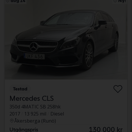
aug 14
Ny!
Testad
Mercedes CLS
350d 4MATIC SB 258hk
2017
13 925 mil
Diesel
Åkersberga (Runö)
130 000 kr
Utgångspris