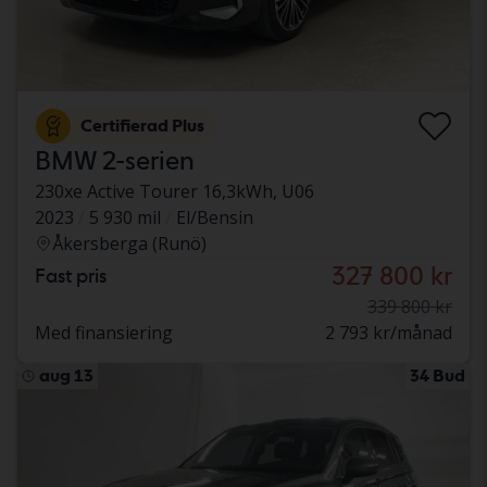
Certifierad Plus
BMW 2-serien
230xe Active Tourer 16,3kWh, U06
2023
5 930 mil
El/Bensin
Åkersberga (Runö)
327 800 kr
Fast pris
339 800 kr
Med finansiering
2 793 kr/månad
aug 13
34 Bud