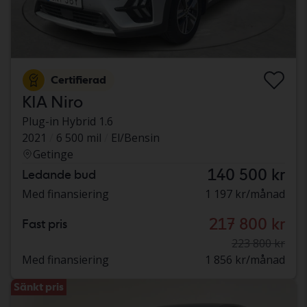
Certifierad
KIA Niro
Plug-in Hybrid 1.6
2021
6 500 mil
El/Bensin
Getinge
140 500 kr
Ledande bud
Med finansiering
1 197 kr/månad
217 800 kr
Fast pris
223 800 kr
Med finansiering
1 856 kr/månad
Sänkt pris