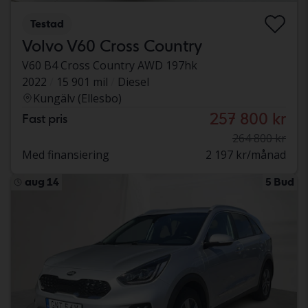
Testad
Volvo V60 Cross Country
V60 B4 Cross Country AWD 197hk
2022
15 901 mil
Diesel
Kungälv (Ellesbo)
257 800 kr
Fast pris
264 800 kr
Med finansiering
2 197 kr/månad
aug 14
5 Bud