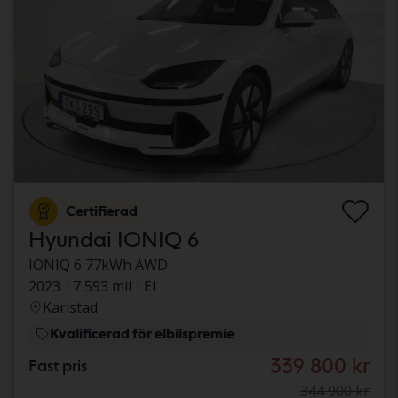
Certifierad
Hyundai IONIQ 6
IONIQ 6 77kWh AWD
2023
7 593 mil
El
Karlstad
Kvalificerad för elbilspremie
339 800 kr
Fast pris
344 900 kr