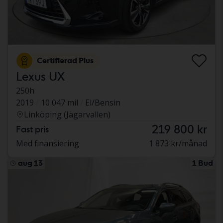
Certifierad Plus
Lexus UX
250h
2019
10 047 mil
El/Bensin
Linköping (Jägarvallen)
219 800 kr
Fast pris
Med finansiering
1 873 kr/månad
aug 13
1 Bud