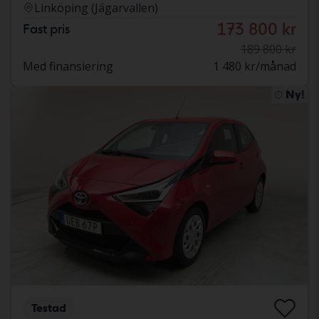
Linköping (Jägarvallen)
173 800 kr
Fast pris
189 800 kr
Med finansiering
1 480 kr/månad
Ny!
Testad