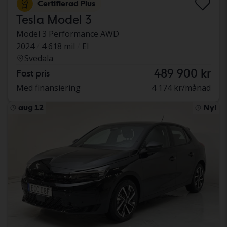
Certifierad Plus
Tesla Model 3
Model 3 Performance AWD
2024
4 618 mil
El
Svedala
489 900 kr
Fast pris
Med finansiering
4 174 kr/månad
aug 12
Ny!