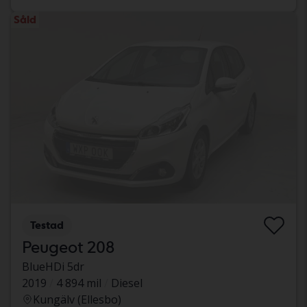
Såld
Testad
Peugeot 208
BlueHDi 5dr
2019
4 894 mil
Diesel
Kungälv (Ellesbo)