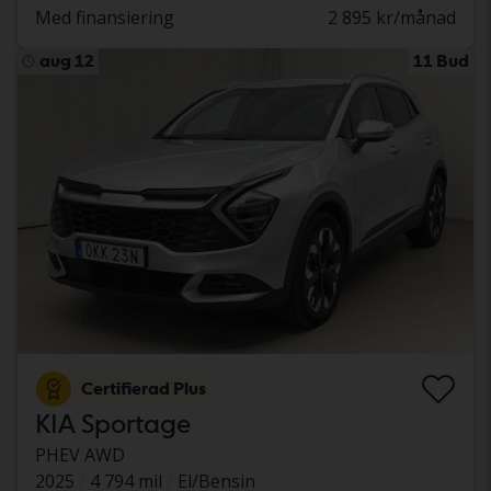
Med finansiering
2 895 kr/månad
aug 12
11 Bud
Certifierad Plus
KIA Sportage
PHEV AWD
2025
4 794 mil
El/Bensin