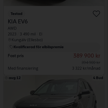
Testad
KIA EV6
AWD
2023
3 490 mil
El
Kungälv (Ellesbo)
Kvalificerad för elbilspremie
389 900 kr
Fast pris
394 900 kr
Med finansiering
3 322 kr/månad
aug 12
4 Bud