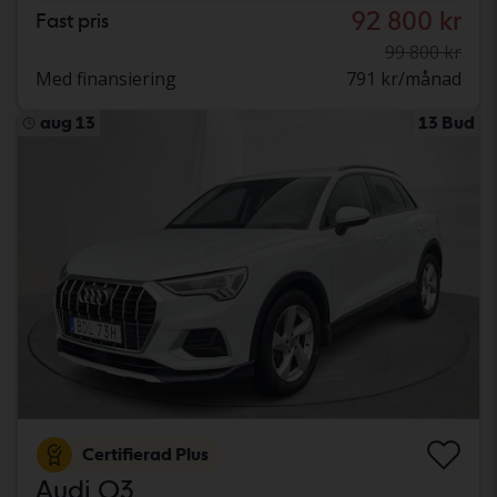
92 800 kr
Fast pris
99 800 kr
Med finansiering
791 kr/månad
aug 13
13 Bud
Certifierad Plus
Audi Q3