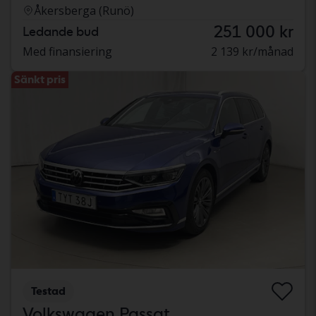
Åkersberga (Runö)
251 000 kr
Ledande bud
Med finansiering
2 139 kr/månad
Sänkt pris
Testad
Volkswagen Passat