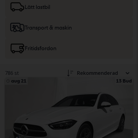
lätta lastbilar
eller
maskiner, tunga lastbilar
och
Lätt lastbil
fritidsfordon.
Transport & maskin
Fritidsfordon
786 st
Rekommenderad
aug 21
13 Bud