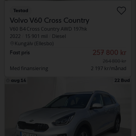
Testad
Volvo V60 Cross Country
V60 B4 Cross Country AWD 197hk
2022
15 901 mil
Diesel
Kungälv (Ellesbo)
257 800 kr
Fast pris
264 800 kr
Med finansiering
2 197 kr/månad
aug 14
22 Bud