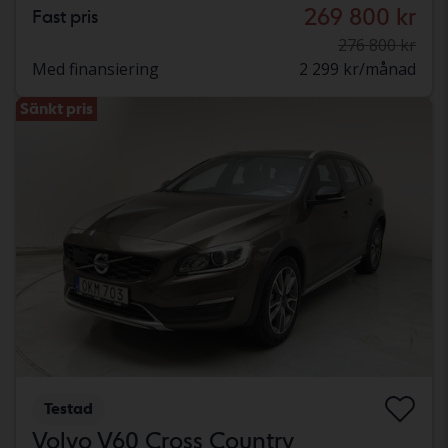
269 800 kr
Fast pris
276 800 kr
Med finansiering
2 299 kr/månad
Sänkt pris
Testad
Volvo V60 Cross Country