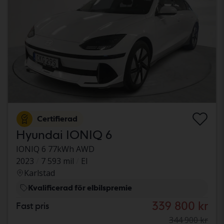
Certifierad
Hyundai IONIQ 6
IONIQ 6 77kWh AWD
2023
7 593 mil
El
Karlstad
Kvalificerad för elbilspremie
339 800 kr
Fast pris
344 900 kr