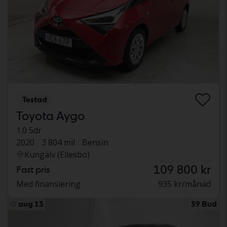
Testad
Toyota Aygo
1.0 5dr
2020
3 804 mil
Bensin
Kungälv (Ellesbo)
109 800 kr
Fast pris
Med finansiering
935 kr/månad
aug 13
39 Bud