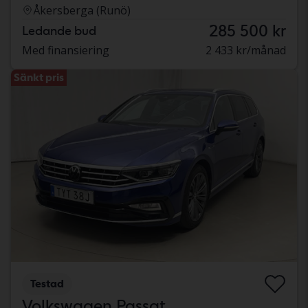
Åkersberga (Runö)
285 500 kr
Ledande bud
Med finansiering
2 433 kr/månad
Sänkt pris
Testad
Volkswagen Passat