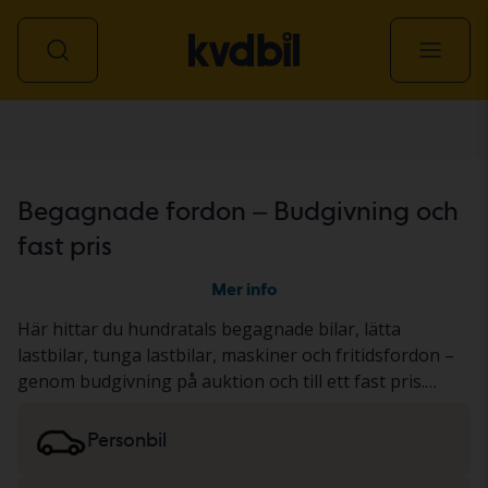
Alla fordon
Begagnade fordon – Budgivning och
fast pris
Mer info
Här hittar du hundratals begagnade bilar, lätta
lastbilar, tunga lastbilar, maskiner och fritidsfordon –
genom budgivning på auktion och till ett fast pris.
Fordonet har antingen genomgått vårt gedigna KVD-
test eller dokumenterats utifrån ett standardiserat
Personbil
protokoll. Resultatet presenterar vi i
fordonsbeskrivningen. Läs mer om att köpa
bilar och