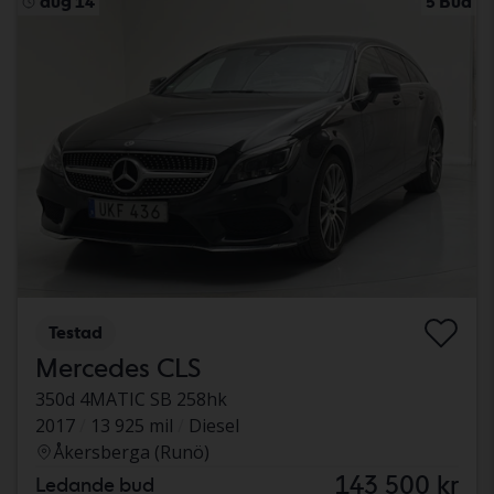
aug 14
5 Bud
Testad
Mercedes CLS
350d 4MATIC SB 258hk
2017
13 925 mil
Diesel
Åkersberga (Runö)
143 500 kr
Ledande bud