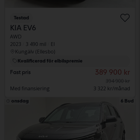
Testad
KIA EV6
AWD
2023
3 490 mil
El
Kungälv (Ellesbo)
Kvalificerad för elbilspremie
389 900 kr
Fast pris
394 900 kr
Med finansiering
3 322 kr/månad
onsdag
6 Bud