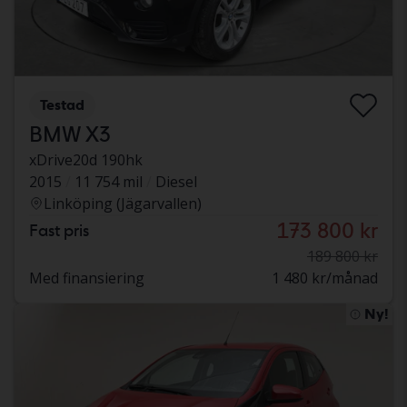
Testad
BMW X3
xDrive20d 190hk
2015
11 754 mil
Diesel
Linköping (Jägarvallen)
173 800 kr
Fast pris
189 800 kr
Med finansiering
1 480 kr/månad
Ny!