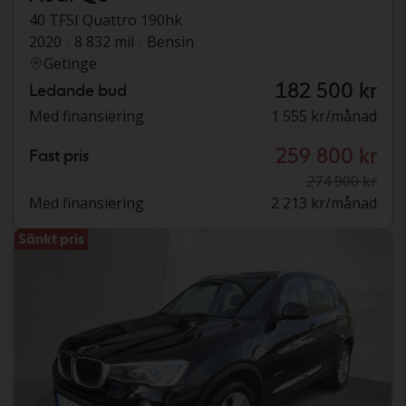
40 TFSI Quattro 190hk
2020
8 832 mil
Bensin
Getinge
182 500 kr
Ledande bud
Med finansiering
1 555 kr/månad
259 800 kr
Fast pris
274 900 kr
Med finansiering
2 213 kr/månad
Sänkt pris