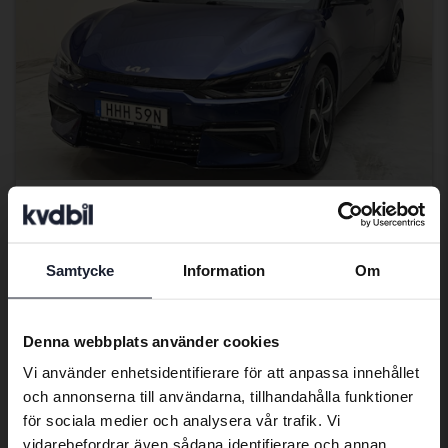
Certifierad Plus
KIA EV6
AWD
Samtycke
Information
Om
Preferred language
2022
3 070 mil
El
Kungälv (Ellesbo)
We have detected that your browser
Denna webbplats använder cookies
Kvalificerad för elbilspremie
has other language preferences than
Vi använder enhetsidentifierare för att anpassa innehållet
406 900 kr
Swedish. To better service our friends
Fast pris
och annonserna till användarna, tillhandahålla funktioner
abroad we have an English language
409 900 kr
för sociala medier och analysera vår trafik. Vi
site (kvdcars.com) that contains all the
Med finansiering
3 467 kr/månad
vidarebefordrar även sådana identifierare och annan