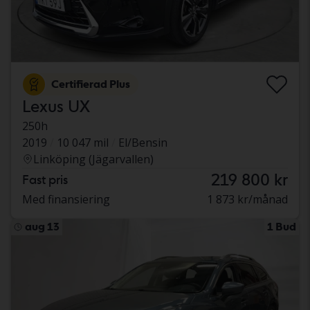
Certifierad Plus
Lexus UX
250h
2019
10 047 mil
El/Bensin
Linköping (Jägarvallen)
219 800 kr
Fast pris
Med finansiering
1 873 kr/månad
aug 13
1 Bud