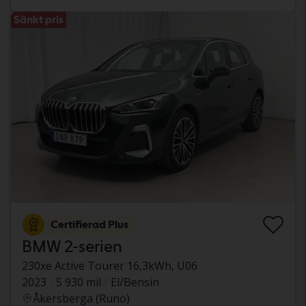
Sänkt pris
Certifierad Plus
BMW 2-serien
230xe Active Tourer 16,3kWh, U06
2023
5 930 mil
El/Bensin
Åkersberga (Runö)