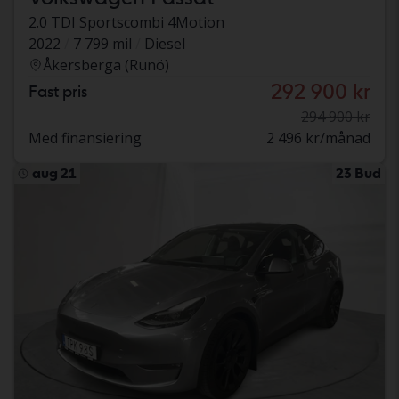
2.0 TDI Sportscombi 4Motion
2022
7 799 mil
Diesel
Åkersberga (Runö)
292 900 kr
Fast pris
294 900 kr
Med finansiering
2 496 kr/månad
aug 21
23 Bud