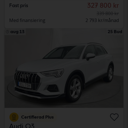
327 800 kr
Fast pris
339 800 kr
Med finansiering
2 793 kr/månad
aug 13
25 Bud
Certifierad Plus
Audi Q3