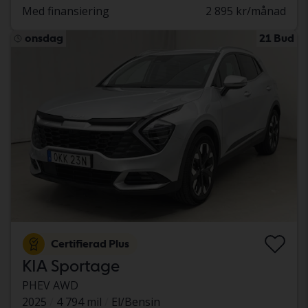
Med finansiering
2 895 kr/månad
onsdag
21 Bud
Certifierad Plus
KIA Sportage
PHEV AWD
2025
4 794 mil
El/Bensin