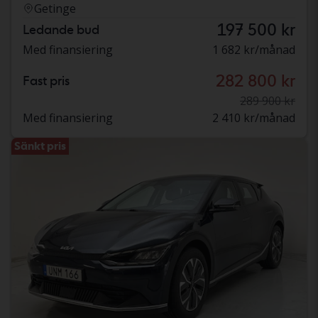
Getinge
197 500 kr
Ledande bud
Med finansiering
1 682 kr/månad
282 800 kr
Fast pris
289 900 kr
Med finansiering
2 410 kr/månad
Sänkt pris