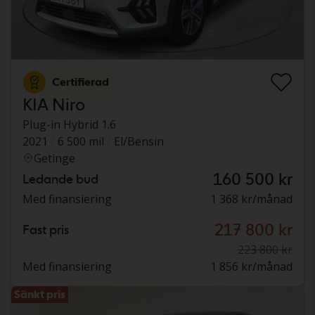
Certifierad
KIA Niro
Plug-in Hybrid 1.6
2021
6 500 mil
El/Bensin
Getinge
160 500 kr
Ledande bud
Med finansiering
1 368 kr/månad
217 800 kr
Fast pris
223 800 kr
Med finansiering
1 856 kr/månad
Sänkt pris