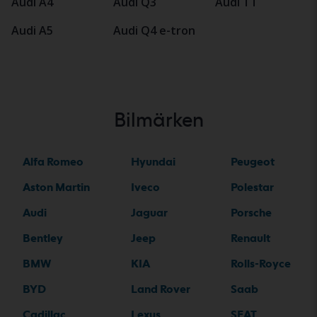
Audi A4
Audi Q3
Audi TT
Audi A5
Audi Q4 e-tron
Bilmärken
Alfa Romeo
Hyundai
Peugeot
Aston Martin
Iveco
Polestar
Audi
Jaguar
Porsche
Bentley
Jeep
Renault
BMW
KIA
Rolls-Royce
BYD
Land Rover
Saab
Cadillac
Lexus
SEAT