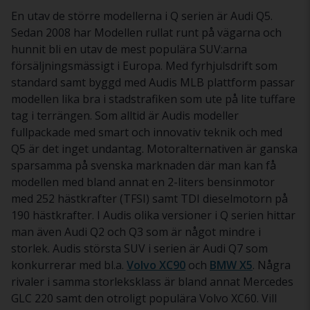
En utav de större modellerna i Q serien är Audi Q5.
Sedan 2008 har Modellen rullat runt på vägarna och
hunnit bli en utav de mest populära SUV:arna
försäljningsmässigt i Europa. Med fyrhjulsdrift som
standard samt byggd med Audis MLB plattform passar
modellen lika bra i stadstrafiken som ute på lite tuffare
tag i terrängen. Som alltid är Audis modeller
fullpackade med smart och innovativ teknik och med
Q5 är det inget undantag. Motoralternativen är ganska
sparsamma på svenska marknaden där man kan få
modellen med bland annat en 2-liters bensinmotor
med 252 hästkrafter (TFSI) samt TDI dieselmotorn på
190 hästkrafter. I Audis olika versioner i Q serien hittar
man även Audi Q2 och Q3 som är något mindre i
storlek. Audis största SUV i serien är Audi Q7 som
konkurrerar med bl.a.
Volvo XC90
och
BMW X5
. Några
rivaler i samma storleksklass är bland annat Mercedes
GLC 220 samt den otroligt populära Volvo XC60. Vill