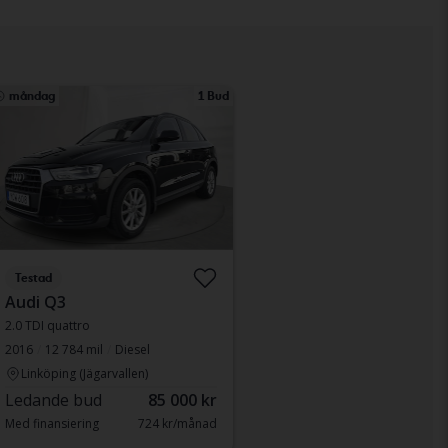
måndag
1 Bud
Testad
Audi Q3
2.0 TDI quattro
2016
12 784 mil
Diesel
Linköping (Jägarvallen)
Ledande bud
85 000 kr
Med finansiering
724 kr/månad