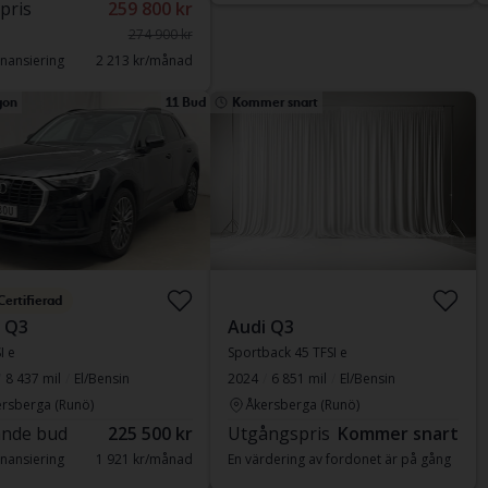
 pris
259 800 kr
274 900 kr
nansiering
2 213 kr/månad
gon
11 Bud
Kommer snart
Certifierad
 Q3
Audi Q3
I e
Sportback 45 TFSI e
8 437 mil
El/Bensin
2024
6 851 mil
El/Bensin
rsberga (Runö)
Åkersberga (Runö)
nde bud
225 500 kr
Utgångspris
Kommer snart
nansiering
1 921 kr/månad
En värdering av fordonet är på gång