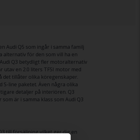
len Audi Q5 som ingår i samma familj
 alternativ för den som vill ha en
Audi Q3 betydligt fler motoralternativ
r utav en 2.0 liters TFSI motor med
å det tillåter olika köregenskaper.
 S-line paketet. Även några olika
igare detaljer på interiören. Q3
er som är i samma klass som Audi Q3
till försäljning vilket ger dig en
grant testad av våra