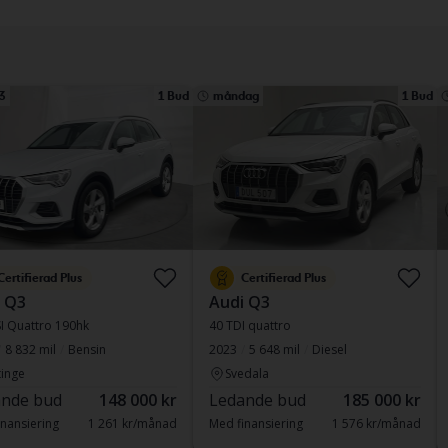
3
1 Bud
måndag
1 Bud
Certifierad Plus
Certifierad Plus
 Q3
Audi Q3
I Quattro 190hk
40 TDI quattro
8 832 mil
Bensin
2023
5 648 mil
Diesel
inge
Svedala
nde bud
148 000 kr
Ledande bud
185 000 kr
nansiering
1 261 kr/månad
Med finansiering
1 576 kr/månad