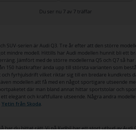
Du ser nu 7 av 7 träffar
ch SUV-serien är Audi Q3. Tre år efter att den större model
t mindre modell. Hittills har Audi modellen hunnit bli ett bra
 terräng. Jämfört med de större modellerna Q5 och Q7 så har 
n 150 hästkrafter ända upp till största varianten som bestå
och fyrhjulsdrift vilket riktar sig till en bredare kundkrets d
s även modellen att få med en något sportigare utseende med
ortpaketet där man bland annat hittar sportstolar och sport
ett elegant och kraftfullare utseende. Några andra modell
h
Yetin från Skoda
.
r du hittat rätt. Vi på Kvdbil har ett stort utbud av Audi Q3 
agnad bil genom oss kan du känna dig trygg i att den är nog