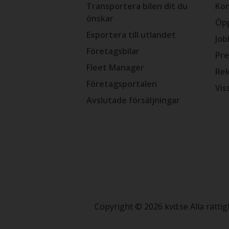
Transportera bilen dit du
Kon
önskar
Öpp
Exportera till utlandet
Job
Företagsbilar
Pre
Fleet Manager
Rek
Företagsportalen
Vis
Avslutade försäljningar
Copyright © 2026 kvd.se Alla rätt