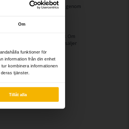
. Om du vill finansiera ditt köp genom
Om
ffären när du säljer din Audi Q3. Om
knadsför den åt dig. Därefter säljer
andahålla funktioner för
n information från din enhet
 tur kombinera informationen
deras tjänster.
Audi R8
Tillåt alla
Audi TT