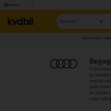
Svenska
Personbil
Begagna
Vi på Kvdbil
av modellen 
med att säl
potentiella 
du istället 
säljer mång