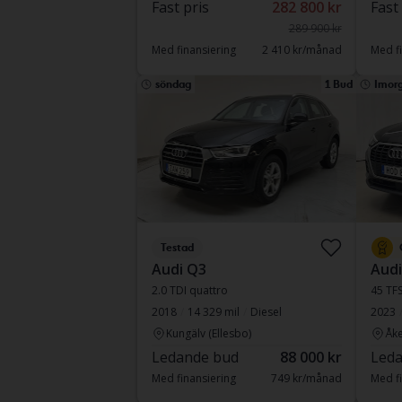
Fast pris
282 800 kr
Fast
289 900 kr
Med finansiering
2 410 kr/månad
Med fi
söndag
1 Bud
Imor
Testad
Audi Q3
Audi
2.0 TDI quattro
45 TFS
2018
14 329 mil
Diesel
2023
Kungälv (Ellesbo)
Åke
Ledande bud
88 000 kr
Leda
Med finansiering
749 kr/månad
Med fi