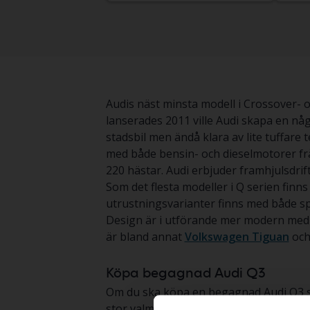
Audis näst minsta modell i Crossover- o
lanserades 2011 ville Audi skapa en någo
stadsbil men ändå klara av lite tuffare
med både bensin- och dieselmotorer frå
220 hästar. Audi erbjuder framhjulsdrift 
Som det flesta modeller i Q serien finn
utrustningsvarianter finns med både sp
Design är i utförande mer modern med 
är bland annat
Volkswagen Tiguan
oc
Köpa begagnad Audi Q3
Om du ska köpa en begagnad Audi Q3 så ha
stor valmöjlighet. När du köper en beg