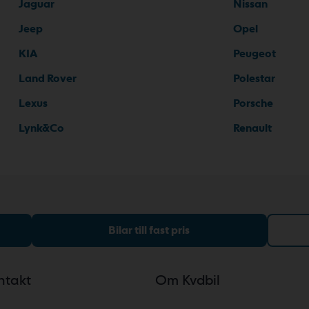
Jaguar
Nissan
Jeep
Opel
KIA
Peugeot
Land Rover
Polestar
Lexus
Porsche
Lynk&Co
Renault
Bilar till fast pris
ntakt
Om Kvdbil