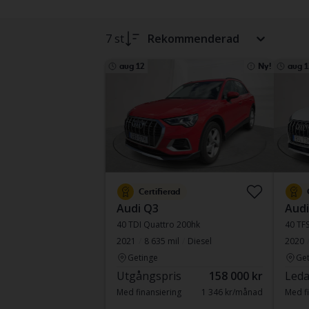
7 st
Rekommenderad
aug 12
Ny!
aug 1
Certifierad
Audi Q3
Audi
40 TDI Quattro 200hk
40 TFS
2021
8 635 mil
Diesel
2020
Getinge
Get
Utgångspris
158 000 kr
Leda
Med finansiering
1 346 kr/månad
Med fi