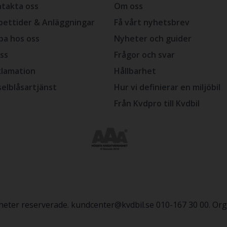
takta oss
Om oss
ettider & Anläggningar
Få vårt nyhetsbrev
ba hos oss
Nyheter och guider
ss
Frågor och svar
lamation
Hållbarhet
selblåsartjänst
Hur vi definierar en miljöbil
Från Kvdpro till Kvdbil
igheter reserverade. kundcenter@kvdbil.se 010-167 30 00. O