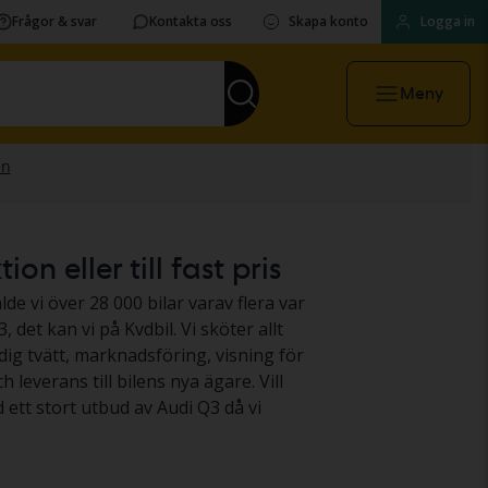
Frågor & svar
Kontakta oss
Skapa konto
Logga in
Meny
n eller till fast pris
lde vi över 28 000 bilar varav flera var
 det kan vi på Kvdbil. Vi sköter allt
dig tvätt, marknadsföring, visning för
leverans till bilens nya ägare. Vill
d ett stort utbud av Audi Q3 då vi