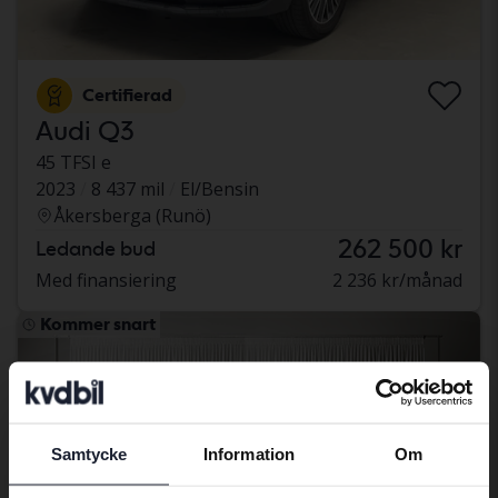
Certifierad
Audi Q3
45 TFSI e
2023
8 437 mil
El/Bensin
Åkersberga (Runö)
262 500 kr
Ledande bud
Med finansiering
2 236 kr/månad
Kommer snart
Samtycke
Information
Om
Preferred language