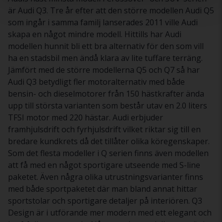
är Audi Q3. Tre år efter att den större modellen Audi Q5
som ingår i samma familj lanserades 2011 ville Audi
skapa en något mindre modell. Hittills har Audi
modellen hunnit bli ett bra alternativ för den som vill
ha en stadsbil men ändå klara av lite tuffare terräng.
Jämfört med de större modellerna Q5 och Q7 så har
Audi Q3 betydligt fler motoralternativ med både
bensin- och dieselmotorer från 150 hästkrafter ända
upp till största varianten som består utav en 2.0 liters
TFSI motor med 220 hästar. Audi erbjuder
framhjulsdrift och fyrhjulsdrift vilket riktar sig till en
bredare kundkrets då det tillåter olika köregenskaper.
Som det flesta modeller i Q serien finns även modellen
att få med en något sportigare utseende med S-line
paketet. Även några olika utrustningsvarianter finns
med både sportpaketet där man bland annat hittar
sportstolar och sportigare detaljer på interiören. Q3
Design är i utförande mer modern med ett elegant och