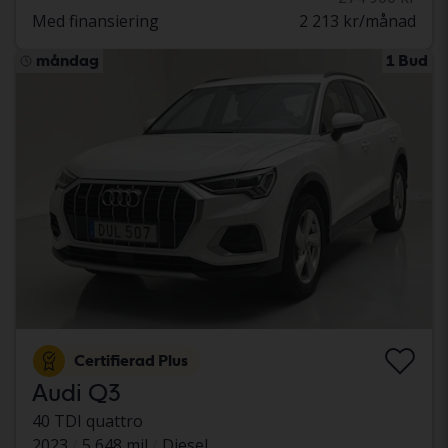
Med finansiering
2 213 kr/månad
måndag
1 Bud
Certifierad Plus
Audi Q3
40 TDI quattro
2023
5 648 mil
Diesel