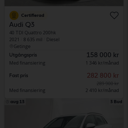
Certifierad
Audi Q3
40 TDI Quattro 200hk
2021
8 635 mil
Diesel
Getinge
158 000 kr
Utgångspris
Med finansiering
1 346 kr/månad
282 800 kr
Fast pris
289 900 kr
Med finansiering
2 410 kr/månad
aug 13
3 Bud