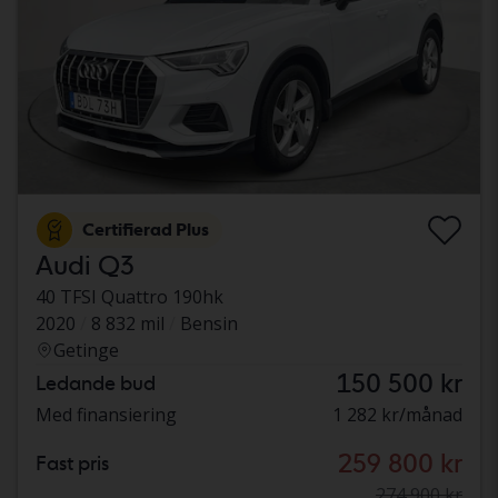
Certifierad Plus
Audi Q3
40 TFSI Quattro 190hk
2020
8 832 mil
Bensin
Getinge
150 500 kr
Ledande bud
Med finansiering
1 282 kr/månad
259 800 kr
Fast pris
274 900 kr