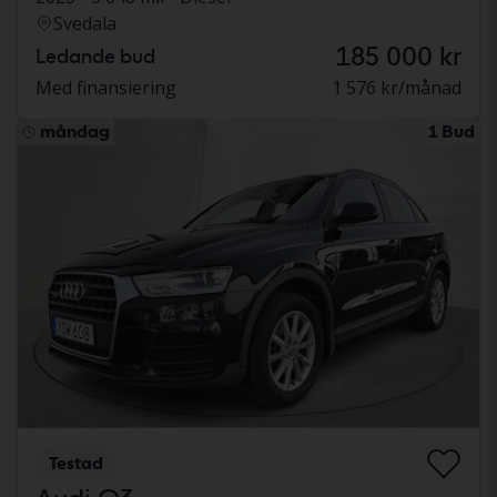
Svedala
185 000 kr
Ledande bud
Med finansiering
1 576 kr/månad
måndag
1 Bud
Testad