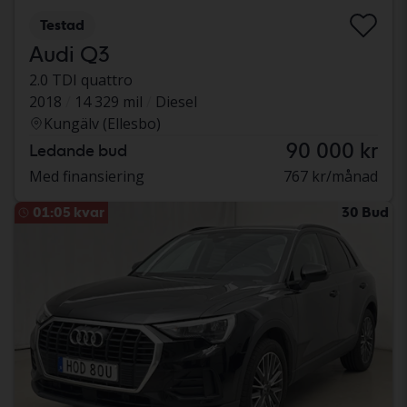
Testad
Audi Q3
2.0 TDI quattro
2018
14 329 mil
Diesel
Kungälv (Ellesbo)
90 000 kr
Ledande bud
Med finansiering
767 kr/månad
01:05 kvar
30 Bud