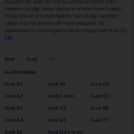
du säljer din Audi Q3. Om du vill kan vi hämta bilen
hemma hos dig. Sedan värderar vi bilen samt tvättar,
fotograferar och marknadsför den åt dig. Därefter
säljer vi din bil genom vår marknadsplats. Få
uppskattat försäljningspris på din begagnade Audi Q3
här
.
Bilar
Audi
Q3
Audimodeller
Audi A1
Audi A6
Audi Q5
Audi A2
Audi E-tron
Audi Q7
Audi A3
Audi Q2
Audi R8
Audi A4
Audi Q3
Audi TT
Audi A5
Audi Q4 e-tron