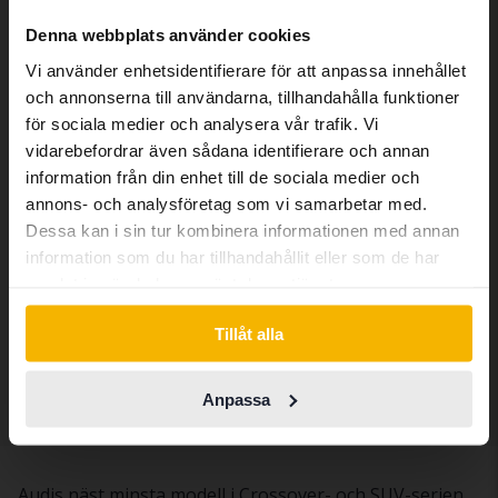
We have detected that your browser
Denna webbplats använder cookies
has other language preferences than
Vi använder enhetsidentifierare för att anpassa innehållet
Swedish. To better service our friends
och annonserna till användarna, tillhandahålla funktioner
abroad we have an English language
för sociala medier och analysera vår trafik. Vi
site (kvdcars.com) that contains all the
vidarebefordrar även sådana identifierare och annan
same vehicles and services.
information från din enhet till de sociala medier och
Audi Q3
annons- och analysföretag som vi samarbetar med.
Sportback 45 TFSI e
Dessa kan i sin tur kombinera informationen med annan
Continue in Swedish
2024
6 851 mil
El/Bensin
information som du har tillhandahållit eller som de har
Åkersberga (Runö)
samlat in när du har använt deras tjänster.
Kommer snart
Utgångspris
Switch to...
Tillåt alla
En värdering av fordonet är på gång
Anpassa
Du ser nu 7 av 7 träffar
Audis näst minsta modell i Crossover- och SUV-serien